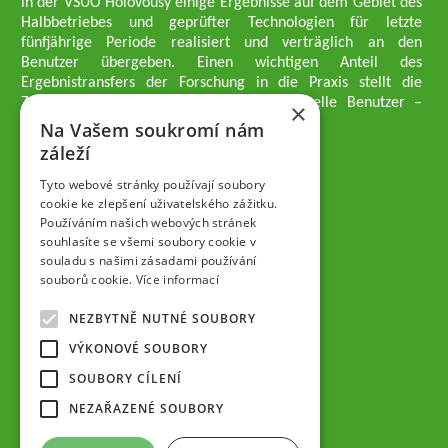
in der VŠÚO Holovousy einige Ergebnisse auf dem Gebiet des
Halbbetriebes und geprüfter Technologien für letzte
fünfjährige Periode realisiert und verträglich an den
Benutzer übergeben. Einen wichtigen Anteil des
Ergebnistransfers der Forschung in die Praxis stellt die
Züchtungsmethodik dar, die an professionelle Benutzer –
×
professionelle Obstzüchter übergeben wird.
Na Vašem soukromí nám
Geschäftsführer der Gesellschaft
záleží
Dipl.-Ing. Tomáš Zmeškal
Dipl.-Ing. Jaroslav Vácha
Tyto webové stránky používají soubory
cookie ke zlepšení uživatelského zážitku.
Používáním našich webových stránek
Gesellschafter
souhlasíte se všemi soubory cookie v
Dipl.-Ing. Jan Blažek, CS c.
souladu s našimi zásadami používání
Dipl.-Ing. Josef Kosina, CS c.
souborů cookie.
Více informací
Dipl.-Ing. Václav Ludvík
Dipl.-Ing. František Paprštein, CS
NEZBYTNĚ NUTNÉ SOUBORY
Jaroslav Muška
Dipl.-Ing. Radoslav Potůček
VÝKONOVÉ SOUBORY
SEMPRA PRAHA a.s. (AG)
SOUBORY CÍLENÍ
Aufsichtsrat der Gesellschaft
NEZAŘAZENÉ SOUBORY
Dipl.-Ing. Josef Kosina
Mgr. Vladimír Samek