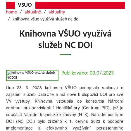
VSUO
home
aktuálně
aktuality
knihovna všuo využívá služeb nc doi
Knihovna VŠUO využívá
služeb NC DOI
Publikováno: 03.07.2023
Dne 23. 6. 2023 knihovna VŠUO podepsala smlouvu o
zajištění služeb DataCite a má nově k dispozici DOI pro své
VV výstupy. Knihovna vstoupila do konsorcia Národní
centrum pro perzistentní identifikátory (Centrum PID), jež je
součástí Národní technické knihovny (NTK). Národní centrum
DOI (NC DOI) bylo zřízeno k 1. červnu 2023 k podpoře
implementace a efektivního využívání perzistentního