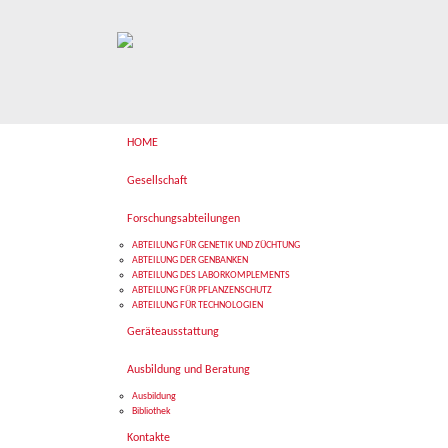
HOME
Gesellschaft
Forschungsabteilungen
ABTEILUNG FÜR GENETIK UND ZÜCHTUNG
ABTEILUNG DER GENBANKEN
ABTEILUNG DES LABORKOMPLEMENTS
ABTEILUNG FÜR PFLANZENSCHUTZ
ABTEILUNG FÜR TECHNOLOGIEN
Geräteausstattung
Ausbildung und Beratung
Ausbildung
Bibliothek
Kontakte