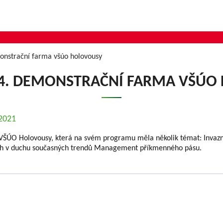
monstrační farma všúo holovousy
 4. DEMONSTRAČNÍ FARMA VŠÚO
.2021
 VŠÚO Holovousy, která na svém programu měla několik témat: Invazní
adech v duchu současných trendů Management příkmenného pásu.