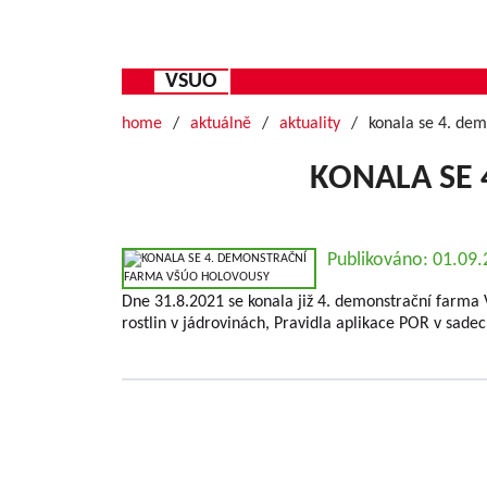
VSUO
home
aktuálně
aktuality
konala se 4. de
KONALA SE
Publikováno: 01.09
Dne 31.8.2021 se konala již 4. demonstrační farma
rostlin v jádrovinách, Pravidla aplikace POR v s
Grundlegende Informationen zu VŠÚO