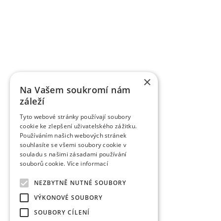
OBSTFORSCHUNGS - UND ZÜCHTUNGSANSTALT H
mit der Forschung der Obstbauproblematik und Zü
fast sieben Jahrzehnten. Die Forschungstätigkeit be
Gebiet der Tschechischen Republik als Marktkul
der Forschungsprojekte, die von verschiedene
TAČR) unterstützt werden, schafft fas
Ergebnisbewertungsmethodik einer Forschu
×
Informationsregister der Ergebnisse übergeben w
Na Vašem soukromí nám
des Veröffentlichungscharakters als auch um a
záleží
Wissenschaftsmitarbeiter veröffentlichen die Fo
Zeitschriften, aber auch in anderen fachlichen 
Tyto webové stránky používají soubory
verlegt die Organisation die Zeitschrift Věd
cookie ke zlepšení uživatelského zážitku.
Obstbauarbeiten). Die Zeitschrift veröffentlicht d
Používáním našich webových stránek
dem Gebiet des Obstbaus. Sie ist eine rezensiert
souhlasíte se všemi soubory cookie v
rezensierten Non-Impact-Zeitschriften (Periodiken
souladu s našimi zásadami používání
werden. Sie wird in CA B Abstracts/Horticultural 
souborů cookie.
Více informací
AGRIS zitiert.
Zu den erfolgreich vermarkten Ergebnissen gehö
NEZBYTNĚ NUTNÉ SOUBORY
wurden fast 85 einzelner Obstsorten angemeldet 
VÝKONOVÉ SOUBORY
das Registrierungsverfahren durch. Eine Reih
Tschechischen Republik und nachfolgend auch in 
SOUBORY CÍLENÍ
gibt es Interesse an Kirschsorten in der Welt, zwe