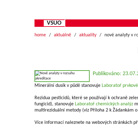
VSUO
home
aktuálně
aktuality
nové analyty v r
Publikováno: 23.07
Minerální dusík v půdě stanovuje
Laboratoř prvkové
Rezidua pesticidů, které se používají k ochraně zel
fungicid), stanovuje
Laboratoř chemických analýz
me
multireziduální metody (viz Příloha 2 k Žádankám o
Více informací naleznete na webových stránkách pří