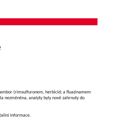
e
 brambor (rimsulfuronem, herbicid; a fluazinamem
 nezměněna, analyty byly nově zahrnuty do
ailní informace.