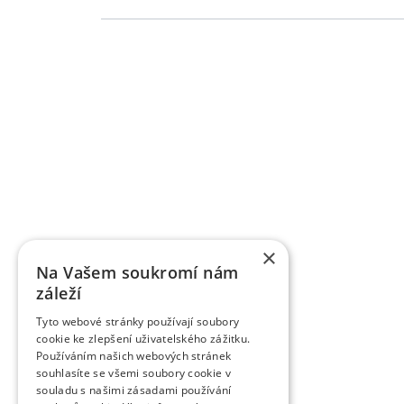
Grundlegende Informationen zu VŠÚO
OBSTFORSCHUNGS - UND ZÜCHTUNGSANSTALT H
mit der Forschung der Obstbauproblematik und Zü
fast sieben Jahrzehnten. Die Forschungstätigkeit be
Gebiet der Tschechischen Republik als Marktkul
der Forschungsprojekte, die von verschiedene
TAČR) unterstützt werden, schafft fas
Ergebnisbewertungsmethodik einer Forschu
×
Informationsregister der Ergebnisse übergeben w
Na Vašem soukromí nám
des Veröffentlichungscharakters als auch um a
záleží
Wissenschaftsmitarbeiter veröffentlichen die Fo
Zeitschriften, aber auch in anderen fachlichen 
Tyto webové stránky používají soubory
verlegt die Organisation die Zeitschrift Věd
cookie ke zlepšení uživatelského zážitku.
Obstbauarbeiten). Die Zeitschrift veröffentlicht d
Používáním našich webových stránek
dem Gebiet des Obstbaus. Sie ist eine rezensiert
souhlasíte se všemi soubory cookie v
rezensierten Non-Impact-Zeitschriften (Periodiken
souladu s našimi zásadami používání
werden. Sie wird in CA B Abstracts/Horticultural 