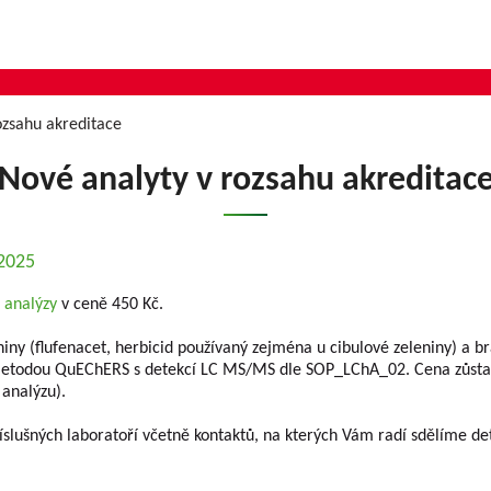
ozsahu akreditace
Nové analyty v rozsahu akreditac
.2025
 analýzy
v ceně 450 Kč.
eniny (flufenacet, herbicid používaný zejména u cibulové zeleniny) a
todou QuEChERS s detekcí LC MS/MS dle SOP_LChA_02. Cena zůstala
 analýzu).
slušných laboratoří včetně kontaktů, na kterých Vám radí sdělíme det