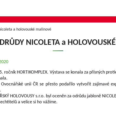
nicoleta a holovouské malinové
DRŮDY NICOLETA a HOLOVOUSK
.2020
25. ročník HORTIKOMPLEX. Výstava se konala za přísných proti
ala.
Ovocnářské unii ČR se přesto podařilo vytvořit zajímavé ex
.
KÝ HOLOVOUSY s.r.o. byl oceněn za odrůdu jabloně NIC
chtitelů a velice si ho vážíme.