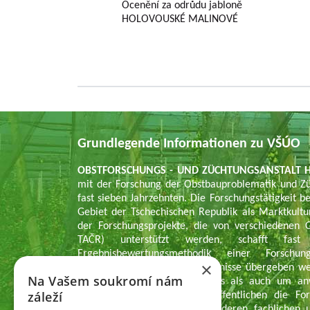
Ocenění za odrůdu jabloně
HOLOVOUSKÉ MALINOVÉ
Grundlegende Informationen zu VŠÚO
OBSTFORSCHUNGS - UND ZÜCHTUNGSANSTALT H
mit der Forschung der Obstbauproblematik und Zü
fast sieben Jahrzehnten. Die Forschungstätigkeit be
Gebiet der Tschechischen Republik als Marktkul
der Forschungsprojekte, die von verschiedene
TAČR) unterstützt werden, schafft fas
Ergebnisbewertungsmethodik einer Forschu
×
Informationsregister der Ergebnisse übergeben w
Na Vašem soukromí nám
des Veröffentlichungscharakters als auch um a
záleží
Wissenschaftsmitarbeiter veröffentlichen die Fo
Zeitschriften, aber auch in anderen fachlichen 