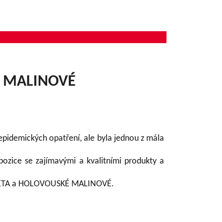
É MALINOVÉ
epidemických opatření, ale byla jednou z mála
pozice se zajímavými a kvalitními produkty a
OLETA a HOLOVOUSKÉ MALINOVÉ.