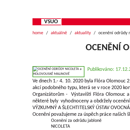
VSUO
home
aktuálně
aktuality
ocenění odrůdy 
OCENĚNÍ O
Publikováno: 17.12
Ve dnech 1.- 4. 10. 2020 byla Flóra Olomouc 
akcí podobného typu, která se v roce 2020 kon
Organizátorům - Výstavišti Flóra Olomouc a 
některé byly vyhodnoceny a obdržely ocenění
VÝZKUMNÝ A ŠLECHTITELSKÝ ÚSTAV OVOCNÁŘS
Ocenění považujeme za úspěch práce našich šle
Ocenění za odrůdu jabloně
NICOLETA