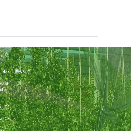
 der
eškal
ácha
k, CS
na, CS
vík