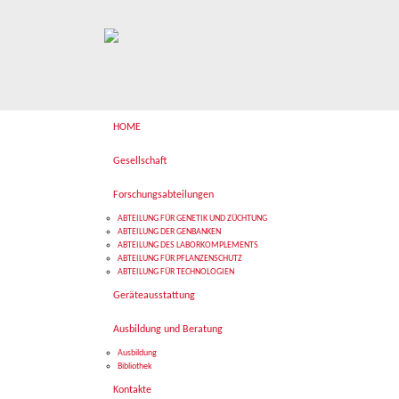
HOME
Gesellschaft
Forschungsabteilungen
ABTEILUNG FÜR GENETIK UND ZÜCHTUNG
ABTEILUNG DER GENBANKEN
ABTEILUNG DES LABORKOMPLEMENTS
ABTEILUNG FÜR PFLANZENSCHUTZ
ABTEILUNG FÜR TECHNOLOGIEN
Geräteausstattung
Ausbildung und Beratung
Ausbildung
Bibliothek
Kontakte