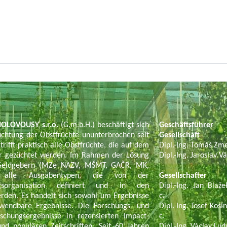
OLOVOUSY s.r.o.
(G.m.b.H.) beschäftigt sich
Geschäftsführer
chtung der Obstfrüchte ununterbrochen seit
Gesellschaft
trifft praktisch alle Obstfrüchte, die auf dem
Dipl.-Ing. Tomáš Zm
tur gezüchtet werden. Im Rahmen der Lösung
Dipl.-Ing. Jaroslav V
n Geldgebern (MZe NAZV, MŠMT, GAČR, MK,
t alle Ausgabentypen, die von der
Gesellschafter
ngsorganisation definiert und in den
Dipl.-Ing. Jan Blaže
erden. Es handelt sich sowohl um Ergebnisse
c.
nwendbare Ergebnisse. Die Forschungs- und
Dipl.-Ing. Josef Kosi
rschungsergebnisse in rezensierten Impact-
c.
und populären Zeitschriften. Seit 60 Jahren
Dipl.-Ing. Václav Lud