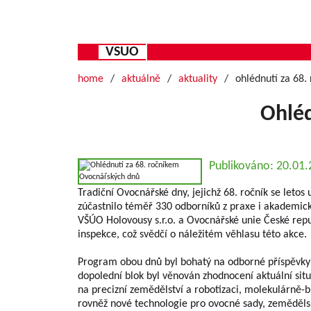
VSUO
home
aktuálně
aktuality
ohlédnutí za 68.
Ohléd
Publikováno: 20.01
Tradiční Ovocnářské dny, jejichž 68. ročník se letos
zúčastnilo téměř 330 odborníků z praxe i akademické
VŠÚO Holovousy s.r.o. a Ovocnářské unie České repub
inspekce, což svědčí o náležitém věhlasu této akce.
Program obou dnů byl bohatý na odborné příspěvky ro
dopolední blok byl věnován zhodnocení aktuální situa
na precizní zemědělství a robotizaci, molekulárně-b
rovněž nové technologie pro ovocné sady, zemědělské