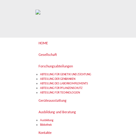
HOME
Gesellschaft
Forschungsabteilungen
ABTEILUNG FÜR GENETIK UND ZÜCHTUNG
ABTEILUNG DER GENBANKEN
ABTEILUNG DES LABORKOMPLEMENTS
ABTEILUNG FÜR PFLANZENSCHUTZ
ABTEILUNG FÜR TECHNOLOGIEN
Geräteausstattung
Ausbildung und Beratung
Ausbildung
Bibliothek
Kontakte