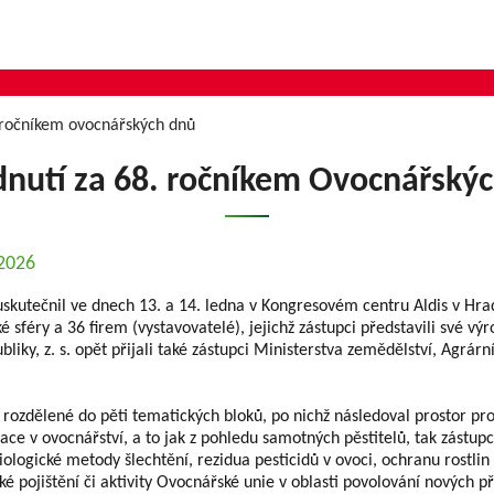
 ročníkem ovocnářských dnů
nutí za 68. ročníkem Ovocnářský
.2026
 uskutečnil ve dnech 13. a 14. ledna v Kongresovém centru Aldis v Hra
 sféry a 36 firem (vystavovatelé), jejichž zástupci představili své vý
liky, z. s. opět přijali také zástupci Ministerstva zemědělství, Agrár
zdělené do pěti tematických bloků, po nichž následoval prostor pro d
ce v ovocnářství, a to jak z pohledu samotných pěstitelů, tak zástupců
iologické metody šlechtění, rezidua pesticidů v ovoci, ochranu rostlin
 pojištění či aktivity Ovocnářské unie v oblasti povolování nových př