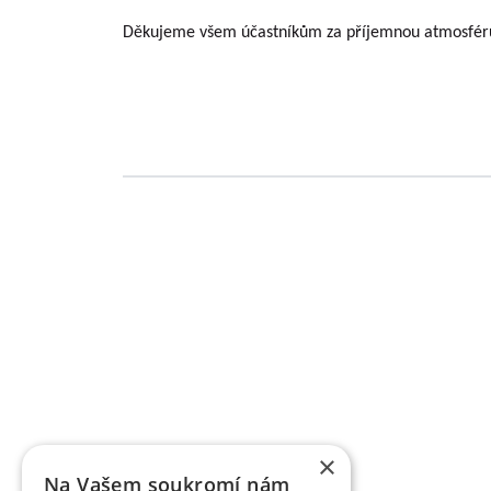
Děkujeme všem účastníkům za příjemnou atmosféru a
Grundlegende Informationen zu VŠÚO
OBSTFORSCHUNGS - UND ZÜCHTUNGSANSTALT H
mit der Forschung der Obstbauproblematik und Zü
fast sieben Jahrzehnten. Die Forschungstätigkeit be
Gebiet der Tschechischen Republik als Marktkul
der Forschungsprojekte, die von verschiedene
TAČR) unterstützt werden, schafft fas
Ergebnisbewertungsmethodik einer Forschu
×
Informationsregister der Ergebnisse übergeben w
Na Vašem soukromí nám
des Veröffentlichungscharakters als auch um a