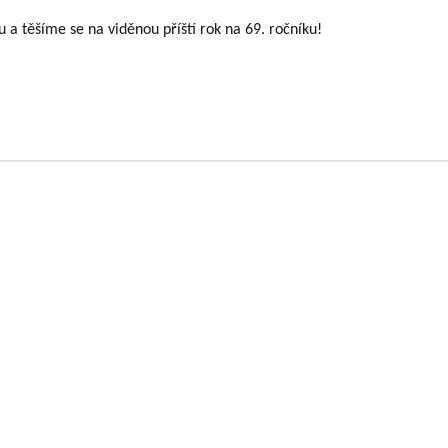
 těšíme se na viděnou příští rok na 69. ročníku!
OLOVOUSY s.r.o.
(G.m.b.H.) beschäftigt sich
Geschäftsführer
chtung der Obstfrüchte ununterbrochen seit
Gesellschaft
trifft praktisch alle Obstfrüchte, die auf dem
Dipl.-Ing. Tomáš Zm
tur gezüchtet werden. Im Rahmen der Lösung
Dipl.-Ing. Jaroslav V
n Geldgebern (MZe NAZV, MŠMT, GAČR, MK,
t alle Ausgabentypen, die von der
Gesellschafter
ngsorganisation definiert und in den
Dipl.-Ing. Jan Blaže
erden. Es handelt sich sowohl um Ergebnisse
c.
nwendbare Ergebnisse. Die Forschungs- und
Dipl.-Ing. Josef Kosi