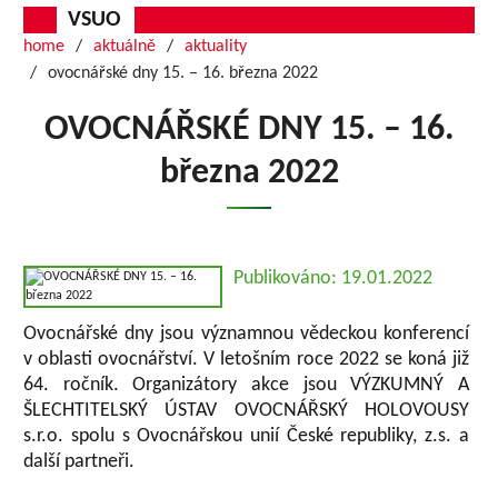
VSUO
home
aktuálně
aktuality
ovocnářské dny 15. – 16. března 2022
OVOCNÁŘSKÉ DNY 15. – 16.
března 2022
Publikováno: 19.01.2022
Ovocnářské dny jsou významnou vědeckou konferencí
v oblasti ovocnářství. V letošním roce 2022 se koná již
64. ročník. Organizátory akce jsou VÝZKUMNÝ A
ŠLECHTITELSKÝ ÚSTAV OVOCNÁŘSKÝ HOLOVOUSY
s.r.o. spolu s Ovocnářskou unií České republiky, z.s. a
další partneři.