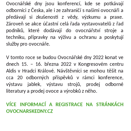
Ovocnářské dny jsou konferencí, kde se potkávají
odborníci z Česka, ale i ze zahraničí s našimi ovocnáři a
předávají si zkušenosti z vědy, výzkumu a praxe.
Zároveň se akce účastní celá řada vystavovatelů z řad
podniků, které dodávají do ovocnářství stroje a
techniku, přípravky na výživu a ochranu a poskytují
služby pro ovocnáře.
V tomto roce se budou Ovocnářské dny 2022 konat ve
dnech 15. – 16. března 2022 v Kongresovém centru
Aldis v Hradci Králové. Návštěvníci se mohou těšit na
cca 20 odborných příspěvků v rámci konference,
výstavu jablek, výstavu strojů, prodej odborné
literatury a prodej ovoce a výrobků z něho.
VÍCE INFORMACÍ A REGISTRACE NA STRÁNKÁCH
OVOCNARSKEDNY.CZ