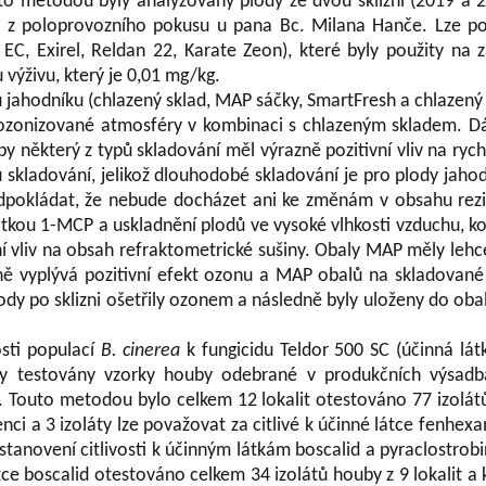
to metodou byly analyzovány plody ze dvou sklizní (2019 a
 z poloprovozního pokusu u pana Bc. Milana Hanče. Lze po
EC, Exirel, Reldan 22, Karate Zeon), které byly použity na z
 výživu, který je 0,01 mg/kg.
ů jahodníku (chlazený sklad, MAP sáčky, SmartFresh a chlazen
 ozonizované atmosféry v kombinaci s chlazeným skladem. Dál
by některý z typů skladování měl výrazně pozitivní vliv na ryc
kladování, jelikož dlouhodobé skladování je pro plody jahod
ředpokládat, že nebude docházet ani ke změnám v obsahu rez
látkou 1-MCP a uskladnění plodů ve vysoké vlhkosti vzduchu,
 vliv na obsah refraktometrické sušiny. Obaly MAP měly lehce 
nně vyplývá pozitivní efekt ozonu a MAP obalů na skladované
ody po sklizni ošetřily ozonem a následně byly uloženy do ob
osti populací
B. cinerea
k fungicidu Teldor 500 SC (účinná l
yly testovány vzorky houby odebrané v produkčních výsad
u. Touto metodou bylo celkem 12 lokalit otestováno 77 izolátů
tenci a 3 izoláty lze považovat za citlivé k účinné látce fenhe
tanovení citlivosti k účinným látkám boscalid a pyraclostrob
e boscalid otestováno celkem 34 izolátů houby z 9 lokalit a 