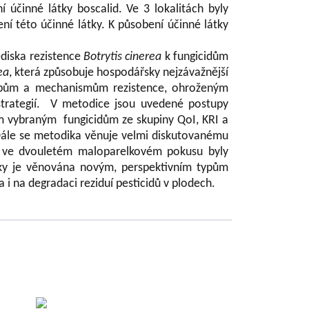
í účinné látky boscalid. Ve 3 lokalitách byly
bení této účinné látky. K působení účinné látky
ediska rezistence
Botrytis cinerea
k fungicidům
ea
, která způsobuje hospodářsky nejzávažnější
typům a mechanismům rezistence, ohroženým
strategií. V metodice jsou uvedené postupy
 vybraným fungicidům ze skupiny QoI, KRI a
ále se metodika věnuje velmi diskutovanému
dy ve dvouletém maloparelkovém pokusu byly
ky je věnována novým, perspektivním typům
a i na degradaci reziduí pesticidů v plodech.
 der