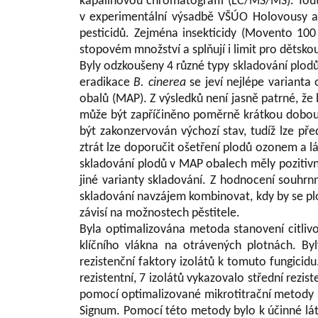
kapalinovou chromatografií (LC/MS/MS). Tou
v experimentální výsadbě VŠÚO Holovousy a
pesticidů. Zejména insekticidy (Movento 100 
stopovém množství a splňují i limit pro dětskou
Byly odzkoušeny 4 různé typy skladování plod
eradikace
B. cinerea
se jeví nejlépe varianta
obalů (MAP). Z výsledků není jasně patrné, že 
může být zapříčiněno poměrně krátkou dobou s
být zakonzervován výchozí stav, tudíž lze p
ztrát lze doporučit ošetření plodů ozonem a 
skladování plodů v MAP obalech měly pozitivní
jiné varianty skladování. Z hodnocení souhr
skladování navzájem kombinovat, kdy by se pl
závisí na možnostech pěstitele.
Byla optimalizována metoda stanovení citliv
klíčního vlákna na otrávených plotnách. B
rezistenční faktory izolátů k tomuto fungicid
rezistentní, 7 izolátů vykazovalo střední rezis
pomocí optimalizované mikrotitrační metody s
Signum. Pomocí této metody bylo k účinné látc