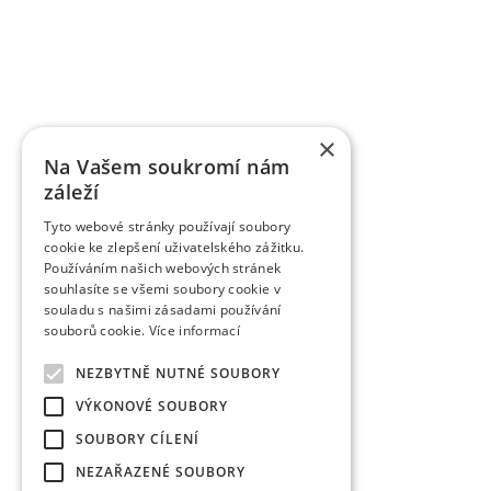
mit der Forschung der Obstbauproblematik und Zü
fast sieben Jahrzehnten. Die Forschungstätigkeit be
Gebiet der Tschechischen Republik als Marktkul
der Forschungsprojekte, die von verschiedene
TAČR) unterstützt werden, schafft fas
Ergebnisbewertungsmethodik einer Forschu
×
Informationsregister der Ergebnisse übergeben w
Na Vašem soukromí nám
des Veröffentlichungscharakters als auch um a
záleží
Wissenschaftsmitarbeiter veröffentlichen die Fo
Zeitschriften, aber auch in anderen fachlichen 
Tyto webové stránky používají soubory
verlegt die Organisation die Zeitschrift Věd
cookie ke zlepšení uživatelského zážitku.
Obstbauarbeiten). Die Zeitschrift veröffentlicht d
Používáním našich webových stránek
dem Gebiet des Obstbaus. Sie ist eine rezensiert
souhlasíte se všemi soubory cookie v
rezensierten Non-Impact-Zeitschriften (Periodiken
souladu s našimi zásadami používání
werden. Sie wird in CA B Abstracts/Horticultural 
souborů cookie.
Více informací
AGRIS zitiert.
Zu den erfolgreich vermarkten Ergebnissen gehö
NEZBYTNĚ NUTNÉ SOUBORY
wurden fast 85 einzelner Obstsorten angemeldet 
VÝKONOVÉ SOUBORY
das Registrierungsverfahren durch. Eine Reih
Tschechischen Republik und nachfolgend auch in 
SOUBORY CÍLENÍ
gibt es Interesse an Kirschsorten in der Welt, zwe
NEZAŘAZENÉ SOUBORY
Weiter wurden in der VŠÚO Holovousy einige Erge