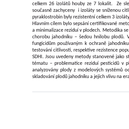
celkem 26 izolátů houby ze 7 lokalit. Ze sle
současně zachyceny i izoláty se sníženou citliv
pyraklostrobin byly rezistentní celkem 3 izoláty 
Hlavním cílem bylo sepsání certifikované met
a minimalizace reziduí v plodech. Metodika s
chorobu jahodníku – šedou hnilobu plodů. 
fungicidům používaným k ochraně jahodníku,
testování citlivosti, respektive rezistence po
SDHI. Jsou uvedeny metody stanovené jako s
tématu – problematice reziduí pesticidů v 
analyzovány plody z modelových systémů oc
skladování plodů jahodníku a jejich vlivu na e
Grundlegende Informationen zu VŠÚO
OBSTFORSCHUNGS - UND ZÜCHTUNGSANSTALT H