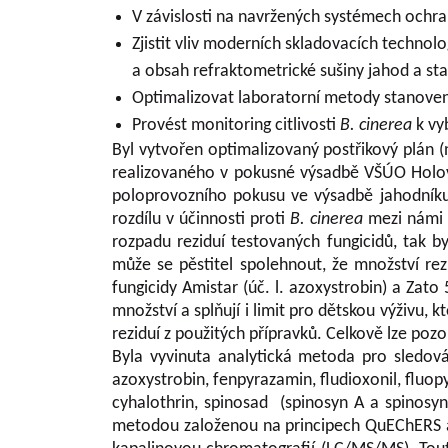
V závislosti na navržených systémech ochran
Zjistit vliv moderních skladovacích technol
a obsah refraktometrické sušiny jahod a stan
Optimalizovat laboratorní metody stanovení
Provést monitoring citlivosti
B. cinerea
k vy
Byl vytvořen optimalizovaný postřikový plán 
realizovaného v pokusné výsadbě VŠÚO Holovo
poloprovozního pokusu ve výsadbě jahodníku,
rozdílu v účinnosti proti
B. cinerea
mezi námi 
rozpadu reziduí testovaných fungicidů, tak 
může se pěstitel spolehnout, že množství rez
fungicidy Amistar (úč. l. azoxystrobin) a Zato
množství a splňují i limit pro dětskou výživu,
reziduí z použitých přípravků. Celkově lze pozo
Byla vyvinuta analytická metoda pro sledován
azoxystrobin, fenpyrazamin, fludioxonil, fluopy
cyhalothrin, spinosad (spinosyn A a spinosy
metodou založenou na principech QuEChERS a 