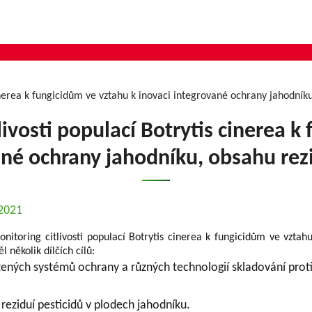
cinerea k fungicidům ve vztahu k inovaci integrované ochrany jahodníku
livosti populací Botrytis cinerea k
ané ochrany jahodníku, obsahu rezi
.2021
nitoring citlivosti populací Botrytis cinerea k fungicidům ve vztah
l několik dílčích cílů:
ržených systémů ochrany a různých technologií skladování prot
reziduí pesticidů v plodech jahodníku.