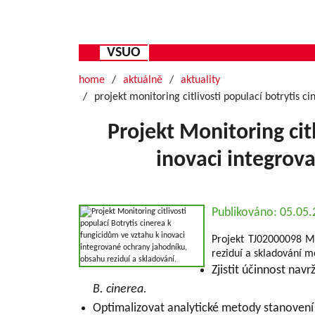
VSUO
home
aktuálně
aktuality
projekt monitoring citlivosti populací botrytis 
Projekt Monitoring cit
inovaci integrov
Publikováno: 05.05
Projekt TJ02000098 Mo
reziduí a skladování mě
Zjistit účinnost nav
B. cinerea.
Optimalizovat analytické metody stanovení 