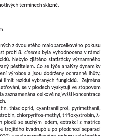
otlivých termínech sklizně.
m.
ískaných z dvouletého maloparcelkového pokusu
st proti
B. cinerea
byla vyhodnocena v rámci
idů. Nebylo zjištěno statisticky významného
ný pěstitelem. Co se týče analýzy dynamiky
čení výrobce a jsou dodrženy ochranné lhůty,
í limit reziduí vybraných fungicidů. Zejména
 ošetřování, se v plodech vyskytují ve stopovém
 byla zaznamenána celkově nejvyšší koncentrace
ch.
 thiacloprid, cyantraniliprol, pyrimethanil,
robin, chlorpyrifos-methyl, trifloxystrobin, λ-
h plodů se suchým ledem, extrakcí z matrice
 trojitého kvadrupólu po předchozí separaci