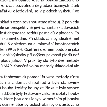
 2020) z maloparcelkového pokusu založeného
zorovat pozvolnou degradaci účinných látek
ačátku ošetřování, se v plodech vyskytují ve
ý sklad s ozonizovanou atmosférou). Z pohledu
e se perspektivně jeví varianta skladovacích
hlost degradace reziduí pesticidů v plodech. To
níku nevhodné. Při skladování by ideálně měl
iduí. S ohledem na eliminování hmotnostních
 kolem 99 % RH. Ošetření ozonem podobně jako
lepší výsledky při zvýšení pevnosti plodů než
 plody jahod. V praxi by šlo tyto dvě metody
alů MAP. Konečná volba metody skladování ale
átka fenhexamid) pomocí
in vitro
metody růstu
bách a z domácích zahrad a byly stanoveny
 houby. Izoláty houby ze 2lokalit byly vysoce
xamid.Dále byly testovány získané izoláty houby
in, které jsou obsaženy v komerčním přípravku
k účinné látce pyraclostrobin bylo otestováno