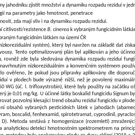
y jahodníku zjistit množství a dynamiku rozpadu reziduí v jedn
ogií na parametry jako hmotnost, penetrace
ovit, zda mají vliv i na dynamiku rozpadu reziduí.
 citlivosti/rezistence
B. cinerea
k vybraným fungicidním látká
braným fungicidním látkám na území ČR
(nízkoreziduální systém), který byl navržen na základě dat z
usy. Tento optimalizovaný plán byl aplikován a jeho účinno
 rovněž zde byla sledována dynamika rozpadu reziduí fungic
navrhnutým nízkoreziduálním a konvenčním systémem používa
bylo ověřeno, že pokud jsou přípravky aplikovány dle doporu
iduí v plodech bude výrazně nižší, než je povolený maximáln
 50 WG (úč. l. trifloxystrobin), které byly použity na začátku
 který je 0,01 mg/kg. U účinné látky boskalid fungicidu Signum
rovat pozvolný klesající trend obsahu reziduí fungicidu v plode
í obsahů vybraných pesticidních látek v jahodách (abamectin,
ram, boscalid, fenhexamid, spirotetramat, cyprodinil, pyraclost
n D). Metoda sestává z homogenizace (rozemletí) zmraženýc
analytickou detekcí hmotnostním spektrometrem na principu