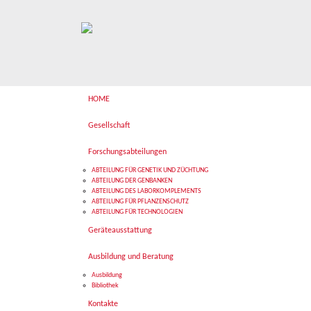
HOME
Gesellschaft
Forschungsabteilungen
ABTEILUNG FÜR GENETIK UND ZÜCHTUNG
ABTEILUNG DER GENBANKEN
ABTEILUNG DES LABORKOMPLEMENTS
ABTEILUNG FÜR PFLANZENSCHUTZ
ABTEILUNG FÜR TECHNOLOGIEN
Geräteausstattung
Ausbildung und Beratung
Ausbildung
Bibliothek
Kontakte