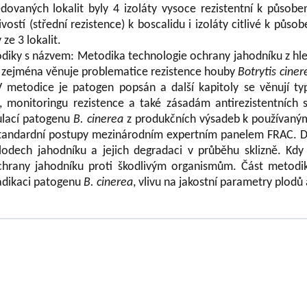
dovaných lokalit byly 4 izoláty vysoce rezistentní k působen
ostí (střední rezistence) k boscalidu i izoláty citlivé k půso
ze 3 lokalit.
odiky s názvem: Metodika technologie ochrany jahodníku z hl
e zejména věnuje problematice rezistence houby
Botrytis ciner
V metodice je patogen popsán a další kapitoly se věnují 
 monitoringu rezistence a také zásadám antirezistentních 
pulací patogenu
B. cinerea
z produkčních výsadeb k používaným
tandardní postupy mezinárodním expertním panelem FRAC. D
plodech jahodníku a jejich degradaci v průběhu sklizně. K
hrany jahodníku proti škodlivým organismům. Část metodi
radikaci patogenu
B. cinerea
, vlivu na jakostní parametry plodů 
OLOVOUSY s.r.o.
(G.m.b.H.) beschäftigt sich
Geschäftsführer