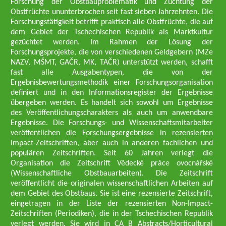
Forschung der Obstbauproblematik und Züchtung der
Obstfrüchte ununterbrochen seit fast sieben Jahrzehnten. Die
Forschungstätigkeit betrifft praktisch alle Obstfrüchte, die auf
dem Gebiet der Tschechischen Republik als Marktkultur
gezüchtet werden. Im Rahmen der Lösung der
Forschungsprojekte, die von verschiedenen Geldgebern (MZe
NAZV, MŠMT, GAČR, MK, TAČR) unterstützt werden, schafft
fast alle Ausgabentypen, die von der
Ergebnisbewertungsmethodik einer Forschungsorganisation
definiert und in den Informationsregister der Ergebnisse
übergeben werden. Es handelt sich sowohl um Ergebnisse
des Veröffentlichungscharakters als auch um anwendbare
Ergebnisse. Die Forschungs- und Wissenschaftsmitarbeiter
veröffentlichen die Forschungsergebnisse in rezensierten
Impact-Zeitschriften, aber auch in anderen fachlichen und
populären Zeitschriften. Seit 60 Jahren verlegt die
Organisation die Zeitschrift Vědecké práce ovocnářské
(Wissenschaftliche Obstbauarbeiten). Die Zeitschrift
veröffentlicht die originalen wissenschaftlichen Arbeiten auf
dem Gebiet des Obstbaus. Sie ist eine rezensierte Zeitschrift,
eingetragen in der Liste der rezensierten Non-Impact-
Zeitschriften (Periodiken), die in der Tschechischen Republik
verlegt werden. Sie wird in CA B Abstracts/Horticultural