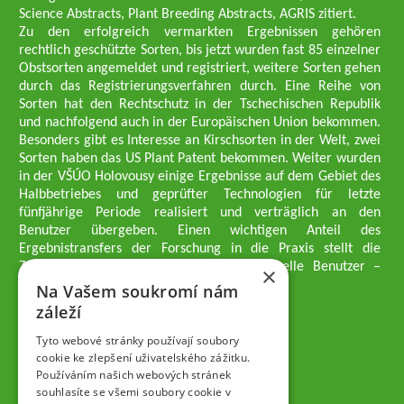
Science Abstracts, Plant Breeding Abstracts, AGRIS zitiert.
Zu den erfolgreich vermarkten Ergebnissen gehören
rechtlich geschützte Sorten, bis jetzt wurden fast 85 einzelner
Obstsorten angemeldet und registriert, weitere Sorten gehen
durch das Registrierungsverfahren durch. Eine Reihe von
Sorten hat den Rechtschutz in der Tschechischen Republik
und nachfolgend auch in der Europäischen Union bekommen.
Besonders gibt es Interesse an Kirschsorten in der Welt, zwei
Sorten haben das US Plant Patent bekommen. Weiter wurden
in der VŠÚO Holovousy einige Ergebnisse auf dem Gebiet des
Halbbetriebes und geprüfter Technologien für letzte
fünfjährige Periode realisiert und verträglich an den
Benutzer übergeben. Einen wichtigen Anteil des
Ergebnistransfers der Forschung in die Praxis stellt die
Züchtungsmethodik dar, die an professionelle Benutzer –
×
professionelle Obstzüchter übergeben wird.
Na Vašem soukromí nám
Geschäftsführer der Gesellschaft
záleží
Dipl.-Ing. Tomáš Zmeškal
Dipl.-Ing. Jaroslav Vácha
Tyto webové stránky používají soubory
cookie ke zlepšení uživatelského zážitku.
Používáním našich webových stránek
Gesellschafter
souhlasíte se všemi soubory cookie v
Dipl.-Ing. Jan Blažek, CS c.