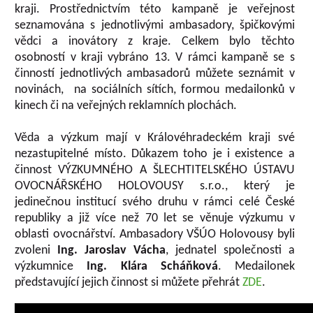
kraji. Prostřednictvím této kampaně je veřejnost
seznamována s jednotlivými ambasadory, špičkovými
vědci a inovátory z kraje. Celkem bylo těchto
osobností v kraji vybráno 13. V rámci kampaně se s
činností jednotlivých ambasadorů můžete seznámit v
novinách, na sociálních sítích, formou medailonků v
kinech či na veřejných reklamních plochách.
Věda a výzkum mají v Královéhradeckém kraji své
nezastupitelné místo. Důkazem toho je i existence a
činnost VÝZKUMNÉHO A ŠLECHTITELSKÉHO ÚSTAVU
OVOCNÁŘSKÉHO HOLOVOUSY s.r.o., který je
jedinečnou institucí svého druhu v rámci celé České
republiky a již více než 70 let se věnuje výzkumu v
oblasti ovocnářství. Ambasadory VŠÚO Holovousy byli
zvoleni
Ing. Jaroslav Vácha
, jednatel společnosti a
výzkumnice
Ing. Klára Scháňková
. Medailonek
představující jejich činnost si můžete přehrát
ZDE
.