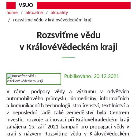
VSUO
home
aktuálně
aktuality
rozsviťme vědu v královévědeckém kraji
Rozsviťme vědu
v KrálovéVědeckém kraji
Publikováno: 20.12.2021
V rámci podpory vědy a výzkumu v odvětvích
automobilového průmyslu, biomedicíny, informačních
a komunikačních technologií, strojírenství, textilnictví a
v neposlední řadě také zemědělství byla Centrem
investic, rozvoje a inovací při Královéhradeckém kraji
zahájena 15. září 2021 kampaň pro propagaci vědy v
kraji s názvem Rozsviťme vědu v KrálovéVědeckém