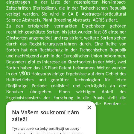
eingetragen in der Liste der rezensierten Non-Impact-
Zeitschriften (Periodiken), die in der Tschechischen Republik
verlegt werden. Sie wird in CA B Abstracts/Horticultural
Science Abstracts, Plant Breeding Abstracts, AGRIS zitiert.
Zu den erfolgreich vermarkten Ergebnissen gehören
rechtlich geschützte Sorten, bis jetzt wurden fast 85 einzelner
Obstsorten angemeldet und registriert, weitere Sorten gehen
durch das Registrierungsverfahren durch. Eine Reihe von
Sorten hat den Rechtschutz in der Tschechischen Republik
und nachfolgend auch in der Europäischen Union bekommen.
Besonders gibt es Interesse an Kirschsorten in der Welt, zwei
Sorten haben das US Plant Patent bekommen. Weiter wurden
in der VŠÚO Holovousy einige Ergebnisse auf dem Gebiet des
Halbbetriebes und geprüfter Technologien für letzte
fünfjährige Periode realisiert und verträglich an den
Benutzer übergeben. Einen wichtigen Anteil des
Ergebnistransfers der Forschung in die Praxis stellt die
Züchtungsmethodik dar, die an professionelle Benutzer –
×
professionelle Obstzüchter übergeben wird.
Na Vašem soukromí nám
Geschäftsführer der Gesellschaft
záleží
Dipl.-Ing. Tomáš Zmeškal
Dipl.-Ing. Jaroslav Vácha
Tyto webové stránky používají soubory