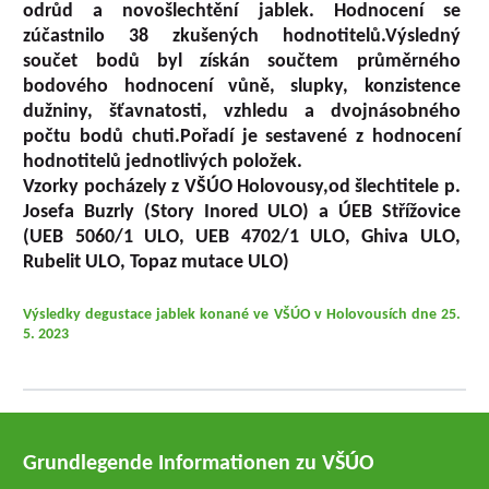
odrůd a novošlechtění jablek. Hodnocení se
zúčastnilo 38 zkušených hodnotitelů.Výsledný
součet bodů byl získán součtem průměrného
bodového hodnocení vůně, slupky, konzistence
dužniny, šťavnatosti, vzhledu a dvojnásobného
počtu bodů chuti.Pořadí je sestavené z hodnocení
hodnotitelů jednotlivých položek.
Vzorky pocházely z
VŠÚO Holovousy
,od šlechtitele
p.
Josefa Buzrly
(Story Inored ULO) a
ÚEB Střížovice
(UEB 5060/1 ULO, UEB 4702/1 ULO, Ghiva ULO,
Rubelit ULO, Topaz mutace ULO)
Výsledky degustace jablek konané ve VŠÚO v Holovousích dne 25.
5. 2023
Grundlegende Informationen zu VŠÚO