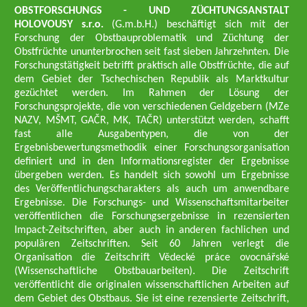
OBSTFORSCHUNGS - UND ZÜCHTUNGSANSTALT
HOLOVOUSY s.r.o.
(G.m.b.H.) beschäftigt sich mit der
Forschung der Obstbauproblematik und Züchtung der
Obstfrüchte ununterbrochen seit fast sieben Jahrzehnten. Die
Forschungstätigkeit betrifft praktisch alle Obstfrüchte, die auf
dem Gebiet der Tschechischen Republik als Marktkultur
gezüchtet werden. Im Rahmen der Lösung der
Forschungsprojekte, die von verschiedenen Geldgebern (MZe
NAZV, MŠMT, GAČR, MK, TAČR) unterstützt werden, schafft
fast alle Ausgabentypen, die von der
Ergebnisbewertungsmethodik einer Forschungsorganisation
definiert und in den Informationsregister der Ergebnisse
übergeben werden. Es handelt sich sowohl um Ergebnisse
des Veröffentlichungscharakters als auch um anwendbare
Ergebnisse. Die Forschungs- und Wissenschaftsmitarbeiter
veröffentlichen die Forschungsergebnisse in rezensierten
Impact-Zeitschriften, aber auch in anderen fachlichen und
populären Zeitschriften. Seit 60 Jahren verlegt die
Organisation die Zeitschrift Vědecké práce ovocnářské
(Wissenschaftliche Obstbauarbeiten). Die Zeitschrift
veröffentlicht die originalen wissenschaftlichen Arbeiten auf
dem Gebiet des Obstbaus. Sie ist eine rezensierte Zeitschrift,