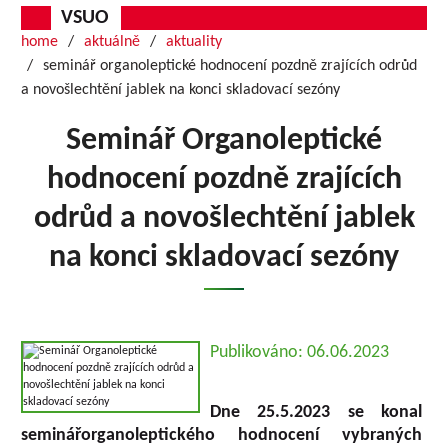
VSUO
home
aktuálně
aktuality
seminář organoleptické hodnocení pozdně zrajících odrůd
a novošlechtění jablek na konci skladovací sezóny
Seminář Organoleptické
hodnocení pozdně zrajících
odrůd a novošlechtění jablek
na konci skladovací sezóny
Publikováno: 06.06.2023
Dne 25.5.2023 se konal
seminářorganoleptického hodnocení vybraných