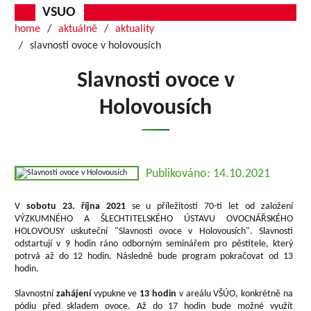
VSUO
home
aktuálně
aktuality
slavnosti ovoce v holovousích
Slavnosti ovoce v
Holovousích
Publikováno: 14.10.2021
V
sobotu 23. října 2021
se u příležitosti 70-ti let od založení
VÝZKUMNÉHO A ŠLECHTITELSKÉHO ÚSTAVU OVOCNÁŘSKÉHO
HOLOVOUSY uskuteční "Slavnosti ovoce v Holovousích". Slavnosti
odstartují v 9 hodin ráno odborným seminářem pro pěstitele, který
potrvá až do 12 hodin. Následně bude program pokračovat od 13
hodin.
Slavnostní
zahájení
vypukne ve
13 hodin
v areálu VŠÚO, konkrétně na
pódiu před skladem ovoce. Až do 17 hodin bude možné využít