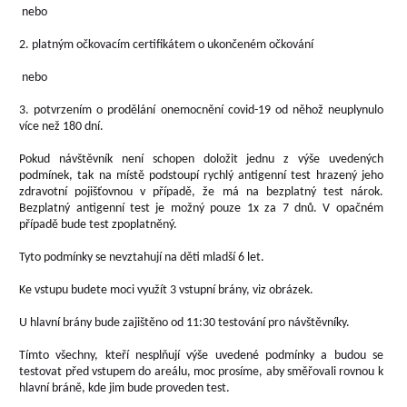
nebo
2. platným očkovacím certifikátem o ukončeném očkování
nebo
3. potvrzením o prodělání onemocnění covid-19 od něhož neuplynulo
více než 180 dní.
Pokud návštěvník není schopen doložit jednu z výše uvedených
podmínek, tak na místě podstoupí rychlý antigenní test hrazený jeho
zdravotní pojišťovnou v případě, že má na bezplatný test nárok.
Bezplatný antigenní test je možný pouze 1x za 7 dnů. V opačném
případě bude test zpoplatněný.
Tyto podmínky se nevztahují na děti mladší 6 let.
Ke vstupu budete moci využít 3 vstupní brány, viz obrázek.
U hlavní brány bude zajištěno od 11:30 testování pro návštěvníky.
Tímto všechny, kteří nesplňují výše uvedené podmínky a budou se
testovat před vstupem do areálu, moc prosíme, aby směřovali rovnou k
hlavní bráně, kde jim bude proveden test.