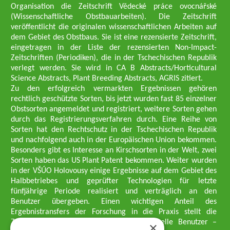
Organisation die Zeitschrift Vědecké práce ovocnářské
(Wissenschaftliche Obstbauarbeiten). Die Zeitschrift
veröffentlicht die originalen wissenschaftlichen Arbeiten auf
dem Gebiet des Obstbaus. Sie ist eine rezensierte Zeitschrift,
eingetragen in der Liste der rezensierten Non-Impact-
Zeitschriften (Periodiken), die in der Tschechischen Republik
verlegt werden. Sie wird in CA B Abstracts/Horticultural
Science Abstracts, Plant Breeding Abstracts, AGRIS zitiert.
Zu den erfolgreich vermarkten Ergebnissen gehören
rechtlich geschützte Sorten, bis jetzt wurden fast 85 einzelner
Obstsorten angemeldet und registriert, weitere Sorten gehen
durch das Registrierungsverfahren durch. Eine Reihe von
Sorten hat den Rechtschutz in der Tschechischen Republik
und nachfolgend auch in der Europäischen Union bekommen.
Besonders gibt es Interesse an Kirschsorten in der Welt, zwei
Sorten haben das US Plant Patent bekommen. Weiter wurden
in der VŠÚO Holovousy einige Ergebnisse auf dem Gebiet des
Halbbetriebes und geprüfter Technologien für letzte
fünfjährige Periode realisiert und verträglich an den
Benutzer übergeben. Einen wichtigen Anteil des
Ergebnistransfers der Forschung in die Praxis stellt die
Züchtungsmethodik dar, die an professionelle Benutzer –
×