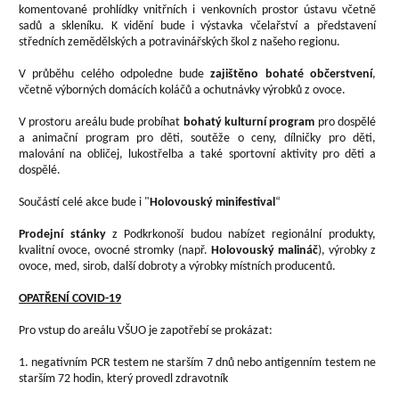
komentované prohlídky vnitřních i venkovních prostor ústavu včetně
sadů a skleníku. K vidění bude i výstavka včelařství a představení
středních zemědělských a potravinářských škol z našeho regionu.
V průběhu celého odpoledne bude
zajištěno bohaté občerstvení
,
včetně výborných domácích koláčů a ochutnávky výrobků z ovoce.
V prostoru areálu bude probíhat
bohatý kulturní program
pro dospělé
a animační program pro děti, soutěže o ceny, dílničky pro děti,
malování na obličej, lukostřelba a také sportovní aktivity pro děti a
dospělé.
Součástí celé akce bude i "
Holovouský minifestival
“
Prodejní stánky
z Podkrkonoší budou nabízet regionální produkty,
kvalitní ovoce, ovocné stromky (např.
Holovouský malináč
), výrobky z
ovoce, med, sirob, další dobroty a výrobky místních producentů.
OPATŘENÍ COVID-19
Pro vstup do areálu VŠUO je zapotřebí se prokázat:
1. negativním PCR testem ne starším 7 dnů nebo antigenním testem ne
starším 72 hodin, který provedl zdravotník