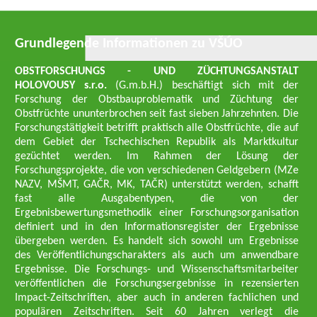
Grundlegende Informationen zu VŠÚO
OBSTFORSCHUNGS - UND ZÜCHTUNGSANSTALT
HOLOVOUSY s.r.o.
(G.m.b.H.) beschäftigt sich mit der
Forschung der Obstbauproblematik und Züchtung der
Obstfrüchte ununterbrochen seit fast sieben Jahrzehnten. Die
Forschungstätigkeit betrifft praktisch alle Obstfrüchte, die auf
dem Gebiet der Tschechischen Republik als Marktkultur
gezüchtet werden. Im Rahmen der Lösung der
Forschungsprojekte, die von verschiedenen Geldgebern (MZe
NAZV, MŠMT, GAČR, MK, TAČR) unterstützt werden, schafft
fast alle Ausgabentypen, die von der
Ergebnisbewertungsmethodik einer Forschungsorganisation
definiert und in den Informationsregister der Ergebnisse
übergeben werden. Es handelt sich sowohl um Ergebnisse
des Veröffentlichungscharakters als auch um anwendbare
Ergebnisse. Die Forschungs- und Wissenschaftsmitarbeiter
veröffentlichen die Forschungsergebnisse in rezensierten
Impact-Zeitschriften, aber auch in anderen fachlichen und
populären Zeitschriften. Seit 60 Jahren verlegt die