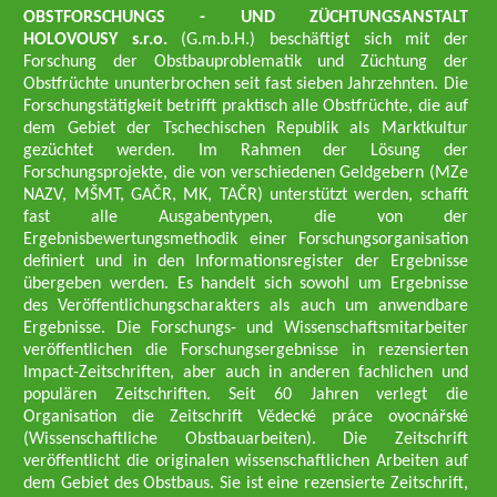
OBSTFORSCHUNGS - UND ZÜCHTUNGSANSTALT
HOLOVOUSY s.r.o.
(G.m.b.H.) beschäftigt sich mit der
Forschung der Obstbauproblematik und Züchtung der
Obstfrüchte ununterbrochen seit fast sieben Jahrzehnten. Die
Forschungstätigkeit betrifft praktisch alle Obstfrüchte, die auf
dem Gebiet der Tschechischen Republik als Marktkultur
gezüchtet werden. Im Rahmen der Lösung der
Forschungsprojekte, die von verschiedenen Geldgebern (MZe
NAZV, MŠMT, GAČR, MK, TAČR) unterstützt werden, schafft
fast alle Ausgabentypen, die von der
Ergebnisbewertungsmethodik einer Forschungsorganisation
definiert und in den Informationsregister der Ergebnisse
übergeben werden. Es handelt sich sowohl um Ergebnisse
des Veröffentlichungscharakters als auch um anwendbare
Ergebnisse. Die Forschungs- und Wissenschaftsmitarbeiter
veröffentlichen die Forschungsergebnisse in rezensierten
Impact-Zeitschriften, aber auch in anderen fachlichen und
populären Zeitschriften. Seit 60 Jahren verlegt die
Organisation die Zeitschrift Vědecké práce ovocnářské
(Wissenschaftliche Obstbauarbeiten). Die Zeitschrift
veröffentlicht die originalen wissenschaftlichen Arbeiten auf
dem Gebiet des Obstbaus. Sie ist eine rezensierte Zeitschrift,