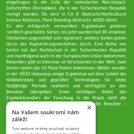
eingetragen in der Liste der rezensierten Non-Impact-
Zeitschriften (Periodiken), die in der Tschechischen Republik
verlegt werden. Sie wird in CA B Abstracts/Horticultural
Science Abstracts, Plant Breeding Abstracts, AGRIS zitiert.
Zu den erfolgreich vermarkten Ergebnissen gehören
rechtlich geschützte Sorten, bis jetzt wurden fast 85 einzelner
Obstsorten angemeldet und registriert, weitere Sorten gehen
durch das Registrierungsverfahren durch. Eine Reihe von
Sorten hat den Rechtschutz in der Tschechischen Republik
und nachfolgend auch in der Europäischen Union bekommen.
Besonders gibt es Interesse an Kirschsorten in der Welt, zwei
Sorten haben das US Plant Patent bekommen. Weiter wurden
in der VŠÚO Holovousy einige Ergebnisse auf dem Gebiet des
Halbbetriebes und geprüfter Technologien für letzte
fünfjährige Periode realisiert und verträglich an den
Benutzer übergeben. Einen wichtigen Anteil des
Ergebnistransfers der Forschung in die Praxis stellt die
Züchtungsmethodik dar, die an professionelle Benutzer –
×
professionelle Obstzüchter übergeben wird.
Na Vašem soukromí nám
Geschäftsführer der Gesellschaft
záleží
Dipl.-Ing. Tomáš Zmeškal
Dipl.-Ing. Jaroslav Vácha
Tyto webové stránky používají soubory