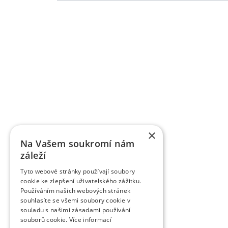
Grundlegende Informationen zu VŠÚO
OBSTFORSCHUNGS - UND ZÜCHTUNGSANSTALT H
mit der Forschung der Obstbauproblematik und Zü
fast sieben Jahrzehnten. Die Forschungstätigkeit be
Gebiet der Tschechischen Republik als Marktkul
der Forschungsprojekte, die von verschiedene
TAČR) unterstützt werden, schafft fas
Ergebnisbewertungsmethodik einer Forschu
×
Informationsregister der Ergebnisse übergeben w
Na Vašem soukromí nám
des Veröffentlichungscharakters als auch um a
záleží
Wissenschaftsmitarbeiter veröffentlichen die Fo
Zeitschriften, aber auch in anderen fachlichen 
Tyto webové stránky používají soubory
verlegt die Organisation die Zeitschrift Věd
cookie ke zlepšení uživatelského zážitku.
Obstbauarbeiten). Die Zeitschrift veröffentlicht d
Používáním našich webových stránek
dem Gebiet des Obstbaus. Sie ist eine rezensiert
souhlasíte se všemi soubory cookie v
rezensierten Non-Impact-Zeitschriften (Periodiken
souladu s našimi zásadami používání
werden. Sie wird in CA B Abstracts/Horticultural 
souborů cookie.
Více informací
AGRIS zitiert.