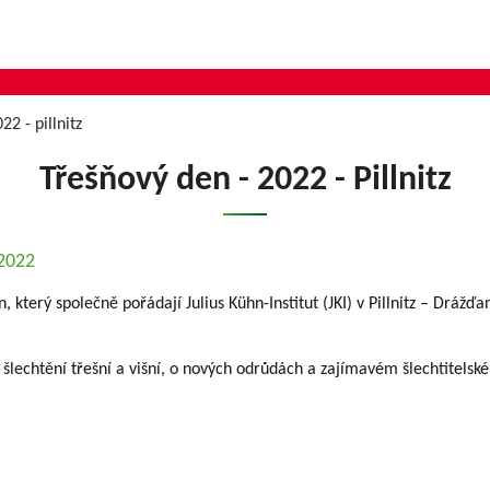
22 - pillnitz
Třešňový den - 2022 - Pillnitz
.2022
 který společně pořádají Julius Kühn-Institut (JKI) v Pillnitz – D
lechtění třešní a višní, o nových odrůdách a zajímavém šlechtitelsk