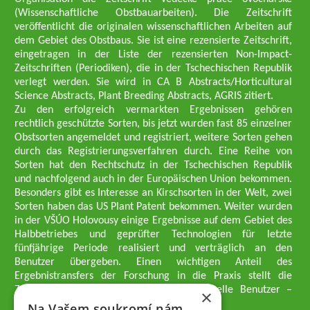
(Wissenschaftliche Obstbauarbeiten). Die Zeitschrift
veröffentlicht die originalen wissenschaftlichen Arbeiten auf
dem Gebiet des Obstbaus. Sie ist eine rezensierte Zeitschrift,
eingetragen in der Liste der rezensierten Non-Impact-
Zeitschriften (Periodiken), die in der Tschechischen Republik
verlegt werden. Sie wird in CA B Abstracts/Horticultural
Science Abstracts, Plant Breeding Abstracts, AGRIS zitiert.
Zu den erfolgreich vermarkten Ergebnissen gehören
rechtlich geschützte Sorten, bis jetzt wurden fast 85 einzelner
Obstsorten angemeldet und registriert, weitere Sorten gehen
durch das Registrierungsverfahren durch. Eine Reihe von
Sorten hat den Rechtschutz in der Tschechischen Republik
und nachfolgend auch in der Europäischen Union bekommen.
Besonders gibt es Interesse an Kirschsorten in der Welt, zwei
Sorten haben das US Plant Patent bekommen. Weiter wurden
in der VŠÚO Holovousy einige Ergebnisse auf dem Gebiet des
Halbbetriebes und geprüfter Technologien für letzte
fünfjährige Periode realisiert und verträglich an den
Benutzer übergeben. Einen wichtigen Anteil des
Ergebnistransfers der Forschung in die Praxis stellt die
Züchtungsmethodik dar, die an professionelle Benutzer –
×
professionelle Obstzüchter übergeben wird.
Na Vašem soukromí nám