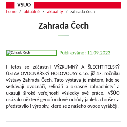
VSUO
home
aktuálně
aktuality
zahrada čech
Zahrada Čech
Publikováno: 11.09.2023
I letos se zúčastnil VÝZKUMNÝ A ŠLECHTITELSKÝ
ÚSTAV OVOCNÁŘSKÝ HOLOVOUSY s.r.o. již 47. ročníku
výstavy Zahrada Čech. Tato výstava je místem, kde se
setkávají ovocnáři, zelináři a okrasné zahradnictví a
ukazují široké veřejnosti výsledky své práce. VŠÚO
ukázalo některé genofondové odrůdy jablek a hrušek a
představilo i výrobky, které se z našeho ovoce vyrábějí.