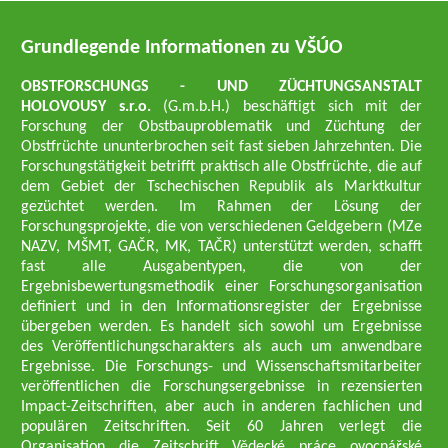
Grundlegende Informationen zu VŠÚO
OBSTFORSCHUNGS - UND ZÜCHTUNGSANSTALT
HOLOVOUSY s.r.o.
(G.m.b.H.) beschäftigt sich mit der
Forschung der Obstbauproblematik und Züchtung der
Obstfrüchte ununterbrochen seit fast sieben Jahrzehnten. Die
Forschungstätigkeit betrifft praktisch alle Obstfrüchte, die auf
dem Gebiet der Tschechischen Republik als Marktkultur
gezüchtet werden. Im Rahmen der Lösung der
Forschungsprojekte, die von verschiedenen Geldgebern (MZe
NAZV, MŠMT, GAČR, MK, TAČR) unterstützt werden, schafft
fast alle Ausgabentypen, die von der
Ergebnisbewertungsmethodik einer Forschungsorganisation
definiert und in den Informationsregister der Ergebnisse
übergeben werden. Es handelt sich sowohl um Ergebnisse
des Veröffentlichungscharakters als auch um anwendbare
Ergebnisse. Die Forschungs- und Wissenschaftsmitarbeiter
veröffentlichen die Forschungsergebnisse in rezensierten
Impact-Zeitschriften, aber auch in anderen fachlichen und
populären Zeitschriften. Seit 60 Jahren verlegt die
Organisation die Zeitschrift Vědecké práce ovocnářské