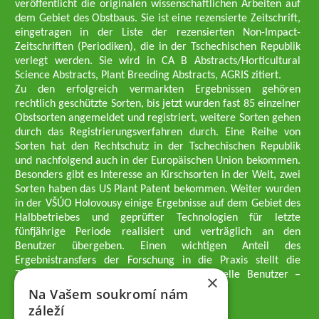
veröffentlicht die originalen wissenschaftlichen Arbeiten auf
dem Gebiet des Obstbaus. Sie ist eine rezensierte Zeitschrift,
eingetragen in der Liste der rezensierten Non-Impact-
Zeitschriften (Periodiken), die in der Tschechischen Republik
verlegt werden. Sie wird in CA B Abstracts/Horticultural
Science Abstracts, Plant Breeding Abstracts, AGRIS zitiert.
Zu den erfolgreich vermarkten Ergebnissen gehören
rechtlich geschützte Sorten, bis jetzt wurden fast 85 einzelner
Obstsorten angemeldet und registriert, weitere Sorten gehen
durch das Registrierungsverfahren durch. Eine Reihe von
Sorten hat den Rechtschutz in der Tschechischen Republik
und nachfolgend auch in der Europäischen Union bekommen.
Besonders gibt es Interesse an Kirschsorten in der Welt, zwei
Sorten haben das US Plant Patent bekommen. Weiter wurden
in der VŠÚO Holovousy einige Ergebnisse auf dem Gebiet des
Halbbetriebes und geprüfter Technologien für letzte
fünfjährige Periode realisiert und verträglich an den
Benutzer übergeben. Einen wichtigen Anteil des
Ergebnistransfers der Forschung in die Praxis stellt die
Züchtungsmethodik dar, die an professionelle Benutzer –
×
professionelle Obstzüchter übergeben wird.
Na Vašem soukromí nám
Geschäftsführer der Gesellschaft
záleží
Dipl.-Ing. Tomáš Zmeškal