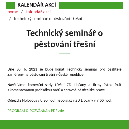
KALENDÁŘ AKCÍ
home
kalendář akcí
technický seminář o pěstování třešní
Technický seminář o
pěstování třešní
Dne 30. 6. 2021 se bude konat Technický seminář pro pěstitele
zaměřený na pěstování třešní v České republice.
Navštívíme komerční sady třešní ZD Libčany a firmy Fytos fruit
s komentovanou prohlídkou sadů a správné pěstitelské praxe.
Odjezd z Holovous v 8:30 hod. nebo sraz v ZD Libčany v 9:00 hod.
PROGRAM & POZVÁNKA v PDF zde