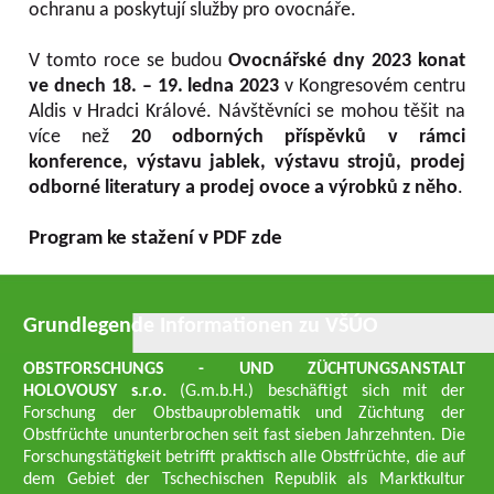
ochranu a poskytují služby pro ovocnáře.
V tomto roce se budou
Ovocnářské dny 2023 konat
ve dnech 18. – 19. ledna 2023
v Kongresovém centru
Aldis v Hradci Králové. Návštěvníci se mohou těšit na
více než
20 odborných příspěvků v rámci
konference, výstavu jablek, výstavu strojů, prodej
odborné literatury a prodej ovoce a výrobků z něho
.
Program ke stažení v PDF zde
Grundlegende Informationen zu VŠÚO
OBSTFORSCHUNGS - UND ZÜCHTUNGSANSTALT
HOLOVOUSY s.r.o.
(G.m.b.H.) beschäftigt sich mit der
Forschung der Obstbauproblematik und Züchtung der
Obstfrüchte ununterbrochen seit fast sieben Jahrzehnten. Die
Forschungstätigkeit betrifft praktisch alle Obstfrüchte, die auf
dem Gebiet der Tschechischen Republik als Marktkultur