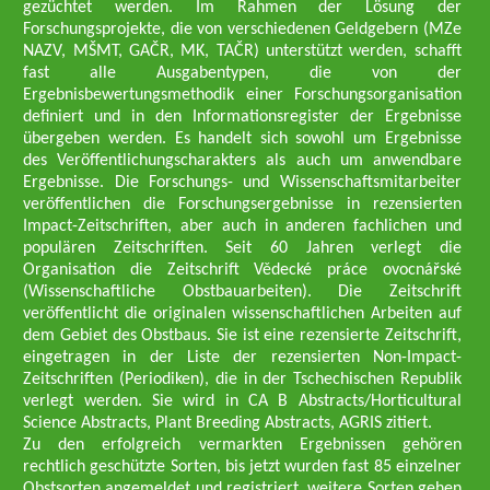
gezüchtet werden. Im Rahmen der Lösung der
Forschungsprojekte, die von verschiedenen Geldgebern (MZe
NAZV, MŠMT, GAČR, MK, TAČR) unterstützt werden, schafft
fast alle Ausgabentypen, die von der
Ergebnisbewertungsmethodik einer Forschungsorganisation
definiert und in den Informationsregister der Ergebnisse
übergeben werden. Es handelt sich sowohl um Ergebnisse
des Veröffentlichungscharakters als auch um anwendbare
Ergebnisse. Die Forschungs- und Wissenschaftsmitarbeiter
veröffentlichen die Forschungsergebnisse in rezensierten
Impact-Zeitschriften, aber auch in anderen fachlichen und
populären Zeitschriften. Seit 60 Jahren verlegt die
Organisation die Zeitschrift Vědecké práce ovocnářské
(Wissenschaftliche Obstbauarbeiten). Die Zeitschrift
veröffentlicht die originalen wissenschaftlichen Arbeiten auf
dem Gebiet des Obstbaus. Sie ist eine rezensierte Zeitschrift,
eingetragen in der Liste der rezensierten Non-Impact-
Zeitschriften (Periodiken), die in der Tschechischen Republik
verlegt werden. Sie wird in CA B Abstracts/Horticultural
Science Abstracts, Plant Breeding Abstracts, AGRIS zitiert.
Zu den erfolgreich vermarkten Ergebnissen gehören
rechtlich geschützte Sorten, bis jetzt wurden fast 85 einzelner
Obstsorten angemeldet und registriert, weitere Sorten gehen