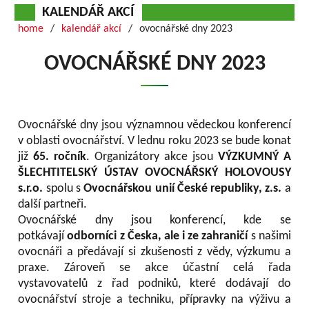
KALENDÁŘ AKCÍ
home
kalendář akcí
ovocnářské dny 2023
OVOCNÁŘSKÉ DNY 2023
Ovocnářské dny jsou významnou vědeckou konferencí
v oblasti ovocnářství. V lednu roku 2023 se bude konat
již
65. ročník
. Organizátory akce jsou
VÝZKUMNÝ A
ŠLECHTITELSKÝ ÚSTAV OVOCNÁŘSKÝ HOLOVOUSY
s.r.o.
spolu s
Ovocnářskou unií České republiky, z.s.
a
další partneři.
Ovocnářské dny jsou konferencí, kde se
potkávají
odborníci z Česka, ale i ze zahraničí
s našimi
ovocnáři a předávají si zkušenosti z vědy, výzkumu a
praxe. Zároveň se akce účastní celá řada
vystavovatelů z řad podniků, které dodávají do
ovocnářství stroje a techniku, přípravky na výživu a