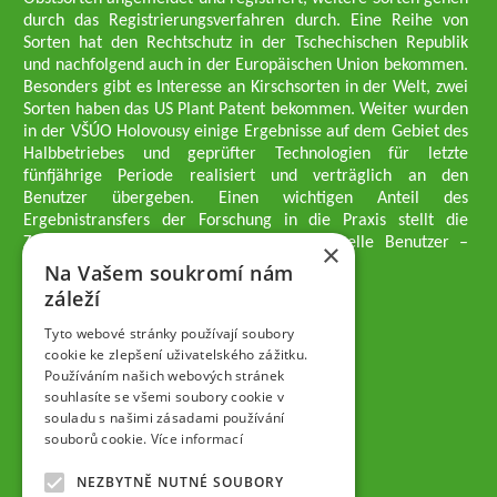
durch das Registrierungsverfahren durch. Eine Reihe von
Sorten hat den Rechtschutz in der Tschechischen Republik
und nachfolgend auch in der Europäischen Union bekommen.
Besonders gibt es Interesse an Kirschsorten in der Welt, zwei
Sorten haben das US Plant Patent bekommen. Weiter wurden
in der VŠÚO Holovousy einige Ergebnisse auf dem Gebiet des
Halbbetriebes und geprüfter Technologien für letzte
fünfjährige Periode realisiert und verträglich an den
Benutzer übergeben. Einen wichtigen Anteil des
Ergebnistransfers der Forschung in die Praxis stellt die
Züchtungsmethodik dar, die an professionelle Benutzer –
×
professionelle Obstzüchter übergeben wird.
Na Vašem soukromí nám
Geschäftsführer der Gesellschaft
záleží
Dipl.-Ing. Tomáš Zmeškal
Dipl.-Ing. Jaroslav Vácha
Tyto webové stránky používají soubory
cookie ke zlepšení uživatelského zážitku.
Používáním našich webových stránek
Gesellschafter
souhlasíte se všemi soubory cookie v
Dipl.-Ing. Jan Blažek, CS c.
souladu s našimi zásadami používání
Dipl.-Ing. Josef Kosina, CS c.
souborů cookie.
Více informací
Dipl.-Ing. Václav Ludvík
Dipl.-Ing. František Paprštein, CS
NEZBYTNĚ NUTNÉ SOUBORY
Jaroslav Muška