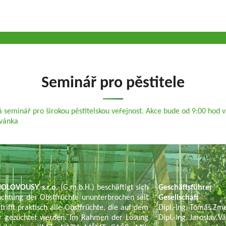
Seminář pro pěstitele
 seminář pro širokou pěstitelskou veřejnost. Akce bude od 9:00 hod 
vánka
OLOVOUSY s.r.o.
(G.m.b.H.) beschäftigt sich
Geschäftsführer
chtung der Obstfrüchte ununterbrochen seit
Gesellschaft
trifft praktisch alle Obstfrüchte, die auf dem
Dipl.-Ing. Tomáš Zm
tur gezüchtet werden. Im Rahmen der Lösung
Dipl.-Ing. Jaroslav V