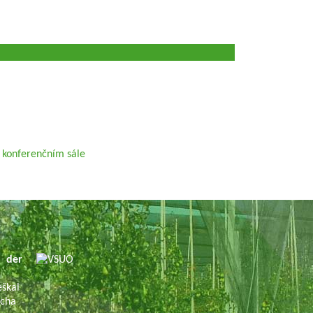
v konferenčním sále
 der
eškal
ácha