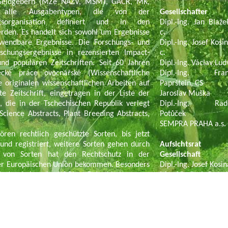
n Geldgebern (MZe NAZV, MŠMT, GAČR, MK,
t alle Ausgabentypen, die von der
Gesellschafter
ngsorganisation definiert und in den
Dipl.-Ing. Jan Blaže
erden. Es handelt sich sowohl um Ergebnisse
c.
nwendbare Ergebnisse. Die Forschungs- und
Dipl.-Ing. Josef Kosi
rschungsergebnisse in rezensierten Impact-
c.
und populären Zeitschriften. Seit 60 Jahren
Dipl.-Ing. Václav Lud
ecké práce ovocnářské (Wissenschaftliche
Dipl.-Ing. Frant
ie originalen wissenschaftlichen Arbeiten auf
Paprštein, CS
e Zeitschrift, eingetragen in der Liste der
Jaroslav Muška
), die in der Tschechischen Republik verlegt
Dipl.-Ing. Rado
Science Abstracts, Plant Breeding Abstracts,
Potůček
SEMPRA PRAHA a.s. 
ren rechtlich geschützte Sorten, bis jetzt
und registriert, weitere Sorten gehen durch
Aufsichtsrat
e von Sorten hat den Rechtschutz in der
Gesellschaft
der Europäischen Union bekommen. Besonders
Dipl.-Ing. Josef Kosi
i Sorten haben das US Plant Patent bekommen.
Mgr. Vladimír Same
bnisse auf dem Gebiet des Halbbetriebes und
Mgr. Hana Vránová
de realisiert und verträglich an den Benutzer
sfers der Forschung in die Praxis stellt die
tzer – professionelle Obstzüchter übergeben