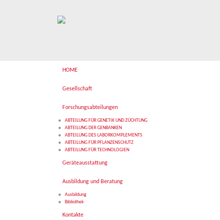
HOME
Gesellschaft
Forschungsabteilungen
ABTEILUNG FÜR GENETIK UND ZÜCHTUNG
ABTEILUNG DER GENBANKEN
ABTEILUNG DES LABORKOMPLEMENTS
ABTEILUNG FÜR PFLANZENSCHUTZ
ABTEILUNG FÜR TECHNOLOGIEN
Geräteausstattung
Ausbildung und Beratung
Ausbildung
Bibliothek
Kontakte