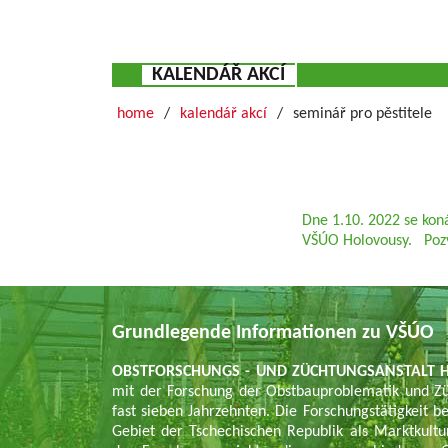
KALENDÁŘ AKCÍ
home
kalendář akcí
seminář pro pěstitele
Dne 1.10. 2022 se koná
VŠÚO Holovousy.
Poz
Grundlegende Informationen zu VŠÚO
OBSTFORSCHUNGS - UND ZÜCHTUNGSANSTALT H
mit der Forschung der Obstbauproblematik und Zü
fast sieben Jahrzehnten. Die Forschungstätigkeit be
Gebiet der Tschechischen Republik als Marktkul