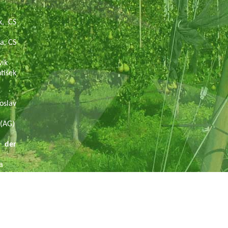
k, CS
na, CS
vík
išek
slav
(AG)
 der
na
k