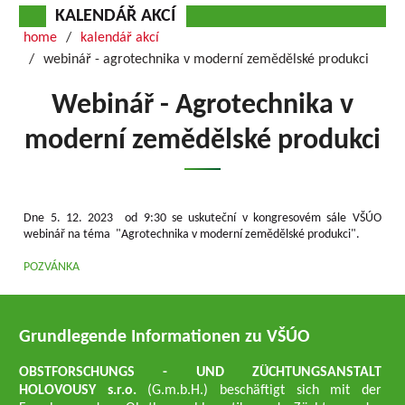
KALENDÁŘ AKCÍ
home
kalendář akcí
webinář - agrotechnika v moderní zemědělské produkci
Webinář - Agrotechnika v
moderní zemědělské produkci
Dne 5. 12. 2023 od 9:30 se uskuteční v kongresovém sále VŠÚO
webinář na téma "Agrotechnika v moderní zemědělské produkci".
POZVÁNKA
Grundlegende Informationen zu VŠÚO
OBSTFORSCHUNGS - UND ZÜCHTUNGSANSTALT
HOLOVOUSY s.r.o.
(G.m.b.H.) beschäftigt sich mit der