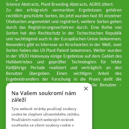
Science Abstracts, Plant Breeding Abstracts, AGRIS zitiert.
Zu den erfolgreich vermarkten Ergebnissen gehören
rechtlich geschützte Sorten, bis jetzt wurden fast 85 einzelner
Obstsorten angemeldet und registriert, weitere Sorten gehen
durch das Registrierungsverfahren durch. Eine Reihe von
Sorten hat den Rechtschutz in der Tschechischen Republik
und nachfolgend auch in der Europäischen Union bekommen.
Besonders gibt es Interesse an Kirschsorten in der Welt, zwei
Sorten haben das US Plant Patent bekommen. Weiter wurden
in der VŠÚO Holovousy einige Ergebnisse auf dem Gebiet des
Halbbetriebes und geprüfter Technologien für letzte
fünfjährige Periode realisiert und verträglich an den
Benutzer übergeben. Einen wichtigen Anteil des
Ergebnistransfers der Forschung in die Praxis stellt die
Züchtungsmethodik dar, die an professionelle Benutzer –
×
professionelle Obstzüchter übergeben wird.
Na Vašem soukromí nám
Geschäftsführer der Gesellschaft
záleží
Dipl.-Ing. Tomáš Zmeškal
Dipl.-Ing. Jaroslav Vácha
Tyto webové stránky používají soubory
cookie ke zlepšení uživatelského zážitku.
Používáním našich webových stránek
Gesellschafter
souhlasíte se všemi soubory cookie v
Dipl.-Ing. Jan Blažek, CS c.