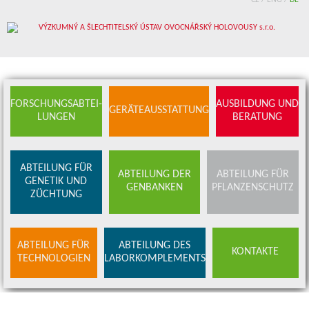
CZ
CZ
/
/
ENG
ENG
/
/
DE
DE
FORSCHUNGSABTEI-
AUSBILDUNG UND
GERÄTEAUSSTATTUNG
LUNGEN
BERATUNG
ABTEILUNG FÜR
ABTEILUNG DER
ABTEILUNG FÜR
GENETIK UND
GENBANKEN
PFLANZENSCHUTZ
ZÜCHTUNG
ABTEILUNG FÜR
ABTEILUNG DES
KONTAKTE
TECHNOLOGIEN
LABORKOMPLEMENTS