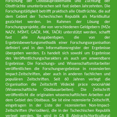
Forschung der Obstbauproblematik und Züchtung der
Obstfrüchte ununterbrochen seit fast sieben Jahrzehnten. Die
Forschungstätigkeit betrifft praktisch alle Obstfrüchte, die auf
dem Gebiet der Tschechischen Republik als Marktkultur
gezüchtet werden. Im Rahmen der Lösung der
Forschungsprojekte, die von verschiedenen Geldgebern (MZe
NAZV, MŠMT, GAČR, MK, TAČR) unterstützt werden, schafft
fast alle Ausgabentypen, die von der
Ergebnisbewertungsmethodik einer Forschungsorganisation
definiert und in den Informationsregister der Ergebnisse
übergeben werden. Es handelt sich sowohl um Ergebnisse
des Veröffentlichungscharakters als auch um anwendbare
Ergebnisse. Die Forschungs- und Wissenschaftsmitarbeiter
veröffentlichen die Forschungsergebnisse in rezensierten
Impact-Zeitschriften, aber auch in anderen fachlichen und
populären Zeitschriften. Seit 60 Jahren verlegt die
Organisation die Zeitschrift Vědecké práce ovocnářské
(Wissenschaftliche Obstbauarbeiten). Die Zeitschrift
veröffentlicht die originalen wissenschaftlichen Arbeiten auf
dem Gebiet des Obstbaus. Sie ist eine rezensierte Zeitschrift,
eingetragen in der Liste der rezensierten Non-Impact-
Zeitschriften (Periodiken), die in der Tschechischen Republik
verlegt werden. Sie wird in CA B Abstracts/Horticultural