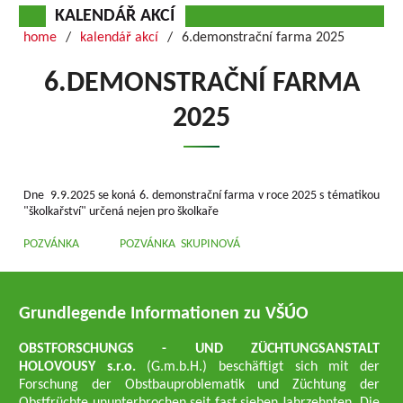
KALENDÁŘ AKCÍ
home
kalendář akcí
6.demonstrační farma 2025
6.DEMONSTRAČNÍ FARMA
2025
Dne 9.9.2025 se koná 6. demonstrační farma v roce 2025 s tématikou
"školkařství" určená nejen pro školkaře
POZVÁNKA
POZVÁNKA SKUPINOVÁ
Grundlegende Informationen zu VŠÚO
OBSTFORSCHUNGS - UND ZÜCHTUNGSANSTALT
HOLOVOUSY s.r.o.
(G.m.b.H.) beschäftigt sich mit der
Forschung der Obstbauproblematik und Züchtung der