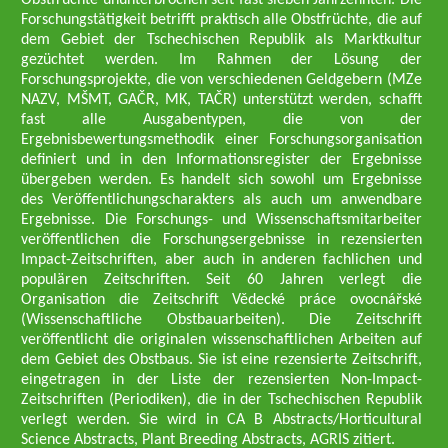
Obstfrüchte ununterbrochen seit fast sieben Jahrzehnten. Die
Forschungstätigkeit betrifft praktisch alle Obstfrüchte, die auf
dem Gebiet der Tschechischen Republik als Marktkultur
gezüchtet werden. Im Rahmen der Lösung der
Forschungsprojekte, die von verschiedenen Geldgebern (MZe
NAZV, MŠMT, GAČR, MK, TAČR) unterstützt werden, schafft
fast alle Ausgabentypen, die von der
Ergebnisbewertungsmethodik einer Forschungsorganisation
definiert und in den Informationsregister der Ergebnisse
übergeben werden. Es handelt sich sowohl um Ergebnisse
des Veröffentlichungscharakters als auch um anwendbare
Ergebnisse. Die Forschungs- und Wissenschaftsmitarbeiter
veröffentlichen die Forschungsergebnisse in rezensierten
Impact-Zeitschriften, aber auch in anderen fachlichen und
populären Zeitschriften. Seit 60 Jahren verlegt die
Organisation die Zeitschrift Vědecké práce ovocnářské
(Wissenschaftliche Obstbauarbeiten). Die Zeitschrift
veröffentlicht die originalen wissenschaftlichen Arbeiten auf
dem Gebiet des Obstbaus. Sie ist eine rezensierte Zeitschrift,
eingetragen in der Liste der rezensierten Non-Impact-
Zeitschriften (Periodiken), die in der Tschechischen Republik
verlegt werden. Sie wird in CA B Abstracts/Horticultural
Science Abstracts, Plant Breeding Abstracts, AGRIS zitiert.