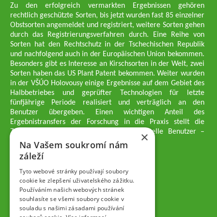
Zu den erfolgreich vermarkten Ergebnissen gehören
rechtlich geschützte Sorten, bis jetzt wurden fast 85 einzelner
Obstsorten angemeldet und registriert, weitere Sorten gehen
durch das Registrierungsverfahren durch. Eine Reihe von
Sorten hat den Rechtschutz in der Tschechischen Republik
und nachfolgend auch in der Europäischen Union bekommen.
Besonders gibt es Interesse an Kirschsorten in der Welt, zwei
Sorten haben das US Plant Patent bekommen. Weiter wurden
in der VŠÚO Holovousy einige Ergebnisse auf dem Gebiet des
Halbbetriebes und geprüfter Technologien für letzte
fünfjährige Periode realisiert und verträglich an den
Benutzer übergeben. Einen wichtigen Anteil des
Ergebnistransfers der Forschung in die Praxis stellt die
Züchtungsmethodik dar, die an professionelle Benutzer –
×
professionelle Obstzüchter übergeben wird.
Na Vašem soukromí nám
Geschäftsführer der Gesellschaft
záleží
Dipl.-Ing. Tomáš Zmeškal
Dipl.-Ing. Jaroslav Vácha
Tyto webové stránky používají soubory
cookie ke zlepšení uživatelského zážitku.
Používáním našich webových stránek
Gesellschafter
souhlasíte se všemi soubory cookie v
Dipl.-Ing. Jan Blažek, CS c.
souladu s našimi zásadami používání
Dipl.-Ing. Josef Kosina, CS c.