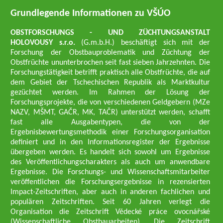
Grundlegende Informationen zu VŠÚO
OBSTFORSCHUNGS - UND ZÜCHTUNGSANSTALT
HOLOVOUSY s.r.o.
(G.m.b.H.) beschäftigt sich mit der
Forschung der Obstbauproblematik und Züchtung der
Obstfrüchte ununterbrochen seit fast sieben Jahrzehnten. Die
Forschungstätigkeit betrifft praktisch alle Obstfrüchte, die auf
dem Gebiet der Tschechischen Republik als Marktkultur
gezüchtet werden. Im Rahmen der Lösung der
Forschungsprojekte, die von verschiedenen Geldgebern (MZe
NAZV, MŠMT, GAČR, MK, TAČR) unterstützt werden, schafft
fast alle Ausgabentypen, die von der
Ergebnisbewertungsmethodik einer Forschungsorganisation
definiert und in den Informationsregister der Ergebnisse
übergeben werden. Es handelt sich sowohl um Ergebnisse
des Veröffentlichungscharakters als auch um anwendbare
Ergebnisse. Die Forschungs- und Wissenschaftsmitarbeiter
veröffentlichen die Forschungsergebnisse in rezensierten
Impact-Zeitschriften, aber auch in anderen fachlichen und
populären Zeitschriften. Seit 60 Jahren verlegt die
Organisation die Zeitschrift Vědecké práce ovocnářské
(Wissenschaftliche Obstbauarbeiten). Die Zeitschrift