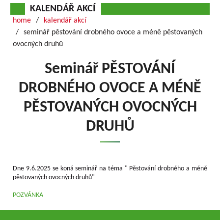
KALENDÁŘ AKCÍ
home
kalendář akcí
seminář pěstování drobného ovoce a méně pěstovaných
ovocných druhů
Seminář PĚSTOVÁNÍ
DROBNÉHO OVOCE A MÉNĚ
PĚSTOVANÝCH OVOCNÝCH
DRUHŮ
Dne 9.6.2025 se koná seminář na téma " Pěstování drobného a méně
pěstovaných ovocných druhů"
POZVÁNKA