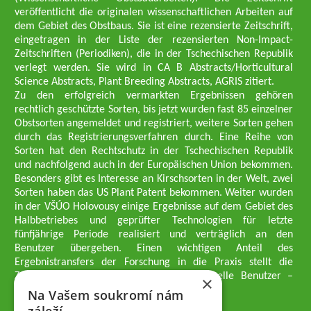
veröffentlicht die originalen wissenschaftlichen Arbeiten auf
dem Gebiet des Obstbaus. Sie ist eine rezensierte Zeitschrift,
eingetragen in der Liste der rezensierten Non-Impact-
Zeitschriften (Periodiken), die in der Tschechischen Republik
verlegt werden. Sie wird in CA B Abstracts/Horticultural
Science Abstracts, Plant Breeding Abstracts, AGRIS zitiert.
Zu den erfolgreich vermarkten Ergebnissen gehören
rechtlich geschützte Sorten, bis jetzt wurden fast 85 einzelner
Obstsorten angemeldet und registriert, weitere Sorten gehen
durch das Registrierungsverfahren durch. Eine Reihe von
Sorten hat den Rechtschutz in der Tschechischen Republik
und nachfolgend auch in der Europäischen Union bekommen.
Besonders gibt es Interesse an Kirschsorten in der Welt, zwei
Sorten haben das US Plant Patent bekommen. Weiter wurden
in der VŠÚO Holovousy einige Ergebnisse auf dem Gebiet des
Halbbetriebes und geprüfter Technologien für letzte
fünfjährige Periode realisiert und verträglich an den
Benutzer übergeben. Einen wichtigen Anteil des
Ergebnistransfers der Forschung in die Praxis stellt die
Züchtungsmethodik dar, die an professionelle Benutzer –
×
professionelle Obstzüchter übergeben wird.
Na Vašem soukromí nám
Geschäftsführer der Gesellschaft