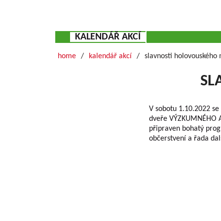
KALENDÁŘ AKCÍ
home
kalendář akcí
slavnosti holovouského
SL
V sobotu 1.10.2022 se
dveře VÝZKUMNÉHO A 
připraven bohatý prog
občerstvení a řada dal
Grundlegende Informationen zu VŠÚO
OBSTFORSCHUNGS - UND ZÜCHTUNGSANSTALT H
mit der Forschung der Obstbauproblematik und Zü