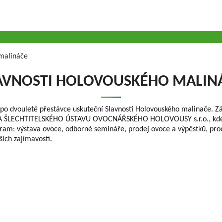
 malináče
AVNOSTI HOLOVOUSKÉHO MALIN
 po dvouleté přestávce uskuteční Slavnosti Holovouského malinače. Z
ŠLECHTITELSKÉHO ÚSTAVU OVOCNÁŘSKÉHO HOLOVOUSY s.r.o., kde 
ram: výstava ovoce, odborné semináře, prodej ovoce a výpěstků, prod
ších zajímavostí.
OLOVOUSY s.r.o.
(G.m.b.H.) beschäftigt sich
Geschäftsführer
chtung der Obstfrüchte ununterbrochen seit
Gesellschaft