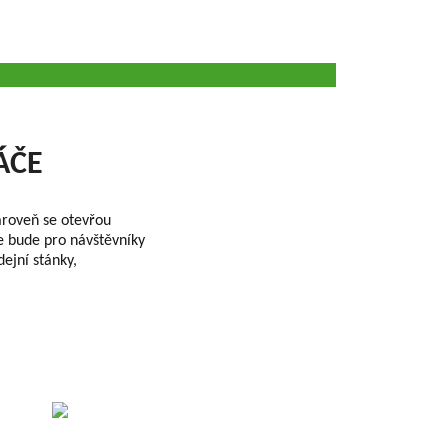
ÁČE
ároveň se otevřou
bude pro návštěvníky
ejní stánky,
 der