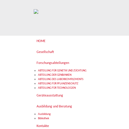
HOME
Gesellschaft
Forschungsabteilungen
ABTEILUNG FÜR GENETIK UND ZÜCHTUNG
ABTEILUNG DER GENBANKEN
ABTEILUNG DES LABORKOMPLEMENTS
ABTEILUNG FÜR PFLANZENSCHUTZ
ABTEILUNG FÜR TECHNOLOGIEN
Geräteausstattung
Ausbildung und Beratung
Ausbildung
Bibliothek
Kontakte