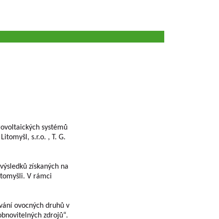
ovoltaických systémů
tomyšl, s.r.o. , T. G.
 výsledků získaných na
itomyšli. V rámci
vání ovocných druhů v
bnovitelných zdrojů“.