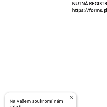
NUTNÁ REGISTRA
https://forms
Grundlegende Informationen zu VŠÚO
OBSTFORSCHUNGS - UND ZÜCHTUNGSANSTALT H
mit der Forschung der Obstbauproblematik und Zü
fast sieben Jahrzehnten. Die Forschungstätigkeit be
Gebiet der Tschechischen Republik als Marktkul
der Forschungsprojekte, die von verschiedene
TAČR) unterstützt werden, schafft fas
Ergebnisbewertungsmethodik einer Forschu
×
Informationsregister der Ergebnisse übergeben w
Na Vašem soukromí nám
des Veröffentlichungscharakters als auch um a
záleží
Wissenschaftsmitarbeiter veröffentlichen die Fo