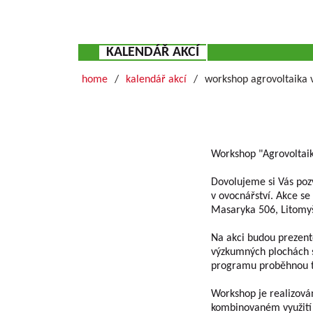
KALENDÁŘ AKCÍ
home
kalendář akcí
workshop agrovoltaika 
Workshop "Agrovoltaika
Dovolujeme si Vás poz
v ovocnářství. Akce se 
Masaryka 506, Litomy
Na akci budou prezento
výzkumných plochách s 
programu proběhnou ta
Workshop je realizov
kombinovaném využití 