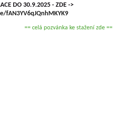
CE DO 30.9.2025 - ZDE ->
.gle/fAN3YV6qJQnhMKYK9
== celá pozvánka ke stažení zde ==
OLOVOUSY s.r.o.
(G.m.b.H.) beschäftigt sich
Geschäftsführer
chtung der Obstfrüchte ununterbrochen seit
Gesellschaft
trifft praktisch alle Obstfrüchte, die auf dem
Dipl.-Ing. Tomáš Zm
tur gezüchtet werden. Im Rahmen der Lösung
Dipl.-Ing. Jaroslav V
n Geldgebern (MZe NAZV, MŠMT, GAČR, MK,
t alle Ausgabentypen, die von der
Gesellschafter
ngsorganisation definiert und in den
Dipl.-Ing. Jan Blaže
erden. Es handelt sich sowohl um Ergebnisse
c.
nwendbare Ergebnisse. Die Forschungs- und
Dipl.-Ing. Josef Kosi
rschungsergebnisse in rezensierten Impact-
c.