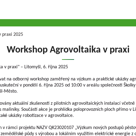
v praxi 2025
Workshop Agrovoltaika v praxi
 v praxi" – Litomyšl, 6. října 2025
vat na odborný workshop zaměřený na výzkum a praktické ukázky agr
uskuteční v pondělí 6. října 2025 od 10:00 v areálu společnosti Školky Li
šl-Město.
vány aktuální zkušenosti z pilotních agrovoltaických instalací včetně
maliníky. Součástí akce je prohlídka poloprovozních ploch přímo v L
ké ukázky robotizace v agrovoltaice.
án v rámci projektu NAZV QK23020107 „Výzkum nových postupů pěsto
zemědělské půdy s výrobou a lokálním využitím elektrické energie z o