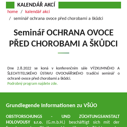
KALENDÁŘ AKCÍ
home
kalendář akcí
seminář ochrana ovoce před chorobami a škůdci
Seminář OCHRANA OVOCE
PŘED CHOROBAMI A ŠKŮDCI
Dne 2.8.2022 se koná v konferenčním sále VÝZKUMNÉHO A
ŠLECHTITELSKÉHO ÚSTAVU OVOCNÁŘSKÉHO tradiční seminář o
ochraně ovoce před chorobami a škůdci.
Podrobný program najdete zde.
Grundlegende Informationen zu VŠÚO
OBSTFORSCHUNGS - UND ZÜCHTUNGSANSTALT
HOLOVOUSY s.r.o.
(G.m.b.H.) beschäftigt sich mit der