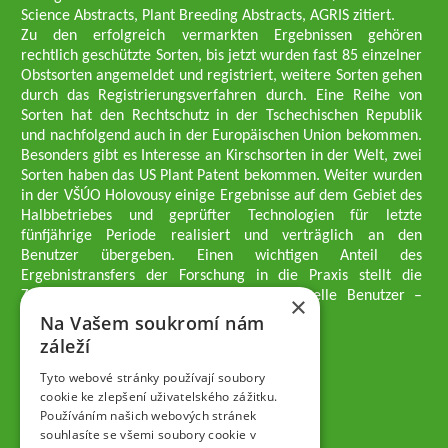
Science Abstracts, Plant Breeding Abstracts, AGRIS zitiert.
Zu den erfolgreich vermarkten Ergebnissen gehören
rechtlich geschützte Sorten, bis jetzt wurden fast 85 einzelner
Obstsorten angemeldet und registriert, weitere Sorten gehen
durch das Registrierungsverfahren durch. Eine Reihe von
Sorten hat den Rechtschutz in der Tschechischen Republik
und nachfolgend auch in der Europäischen Union bekommen.
Besonders gibt es Interesse an Kirschsorten in der Welt, zwei
Sorten haben das US Plant Patent bekommen. Weiter wurden
in der VŠÚO Holovousy einige Ergebnisse auf dem Gebiet des
Halbbetriebes und geprüfter Technologien für letzte
fünfjährige Periode realisiert und verträglich an den
Benutzer übergeben. Einen wichtigen Anteil des
Ergebnistransfers der Forschung in die Praxis stellt die
Züchtungsmethodik dar, die an professionelle Benutzer –
×
professionelle Obstzüchter übergeben wird.
Na Vašem soukromí nám
Geschäftsführer der Gesellschaft
záleží
Dipl.-Ing. Tomáš Zmeškal
Dipl.-Ing. Jaroslav Vácha
Tyto webové stránky používají soubory
cookie ke zlepšení uživatelského zážitku.
Používáním našich webových stránek
Gesellschafter
souhlasíte se všemi soubory cookie v
Dipl.-Ing. Jan Blažek, CS c.