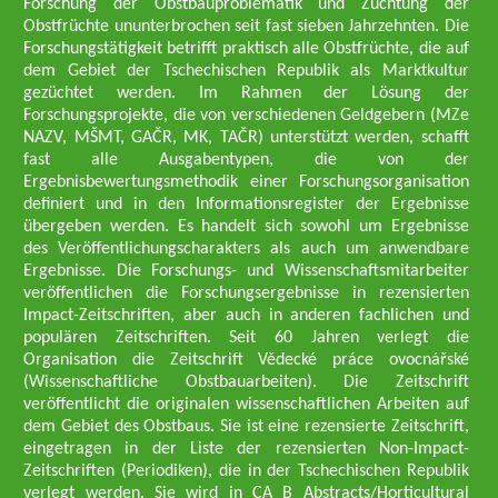
Forschung der Obstbauproblematik und Züchtung der
Obstfrüchte ununterbrochen seit fast sieben Jahrzehnten. Die
Forschungstätigkeit betrifft praktisch alle Obstfrüchte, die auf
dem Gebiet der Tschechischen Republik als Marktkultur
gezüchtet werden. Im Rahmen der Lösung der
Forschungsprojekte, die von verschiedenen Geldgebern (MZe
NAZV, MŠMT, GAČR, MK, TAČR) unterstützt werden, schafft
fast alle Ausgabentypen, die von der
Ergebnisbewertungsmethodik einer Forschungsorganisation
definiert und in den Informationsregister der Ergebnisse
übergeben werden. Es handelt sich sowohl um Ergebnisse
des Veröffentlichungscharakters als auch um anwendbare
Ergebnisse. Die Forschungs- und Wissenschaftsmitarbeiter
veröffentlichen die Forschungsergebnisse in rezensierten
Impact-Zeitschriften, aber auch in anderen fachlichen und
populären Zeitschriften. Seit 60 Jahren verlegt die
Organisation die Zeitschrift Vědecké práce ovocnářské
(Wissenschaftliche Obstbauarbeiten). Die Zeitschrift
veröffentlicht die originalen wissenschaftlichen Arbeiten auf
dem Gebiet des Obstbaus. Sie ist eine rezensierte Zeitschrift,
eingetragen in der Liste der rezensierten Non-Impact-
Zeitschriften (Periodiken), die in der Tschechischen Republik
verlegt werden. Sie wird in CA B Abstracts/Horticultural