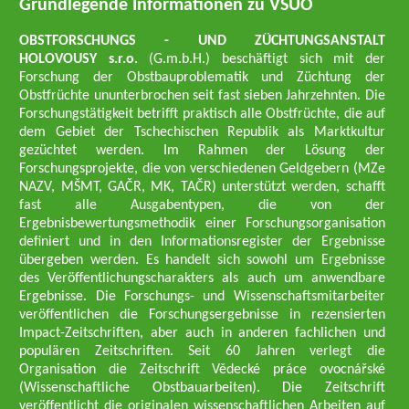
Grundlegende Informationen zu VŠÚO
OBSTFORSCHUNGS - UND ZÜCHTUNGSANSTALT
HOLOVOUSY s.r.o.
(G.m.b.H.) beschäftigt sich mit der
Forschung der Obstbauproblematik und Züchtung der
Obstfrüchte ununterbrochen seit fast sieben Jahrzehnten. Die
Forschungstätigkeit betrifft praktisch alle Obstfrüchte, die auf
dem Gebiet der Tschechischen Republik als Marktkultur
gezüchtet werden. Im Rahmen der Lösung der
Forschungsprojekte, die von verschiedenen Geldgebern (MZe
NAZV, MŠMT, GAČR, MK, TAČR) unterstützt werden, schafft
fast alle Ausgabentypen, die von der
Ergebnisbewertungsmethodik einer Forschungsorganisation
definiert und in den Informationsregister der Ergebnisse
übergeben werden. Es handelt sich sowohl um Ergebnisse
des Veröffentlichungscharakters als auch um anwendbare
Ergebnisse. Die Forschungs- und Wissenschaftsmitarbeiter
veröffentlichen die Forschungsergebnisse in rezensierten
Impact-Zeitschriften, aber auch in anderen fachlichen und
populären Zeitschriften. Seit 60 Jahren verlegt die
Organisation die Zeitschrift Vědecké práce ovocnářské
(Wissenschaftliche Obstbauarbeiten). Die Zeitschrift
veröffentlicht die originalen wissenschaftlichen Arbeiten auf