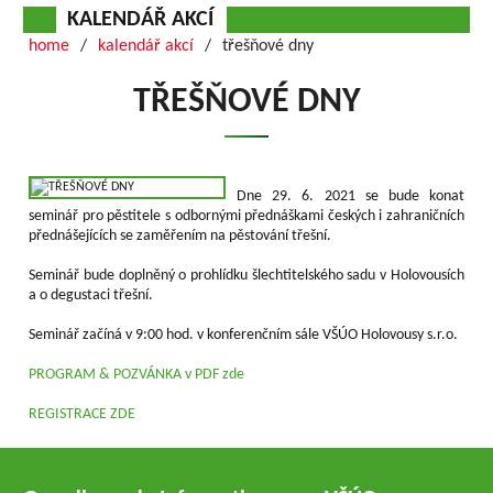
KALENDÁŘ AKCÍ
home
kalendář akcí
třešňové dny
TŘEŠŇOVÉ DNY
Dne 29. 6. 2021 se bude konat
seminář pro pěstitele s odbornými přednáškami českých i zahraničních
přednášejících se zaměřením na pěstování třešní.
Seminář bude doplněný o prohlídku šlechtitelského sadu v Holovousích
a o degustaci třešní.
Seminář začíná v 9:00 hod. v konferenčním sále VŠÚO Holovousy s.r.o.
PROGRAM & POZVÁNKA v PDF zde
REGISTRACE ZDE