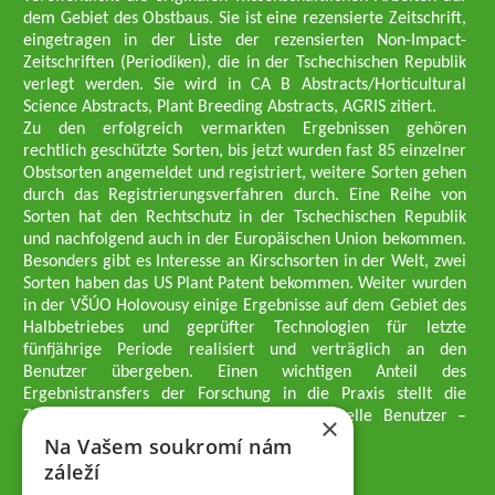
dem Gebiet des Obstbaus. Sie ist eine rezensierte Zeitschrift,
eingetragen in der Liste der rezensierten Non-Impact-
Zeitschriften (Periodiken), die in der Tschechischen Republik
verlegt werden. Sie wird in CA B Abstracts/Horticultural
Science Abstracts, Plant Breeding Abstracts, AGRIS zitiert.
Zu den erfolgreich vermarkten Ergebnissen gehören
rechtlich geschützte Sorten, bis jetzt wurden fast 85 einzelner
Obstsorten angemeldet und registriert, weitere Sorten gehen
durch das Registrierungsverfahren durch. Eine Reihe von
Sorten hat den Rechtschutz in der Tschechischen Republik
und nachfolgend auch in der Europäischen Union bekommen.
Besonders gibt es Interesse an Kirschsorten in der Welt, zwei
Sorten haben das US Plant Patent bekommen. Weiter wurden
in der VŠÚO Holovousy einige Ergebnisse auf dem Gebiet des
Halbbetriebes und geprüfter Technologien für letzte
fünfjährige Periode realisiert und verträglich an den
Benutzer übergeben. Einen wichtigen Anteil des
Ergebnistransfers der Forschung in die Praxis stellt die
Züchtungsmethodik dar, die an professionelle Benutzer –
×
professionelle Obstzüchter übergeben wird.
Na Vašem soukromí nám
Geschäftsführer der Gesellschaft
záleží
Dipl.-Ing. Tomáš Zmeškal