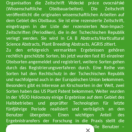
Organisation die Zeitschrift Vědecké práce ovocnářské
(Wissenschaftliche Obstbauarbeiten). Die Zeitschrift
veröffentlicht die originalen wissenschaftlichen Arbeiten auf
dem Gebiet des Obstbaus. Sie ist eine rezensierte Zeitschrift,
eingetragen in der Liste der rezensierten Non-Impact-
Zeitschriften (Periodiken), die in der Tschechischen Republik
verlegt werden. Sie wird in CA B Abstracts/Horticultural
Science Abstracts, Plant Breeding Abstracts, AGRIS zitiert.
Zu den erfolgreich vermarkten Ergebnissen gehören
rechtlich geschützte Sorten, bis jetzt wurden fast 85 einzelner
Obstsorten angemeldet und registriert, weitere Sorten gehen
durch das Registrierungsverfahren durch. Eine Reihe von
Sorten hat den Rechtschutz in der Tschechischen Republik
und nachfolgend auch in der Europäischen Union bekommen.
Besonders gibt es Interesse an Kirschsorten in der Welt, zwei
Sorten haben das US Plant Patent bekommen. Weiter wurden
in der VŠÚO Holovousy einige Ergebnisse auf dem Gebiet des
Halbbetriebes und geprüfter Technologien für letzte
fünfjährige Periode realisiert und verträglich an den
Benutzer übergeben. Einen wichtigen Anteil des
Ergebnistransfers der Forschung in die Praxis stellt die
Züchtungsmethodik dar, die an professionelle Benutzer –
×