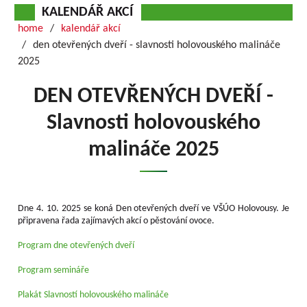
KALENDÁŘ AKCÍ
home
kalendář akcí
den otevřených dveří - slavnosti holovouského malináče
2025
DEN OTEVŘENÝCH DVEŘÍ -
Slavnosti holovouského
malináče 2025
Dne 4. 10. 2025 se koná Den otevřených dveří ve VŠÚO Holovousy. Je
připravena řada zajímavých akcí o pěstování ovoce.
Program dne otevřených dveří
P
rogram semináře
P
lakát Slavností holovouského malináče