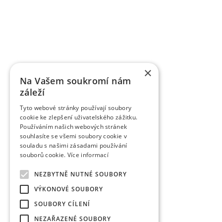
OBSTFORSCHUNGS - UND ZÜCHTUNGSANSTALT H
mit der Forschung der Obstbauproblematik und Zü
fast sieben Jahrzehnten. Die Forschungstätigkeit be
Gebiet der Tschechischen Republik als Marktkul
der Forschungsprojekte, die von verschiedene
TAČR) unterstützt werden, schafft fas
Ergebnisbewertungsmethodik einer Forschu
×
Informationsregister der Ergebnisse übergeben w
Na Vašem soukromí nám
des Veröffentlichungscharakters als auch um a
záleží
Wissenschaftsmitarbeiter veröffentlichen die Fo
Zeitschriften, aber auch in anderen fachlichen 
Tyto webové stránky používají soubory
verlegt die Organisation die Zeitschrift Věd
cookie ke zlepšení uživatelského zážitku.
Obstbauarbeiten). Die Zeitschrift veröffentlicht d
Používáním našich webových stránek
dem Gebiet des Obstbaus. Sie ist eine rezensiert
souhlasíte se všemi soubory cookie v
rezensierten Non-Impact-Zeitschriften (Periodiken
souladu s našimi zásadami používání
werden. Sie wird in CA B Abstracts/Horticultural 
souborů cookie.
Více informací
AGRIS zitiert.
Zu den erfolgreich vermarkten Ergebnissen gehö
NEZBYTNĚ NUTNÉ SOUBORY
wurden fast 85 einzelner Obstsorten angemeldet 
VÝKONOVÉ SOUBORY
das Registrierungsverfahren durch. Eine Reih
Tschechischen Republik und nachfolgend auch in 
SOUBORY CÍLENÍ
gibt es Interesse an Kirschsorten in der Welt, zwe
NEZAŘAZENÉ SOUBORY
Weiter wurden in der VŠÚO Holovousy einige Erge