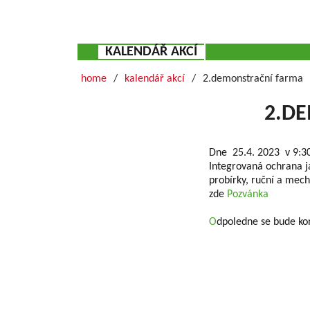
KALENDÁŘ AKCÍ
home
kalendář akcí
2.demonstrační farma
2.DE
Dne 25.4. 2023 v 9:3
Integrovaná ochrana j
probírky, ruční a mech
zde
Pozvánka
O
dpoledne se bude ko
Grundlegende Informationen zu VŠÚO