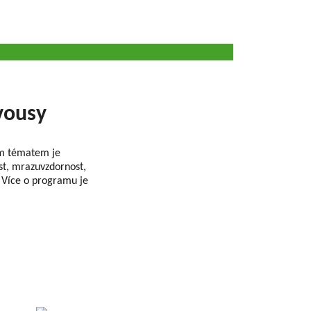
vousy
ím tématem je
st, mrazuvzdornost,
. Více o programu je