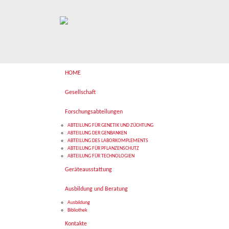
HOME
Gesellschaft
Forschungsabteilungen
ABTEILUNG FÜR GENETIK UND ZÜCHTUNG
ABTEILUNG DER GENBANKEN
ABTEILUNG DES LABORKOMPLEMENTS
ABTEILUNG FÜR PFLANZENSCHUTZ
ABTEILUNG FÜR TECHNOLOGIEN
Geräteausstattung
Ausbildung und Beratung
Ausbildung
Bibliothek
Kontakte