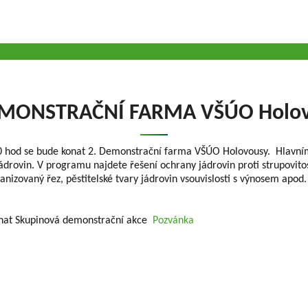
MONSTRAČNÍ FARMA VŠÚO Holo
0 hod se bude konat 2. Demonstrační farma VŠÚO Holovousy. Hlavn
ádrovin. V programu najdete řešení ochrany jádrovin proti strupovito
anizovaný řez, pěstitelské tvary jádrovin vsouvislosti s výnosem apod
nat Skupinová demonstrační akce
Pozvánka