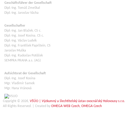
Geschäftsführer der Gesellschaft
Dipl.-Ing. Tomáš Zmeškal
Dipl.-Ing. Jaroslav Vácha
Gesellschafter
Dipl.-Ing. Jan Blažek, CS c.
Dipl.-Ing. Josef Kosina, CS c.
Dipl.-Ing. Václav Ludvík
Dipl.-Ing. František Paprštein, CS
Jaroslav Muška
Dipl.-Ing. Radoslav Potůček
SEMPRA PRAHA a.s. (AG)
Aufsichtsrat der Gesellschaft
Dipl.-Ing. Josef Kosina
Mgr. Vladimír Samek
Mgr. Hana Vránová
Copyright © 2026,
VŠÚO | Výzkumný a šlechtitelský ústav ovocnářský Holovousy s.r.o.
All Rights Reserved. | Created by
OMEGA WEB Czech, OMEGA Czech