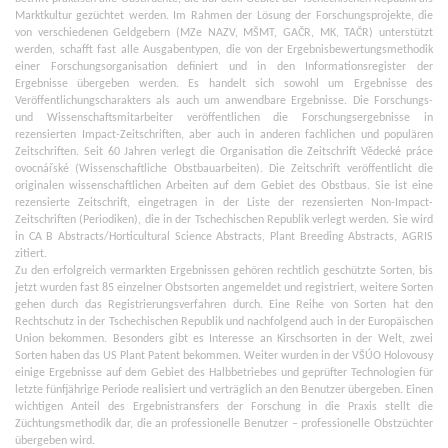
Marktkultur gezüchtet werden. Im Rahmen der Lösung der Forschungsprojekte, die
von verschiedenen Geldgebern (MZe NAZV, MŠMT, GAČR, MK, TAČR) unterstützt
werden, schafft fast alle Ausgabentypen, die von der Ergebnisbewertungsmethodik
einer Forschungsorganisation definiert und in den Informationsregister der
Ergebnisse übergeben werden. Es handelt sich sowohl um Ergebnisse des
Veröffentlichungscharakters als auch um anwendbare Ergebnisse. Die Forschungs-
und Wissenschaftsmitarbeiter veröffentlichen die Forschungsergebnisse in
rezensierten Impact-Zeitschriften, aber auch in anderen fachlichen und populären
Zeitschriften. Seit 60 Jahren verlegt die Organisation die Zeitschrift Vědecké práce
ovocnářské (Wissenschaftliche Obstbauarbeiten). Die Zeitschrift veröffentlicht die
originalen wissenschaftlichen Arbeiten auf dem Gebiet des Obstbaus. Sie ist eine
rezensierte Zeitschrift, eingetragen in der Liste der rezensierten Non-Impact-
Zeitschriften (Periodiken), die in der Tschechischen Republik verlegt werden. Sie wird
in CA B Abstracts/Horticultural Science Abstracts, Plant Breeding Abstracts, AGRIS
zitiert.
Zu den erfolgreich vermarkten Ergebnissen gehören rechtlich geschützte Sorten, bis
jetzt wurden fast 85 einzelner Obstsorten angemeldet und registriert, weitere Sorten
gehen durch das Registrierungsverfahren durch. Eine Reihe von Sorten hat den
Rechtschutz in der Tschechischen Republik und nachfolgend auch in der Europäischen
Union bekommen. Besonders gibt es Interesse an Kirschsorten in der Welt, zwei
Sorten haben das US Plant Patent bekommen. Weiter wurden in der VŠÚO Holovousy
einige Ergebnisse auf dem Gebiet des Halbbetriebes und geprüfter Technologien für
letzte fünfjährige Periode realisiert und verträglich an den Benutzer übergeben. Einen
wichtigen Anteil des Ergebnistransfers der Forschung in die Praxis stellt die
Züchtungsmethodik dar, die an professionelle Benutzer – professionelle Obstzüchter
übergeben wird.