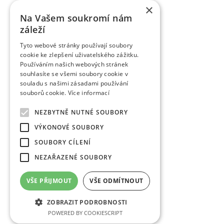
×
Na Vašem soukromí nám
záleží
Tyto webové stránky používají soubory
cookie ke zlepšení uživatelského zážitku.
Používáním našich webových stránek
souhlasíte se všemi soubory cookie v
souladu s našimi zásadami používání
souborů cookie.
Více informací
NEZBYTNĚ NUTNÉ SOUBORY
VÝKONOVÉ SOUBORY
SOUBORY CÍLENÍ
NEZAŘAZENÉ SOUBORY
VŠE PŘIJMOUT
VŠE ODMÍTNOUT
ZOBRAZIT PODROBNOSTI
POWERED BY COOKIESCRIPT