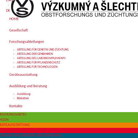
ENG
/
DE
HOME
Gesellschaft
Forschungsabteilungen
ABTEILUNG FÜR GENETIK UND ZÜCHTUNG
ABTEILUNG DER GENBANKEN
ABTEILUNG DES LABORKOMPLEMENTS
ABTEILUNG FÜR PFLANZENSCHUTZ
ABTEILUNG FÜR TECHNOLOGIEN
Geräteausstattung
Ausbildung und Beratung
Ausbildung
Bibliothek
Kontakte
RSCHUNGSABTEI-
NGEN
RÄTEAUSSTATTUNG
SBILDUNG UND BERATUNG
TEILUNG FÜR GENETIK UND ZÜCHTUNG