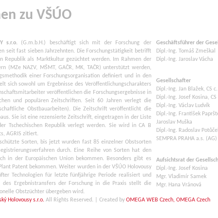
nen zu VŠÚO
 s.r.o.
(G.m.b.H.) beschäftigt sich mit der Forschung der
Geschäftsführer der Gese
seit fast sieben Jahrzehnten. Die Forschungstätigkeit betrifft
Dipl.-Ing. Tomáš Zmeškal
hen Republik als Marktkultur gezüchtet werden. Im Rahmen der
Dipl.-Ing. Jaroslav Vácha
ebern (MZe NAZV, MŠMT, GAČR, MK, TAČR) unterstützt werden,
gsmethodik einer Forschungsorganisation definiert und in den
Gesellschafter
elt sich sowohl um Ergebnisse des Veröffentlichungscharakters
Dipl.-Ing. Jan Blažek, CS c.
chaftsmitarbeiter veröffentlichen die Forschungsergebnisse in
Dipl.-Ing. Josef Kosina, CS 
ichen und populären Zeitschriften. Seit 60 Jahren verlegt die
Dipl.-Ing. Václav Ludvík
haftliche Obstbauarbeiten). Die Zeitschrift veröffentlicht die
Dipl.-Ing. František Papršt
. Sie ist eine rezensierte Zeitschrift, eingetragen in der Liste
Jaroslav Muška
n der Tschechischen Republik verlegt werden. Sie wird in CA B
Dipl.-Ing. Radoslav Potůče
s, AGRIS zitiert.
SEMPRA PRAHA a.s. (AG)
chützte Sorten, bis jetzt wurden fast 85 einzelner Obstsorten
egistrierungsverfahren durch. Eine Reihe von Sorten hat den
auch in der Europäischen Union bekommen. Besonders gibt es
Aufsichtsrat der Gesellsch
US Plant Patent bekommen. Weiter wurden in der VŠÚO Holovousy
Dipl.-Ing. Josef Kosina
er Technologien für letzte fünfjährige Periode realisiert und
Mgr. Vladimír Samek
 des Ergebnistransfers der Forschung in die Praxis stellt die
Mgr. Hana Vránová
ionelle Obstzüchter übergeben wird.
ký Holovousy s.r.o.
All Rights Reserved. | Created by
OMEGA WEB Czech, OMEGA Czech