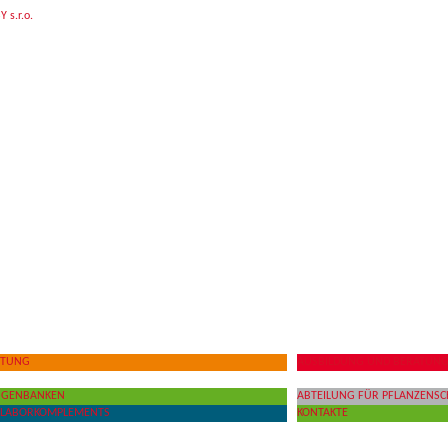
TTUNG
AUSBILDUNG UND BERATUN
R GENBANKEN
ABTEILUNG FÜR PFLANZENSC
S LABORKOMPLEMENTS
KONTAKTE