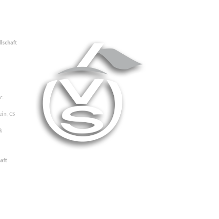
llschaft
c.
ein, CS
k
aft