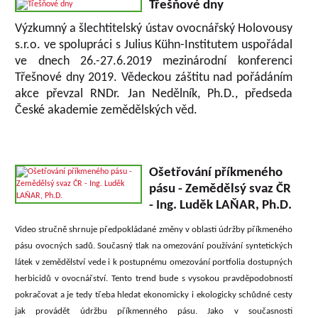
Třešňové dny
Výzkumný a šlechtitelský ústav ovocnářský Holovousy
s.r.o. ve spolupráci s Julius Kühn-Institutem uspořádal
ve dnech 26.-27.6.2019 mezinárodní konferenci
Třešnové dny 2019. Vědeckou záštitu nad pořádáním
akce převzal RNDr. Jan Nedělník, Ph.D., předseda
České akademie zemědělských věd.
Ošetřování příkmeného
pásu - Zemědělsý svaz ČR
- Ing. Luděk LAŇAR, Ph.D.
Video stručně shrnuje předpokládané změny v oblasti údržby příkmeného
pásu ovocných sadů. Současný tlak na omezování používání syntetických
látek v zemědělství vede i k postupnému omezování portfolia dostupných
herbicidů v ovocnářství. Tento trend bude s vysokou pravděpodobností
pokračovat a je tedy třeba hledat ekonomicky i ekologicky schůdné cesty
jak provádět údržbu příkmenného pásu. Jako v současnosti