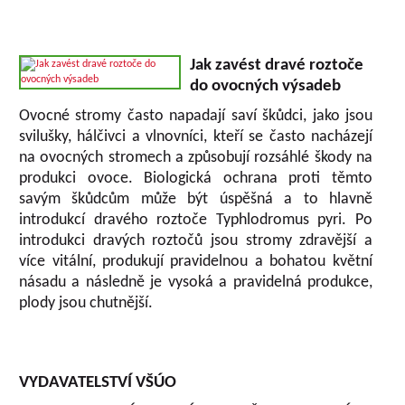
Jak zavést dravé roztoče
do ovocných výsadeb
Ovocné stromy často napadají saví škůdci, jako jsou
svilušky, hálčivci a vlnovníci, kteří se často nacházejí
na ovocných stromech a způsobují rozsáhlé škody na
produkci ovoce. Biologická ochrana proti těmto
savým škůdcům může být úspěšná a to hlavně
introdukcí dravého roztoče Typhlodromus pyri. Po
introdukci dravých roztočů jsou stromy zdravější a
více vitální, produkují pravidelnou a bohatou květní
násadu a následně je vysoká a pravidelná produkce,
plody jsou chutnější.
VYDAVATELSTVÍ VŠÚO