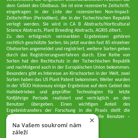
dem Gebiet des Obstbaus. Sie ist eine rezensierte Zeitschrift,
eingetragen in der Liste der rezensierten Non-Impact-
Zeitschriften (Periodiken), die in der Tschechischen Republik
verlegt werden. Sie wird in CA B Abstracts/Horticultural
Science Abstracts, Plant Breeding Abstracts, AGRIS zitiert.
Zu den erfolgreich vermarkten Ergebnissen gehören
rechtlich geschützte Sorten, bis jetzt wurden fast 85 einzelner
Obstsorten angemeldet und registriert, weitere Sorten gehen
durch das Registrierungsverfahren durch. Eine Reihe von
Sorten hat den Rechtschutz in der Tschechischen Republik
und nachfolgend auch in der Europäischen Union bekommen.
Besonders gibt es Interesse an Kirschsorten in der Welt, zwei
Sorten haben das US Plant Patent bekommen. Weiter wurden
in der VŠÚO Holovousy einige Ergebnisse auf dem Gebiet des
Halbbetriebes und geprüfter Technologien für letzte
fünfjährige Periode realisiert und verträglich an den
Benutzer übergeben. Einen wichtigen Anteil des
Ergebnistransfers der Forschung in die Praxis stellt die
Züchtungsmethodik dar, die an professionelle Benutzer –
×
professionelle Obstzüchter übergeben wird.
Na Vašem soukromí nám
Geschäftsführer der Gesellschaft
záleží
Dipl.-Ing. Tomáš Zmeškal