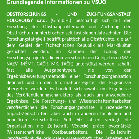
Grundlegende Informationen zu VŠÚO
OBSTFORSCHUNGS - UND ZÜCHTUNGSANSTALT
HOLOVOUSY s.r.o.
(G.m.b.H.) beschäftigt sich mit der
Forschung der Obstbauproblematik und Züchtung der
Obstfrüchte ununterbrochen seit fast sieben Jahrzehnten. Die
Forschungstätigkeit betrifft praktisch alle Obstfrüchte, die auf
dem Gebiet der Tschechischen Republik als Marktkultur
gezüchtet werden. Im Rahmen der Lösung der
Forschungsprojekte, die von verschiedenen Geldgebern (MZe
NAZV, MŠMT, GAČR, MK, TAČR) unterstützt werden, schafft
fast alle Ausgabentypen, die von der
Ergebnisbewertungsmethodik einer Forschungsorganisation
definiert und in den Informationsregister der Ergebnisse
übergeben werden. Es handelt sich sowohl um Ergebnisse
des Veröffentlichungscharakters als auch um anwendbare
Ergebnisse. Die Forschungs- und Wissenschaftsmitarbeiter
veröffentlichen die Forschungsergebnisse in rezensierten
Impact-Zeitschriften, aber auch in anderen fachlichen und
populären Zeitschriften. Seit 60 Jahren verlegt die
Organisation die Zeitschrift Vědecké práce ovocnářské
(Wissenschaftliche Obstbauarbeiten). Die Zeitschrift
veröffentlicht die originalen wissenschaftlichen Arbeiten auf