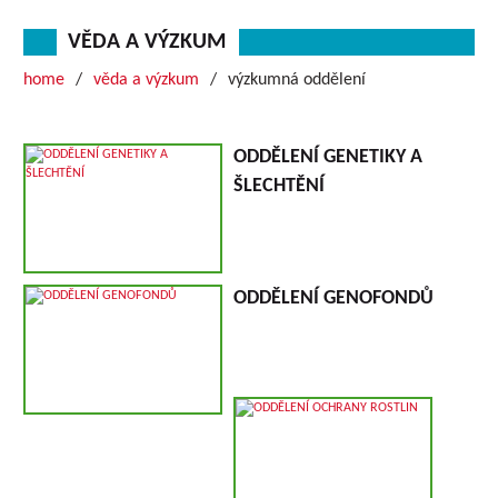
VĚDA A VÝZKUM
home
věda a výzkum
výzkumná oddělení
ODDĚLENÍ GENETIKY A
ŠLECHTĚNÍ
ODDĚLENÍ GENOFONDŮ