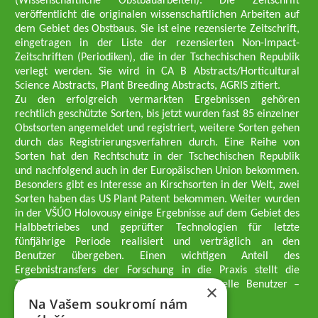
(Wissenschaftliche Obstbauarbeiten). Die Zeitschrift
veröffentlicht die originalen wissenschaftlichen Arbeiten auf
dem Gebiet des Obstbaus. Sie ist eine rezensierte Zeitschrift,
eingetragen in der Liste der rezensierten Non-Impact-
Zeitschriften (Periodiken), die in der Tschechischen Republik
verlegt werden. Sie wird in CA B Abstracts/Horticultural
Science Abstracts, Plant Breeding Abstracts, AGRIS zitiert.
Zu den erfolgreich vermarkten Ergebnissen gehören
rechtlich geschützte Sorten, bis jetzt wurden fast 85 einzelner
Obstsorten angemeldet und registriert, weitere Sorten gehen
durch das Registrierungsverfahren durch. Eine Reihe von
Sorten hat den Rechtschutz in der Tschechischen Republik
und nachfolgend auch in der Europäischen Union bekommen.
Besonders gibt es Interesse an Kirschsorten in der Welt, zwei
Sorten haben das US Plant Patent bekommen. Weiter wurden
in der VŠÚO Holovousy einige Ergebnisse auf dem Gebiet des
Halbbetriebes und geprüfter Technologien für letzte
fünfjährige Periode realisiert und verträglich an den
Benutzer übergeben. Einen wichtigen Anteil des
Ergebnistransfers der Forschung in die Praxis stellt die
Züchtungsmethodik dar, die an professionelle Benutzer –
×
professionelle Obstzüchter übergeben wird.
Na Vašem soukromí nám
Geschäftsführer der Gesellschaft