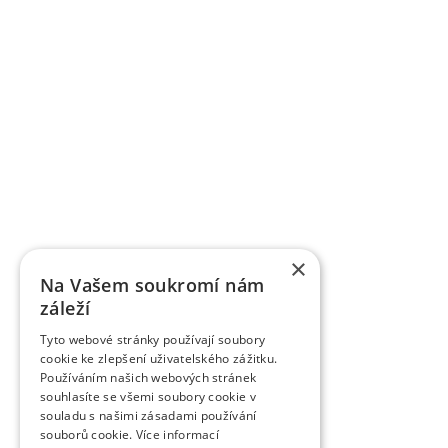
×
Na Vašem soukromí nám
záleží
Tyto webové stránky používají soubory
cookie ke zlepšení uživatelského zážitku.
Používáním našich webových stránek
souhlasíte se všemi soubory cookie v
souladu s našimi zásadami používání
souborů cookie.
Více informací