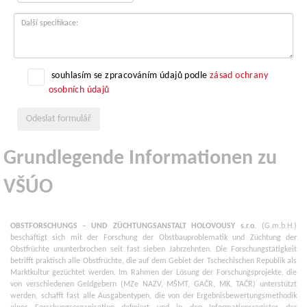
souhlasím se zpracováním údajů podle
zásad ochrany
osobních údajů
Odeslat formulář
Grundlegende Informationen zu
VŠÚO
OBSTFORSCHUNGS - UND ZÜCHTUNGSANSTALT HOLOVOUSY s.r.o.
(G.m.b.H.)
beschäftigt sich mit der Forschung der Obstbauproblematik und Züchtung der
Obstfrüchte ununterbrochen seit fast sieben Jahrzehnten. Die Forschungstätigkeit
betrifft praktisch alle Obstfrüchte, die auf dem Gebiet der Tschechischen Republik als
Marktkultur gezüchtet werden. Im Rahmen der Lösung der Forschungsprojekte, die
von verschiedenen Geldgebern (MZe NAZV, MŠMT, GAČR, MK, TAČR) unterstützt
werden, schafft fast alle Ausgabentypen, die von der Ergebnisbewertungsmethodik