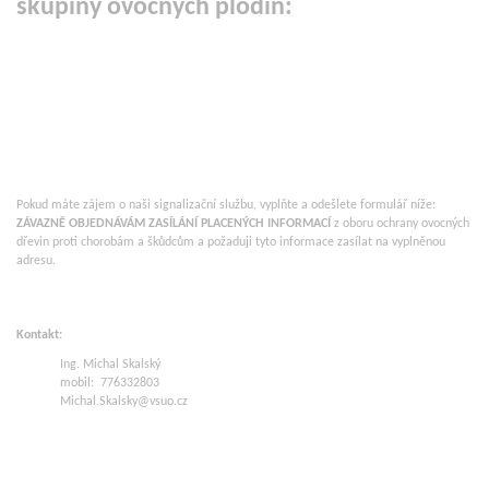
skupiny ovocných plodin:
Pokud máte zájem o naši signalizační službu, vyplňte a odešlete formulář níže:
ZÁVAZNĚ OBJEDNÁVÁM ZASÍLÁNÍ PLACENÝCH INFORMACÍ
z oboru ochrany ovocných
dřevin proti chorobám a škůdcům a požaduji tyto informace zasílat na vyplněnou
adresu.
Kontakt:
Ing. Michal Skalský
mobil: 776332803
Michal.Skalsky@vsuo.cz