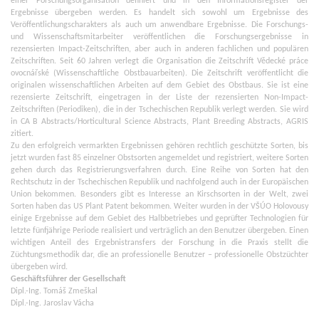
einer Forschungsorganisation definiert und in den Informationsregister der
Ergebnisse übergeben werden. Es handelt sich sowohl um Ergebnisse des
Veröffentlichungscharakters als auch um anwendbare Ergebnisse. Die Forschungs-
und Wissenschaftsmitarbeiter veröffentlichen die Forschungsergebnisse in
rezensierten Impact-Zeitschriften, aber auch in anderen fachlichen und populären
Zeitschriften. Seit 60 Jahren verlegt die Organisation die Zeitschrift Vědecké práce
ovocnářské (Wissenschaftliche Obstbauarbeiten). Die Zeitschrift veröffentlicht die
originalen wissenschaftlichen Arbeiten auf dem Gebiet des Obstbaus. Sie ist eine
rezensierte Zeitschrift, eingetragen in der Liste der rezensierten Non-Impact-
Zeitschriften (Periodiken), die in der Tschechischen Republik verlegt werden. Sie wird
in CA B Abstracts/Horticultural Science Abstracts, Plant Breeding Abstracts, AGRIS
zitiert.
Zu den erfolgreich vermarkten Ergebnissen gehören rechtlich geschützte Sorten, bis
jetzt wurden fast 85 einzelner Obstsorten angemeldet und registriert, weitere Sorten
gehen durch das Registrierungsverfahren durch. Eine Reihe von Sorten hat den
Rechtschutz in der Tschechischen Republik und nachfolgend auch in der Europäischen
Union bekommen. Besonders gibt es Interesse an Kirschsorten in der Welt, zwei
Sorten haben das US Plant Patent bekommen. Weiter wurden in der VŠÚO Holovousy
einige Ergebnisse auf dem Gebiet des Halbbetriebes und geprüfter Technologien für
letzte fünfjährige Periode realisiert und verträglich an den Benutzer übergeben. Einen
wichtigen Anteil des Ergebnistransfers der Forschung in die Praxis stellt die
Züchtungsmethodik dar, die an professionelle Benutzer – professionelle Obstzüchter
übergeben wird.
Geschäftsführer der Gesellschaft
Dipl.-Ing. Tomáš Zmeškal
Dipl.-Ing. Jaroslav Vácha