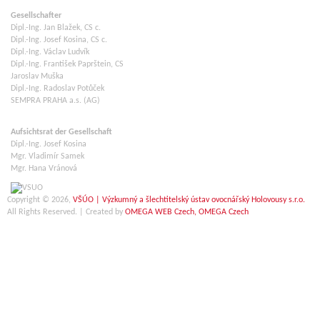
Gesellschafter
Dipl.-Ing. Jan Blažek, CS c.
Dipl.-Ing. Josef Kosina, CS c.
Dipl.-Ing. Václav Ludvík
Dipl.-Ing. František Paprštein, CS
Jaroslav Muška
Dipl.-Ing. Radoslav Potůček
SEMPRA PRAHA a.s. (AG)
Aufsichtsrat der Gesellschaft
Dipl.-Ing. Josef Kosina
Mgr. Vladimír Samek
Mgr. Hana Vránová
Copyright © 2026,
VŠÚO | Výzkumný a šlechtitelský ústav ovocnářský Holovousy s.r.o.
All Rights Reserved. | Created by
OMEGA WEB Czech, OMEGA Czech