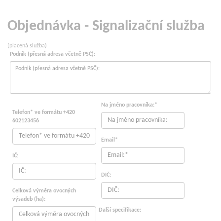
Objednávka - Signalizační služba
(placená služba)
Podnik (přesná adresa včetně PSČ):
Na jméno pracovníka:*
Telefon* ve formátu +420
602123456
Email*
IČ:
DIČ:
Celková výměra ovocných
výsadeb (ha):
Další specifikace: