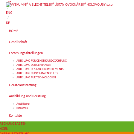
CZ
/
ENG
/
DE
HOME
Gesellschaft
Forschungsabteilungen
ABTEILUNG FÜR GENETIK UND ZÜCHTUNG
ABTEILUNG DER GENBANKEN
ABTEILUNG DES LABORKOMPLEMENTS
ABTEILUNG FÜR PFLANZENSCHUTZ
ABTEILUNG FÜR TECHNOLOGIEN
Geräteausstattung
Ausbildung und Beratung
Ausbildung
Bibliothek
Kontakte
RSCHUNGSABTEI-
NGEN