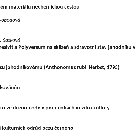
vém materiálu nechemickou cestou
 Svobodová
H. Sasková
resivit a Polyversum na sklizeň a zdravotní stav jahodníku 
asu jahodníkovému (Anthonomus rubi, Herbst, 1795)
zkováním
í růže dužnoplodé v podmínkách in vitro kultury
 kulturních odrůd bezu černého