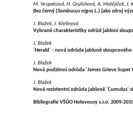
M. Vespalcová, H. Grulichová, A. Matějíček, J. 
Bez černý (
Sambucus nigra L.
) jako zdroj v
J. Blažek, J. Křelinová
Vybrané charakteristiky odrůd jabloní slou
J. Blažek
´Herald´ - nová odrůda jabloně sloupcového 
J. Blažek
Nová podzimní odrůda ´James Grieve Super
J. Blažek
Nová rezistentní odrůda jabloně ´Cumulus´ 
Bibliografie VŠÚO Holovousy s.r.o. 2009-201
Grundlegende Informationen zu VŠÚO