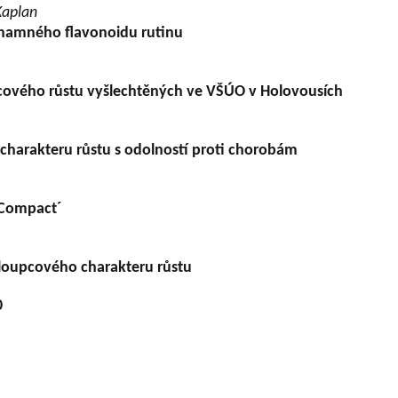
Kaplan
ýznamného flavonoidu rutinu
pcového růstu vyšlechtěných ve VŠÚO v Holovousích
charakteru růstu s odolností proti chorobám
 Compact´
sloupcového charakteru růstu
0