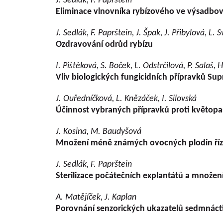
J. Sedlák, F. Paprštein
Eliminace vlnovníka rybízového ve výsadbo
J. Sedlák, F. Paprštein, J. Špak, J. Přibylová, L.
Ozdravování odrůd rybízu
I. Pištěková, S. Boček, L. Odstrčilová, P. Salaš, 
Vliv biologických fungicidních přípravků Sup
J. Ouředníčková, L. Knězáček, I. Silovská
Účinnost vybraných přípravků proti květop
J. Kosina, M. Baudyšová
Množení méně známých ovocných plodin ří
J. Sedlák, F. Paprštein
Sterilizace počátečních explantátů a množen
A. Matějíček, J. Kaplan
Porovnání senzorických ukazatelů sedmnácti