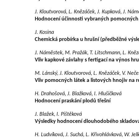
J. Kloutvorová, L. Knězáček, J. Kupková, J. Ná
Hodnocení účinnosti vybraných pomocných 
J. Kosina
Chemická probírka u hrušní (předběžné výsl
J. Náměstek, M. Pražák, T. Litschmann, L. Kněz
Vliv kapkové závlahy s fertigací na výnos hru
M. Lánský, J. Kloutvorová, L. Knězáček, V. Neče
Vliv pomocných látek a listových hnojiv na r
H. Drahošová, J. Blažková, I. Hlušičková
Hodnocení praskání plodů třešní
J. Blažek, I. Pištěková
Výsledky hodnocení dlouhodobého skladová
H. Ludvíková, J. Suchá, L. Křivohlávková, W. J