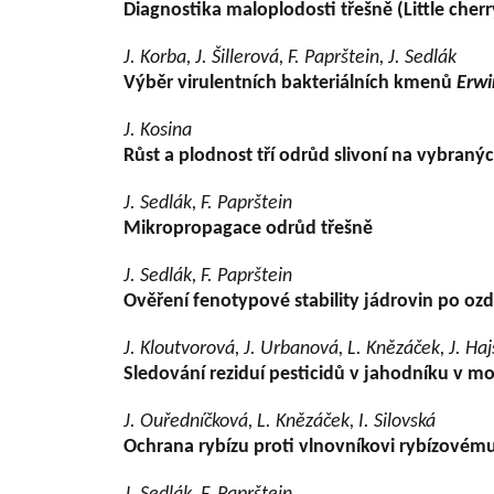
Diagnostika maloplodosti třešně (Little cher
J. Korba, J. Šillerová, F. Paprštein, J. Sedlák
Výběr virulentních bakteriálních kmenů
Erwi
J. Kosina
Růst a plodnost tří odrůd slivoní na vybran
J. Sedlák, F. Paprštein
Mikropropagace odrůd třešně
J. Sedlák, F. Paprštein
Ověření fenotypové stability jádrovin po o
J. Kloutvorová, J. Urbanová, L. Knězáček, J. Haj
Sledování reziduí pesticidů v jahodníku v m
J. Ouředníčková, L. Knězáček, I. Silovská
Ochrana rybízu proti vlnovníkovi rybízovém