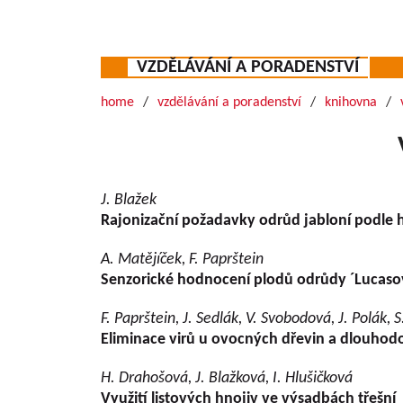
VZDĚLÁVÁNÍ A PORADENSTVÍ
home
vzdělávání a poradenství
knihovna
J. Blažek
Rajonizační požadavky odrůd jabloní podle h
A. Matějíček, F. Paprštein
Senzorické hodnocení plodů odrůdy ´Lucasov
F. Paprštein, J. Sedlák, V. Svobodová, J. Polák,
Eliminace virů u ovocných dřevin a dlouhodo
H. Drahošová, J. Blažková, I. Hlušičková
Využití listových hnojiv ve výsadbách třešní