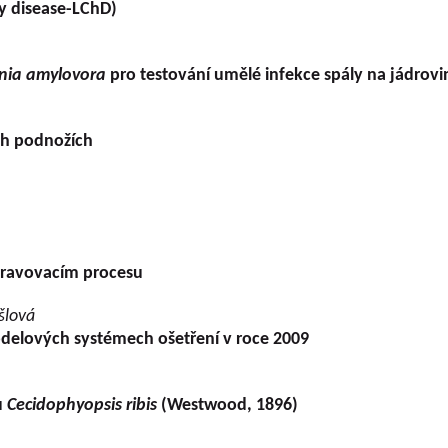
ry disease-LChD)
nia amylovora
pro testování umělé infekce spály na jádrov
ých podnožích
zdravovacím procesu
šlová
odelových systémech ošetření v roce 2009
u
Cecidophyopsis ribis
(Westwood, 1896)