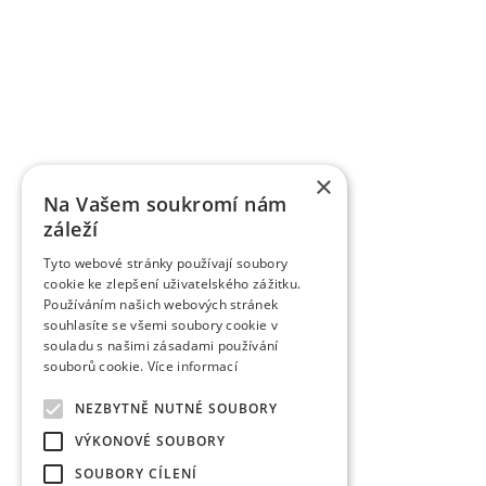
OBSTFORSCHUNGS - UND ZÜCHTUNGSANSTALT H
mit der Forschung der Obstbauproblematik und Zü
fast sieben Jahrzehnten. Die Forschungstätigkeit be
Gebiet der Tschechischen Republik als Marktkul
der Forschungsprojekte, die von verschiedene
TAČR) unterstützt werden, schafft fas
Ergebnisbewertungsmethodik einer Forschu
×
Informationsregister der Ergebnisse übergeben w
Na Vašem soukromí nám
des Veröffentlichungscharakters als auch um a
záleží
Wissenschaftsmitarbeiter veröffentlichen die Fo
Zeitschriften, aber auch in anderen fachlichen 
Tyto webové stránky používají soubory
verlegt die Organisation die Zeitschrift Věd
cookie ke zlepšení uživatelského zážitku.
Obstbauarbeiten). Die Zeitschrift veröffentlicht d
Používáním našich webových stránek
dem Gebiet des Obstbaus. Sie ist eine rezensiert
souhlasíte se všemi soubory cookie v
rezensierten Non-Impact-Zeitschriften (Periodiken
souladu s našimi zásadami používání
werden. Sie wird in CA B Abstracts/Horticultural 
souborů cookie.
Více informací
AGRIS zitiert.
Zu den erfolgreich vermarkten Ergebnissen gehö
NEZBYTNĚ NUTNÉ SOUBORY
wurden fast 85 einzelner Obstsorten angemeldet 
VÝKONOVÉ SOUBORY
das Registrierungsverfahren durch. Eine Reih
Tschechischen Republik und nachfolgend auch in 
SOUBORY CÍLENÍ