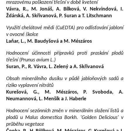
mrazovému poškození třešní v době kvetení
Vávra, R., M. Jonáš, A. Bílková, V. Nekvindová, I.
Ždárská, A. Skřivanová, P. Suran a T. Litschmann
Využití chelátové mědi (CuEDTA) pro odlisťování jabloní
v ovocné školce
Laňar, L., M. Baudyšová a M. Mészáros
Hodnocení účinnosti přípravků proti praskání plodů
třešní (Prunus avium L.)
Suran, P., R. Vávra, L. Zelený a A. Skřivanová
Obsah minerálního dusíku v půdě jabloňových sadů a
riziko vyplavení nitrátů
Kurešová, G., M. Mészáros, P. Svoboda, A.
Neumannová, L. Menšík a J. Haberle
Hodnocení sezónních změn v minerálním složení listů a
plodů u Malus domestica Borkh. 'Golden Delicious' v
průběhu vegetace