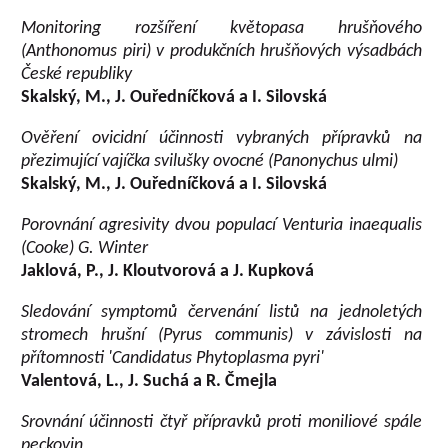
Monitoring rozšíření květopasa hrušňového
(Anthonomus piri) v produkčních hrušňových výsadbách
České republiky
Skalský, M., J. Ouředníčková a I. Silovská
Ověření ovicidní účinnosti vybraných přípravků na
přezimující vajíčka svilušky ovocné (Panonychus ulmi)
Skalský, M., J. Ouředníčková a I. Silovská
Porovnání agresivity dvou populací Venturia inaequalis
(Cooke) G. Winter
Jaklová, P., J. Kloutvorová a J. Kupková
Sledování symptomů červenání listů na jednoletých
stromech hrušní (Pyrus communis) v závislosti na
přítomnosti 'Candidatus Phytoplasma pyri'
Valentová, L., J. Suchá a R. Čmejla
Srovnání účinnosti čtyř přípravků proti moniliové spále
peckovin