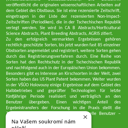
veröffentlicht die originalen wissenschaftlichen Arbeiten auf
dem Gebiet des Obstbaus. Sie ist eine rezensierte Zeitschrift,
eingetragen in der Liste der rezensierten Non-Impact-
Zeitschriften (Periodiken), die in der Tschechischen Republik
verlegt werden. Sie wird in CA B Abstracts/Horticultural
Science Abstracts, Plant Breeding Abstracts, AGRIS zitiert.
Zu den erfolgreich vermarkten Ergebnissen gehören
rechtlich geschützte Sorten, bis jetzt wurden fast 85 einzelner
Obstsorten angemeldet und registriert, weitere Sorten gehen
durch das Registrierungsverfahren durch. Eine Reihe von
Sorten hat den Rechtschutz in der Tschechischen Republik
und nachfolgend auch in der Europäischen Union bekommen.
Besonders gibt es Interesse an Kirschsorten in der Welt, zwei
Sorten haben das US Plant Patent bekommen. Weiter wurden
in der VŠÚO Holovousy einige Ergebnisse auf dem Gebiet des
Halbbetriebes und geprüfter Technologien für letzte
fünfjährige Periode realisiert und verträglich an den
Benutzer übergeben. Einen wichtigen Anteil des
Ergebnistransfers der Forschung in die Praxis stellt die
Züchtungsmethodik dar, die an professionelle Benutzer –
×
professionelle Obstzüchter übergeben wird.
Na Vašem soukromí nám
Geschäftsführer der Gesellschaft