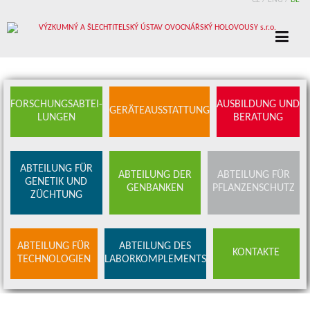
CZ
/
ENG
/
DE
FORSCHUNGSABTEI-
AUSBILDUNG UND
GERÄTEAUSSTATTUNG
LUNGEN
BERATUNG
ABTEILUNG FÜR
ABTEILUNG DER
ABTEILUNG FÜR
GENETIK UND
GENBANKEN
PFLANZENSCHUTZ
ZÜCHTUNG
ABTEILUNG FÜR
ABTEILUNG DES
KONTAKTE
TECHNOLOGIEN
LABORKOMPLEMENTS