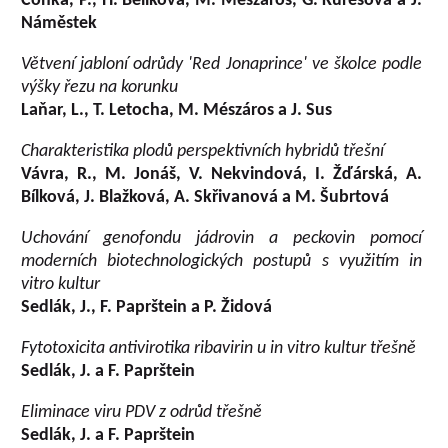
Čonka, P., H. Bělíková, M. Mészáros, G. Kurešová a J.
Náměstek
Větvení jabloní odrůdy 'Red Jonaprince' ve školce podle
výšky řezu na korunku
Laňar, L., T. Letocha, M. Mészáros a J. Sus
Charakteristika plodů perspektivních hybridů třešní
Vávra, R., M. Jonáš, V. Nekvindová, I. Žďárská, A.
Bílková, J. Blažková, A. Skřivanová a M. Šubrtová
Uchování genofondu jádrovin a peckovin pomocí
moderních biotechnologických postupů s využitím in
vitro kultur
Sedlák, J., F. Paprštein a P. Židová
Fytotoxicita antivirotika ribavirin u in vitro kultur třešně
Sedlák, J. a F. Paprštein
Eliminace viru PDV z odrůd třešně
Sedlák, J. a F. Paprštein