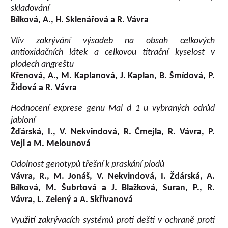
skladování
Bílková, A., H. Sklenářová a R. Vávra
Vliv zakrývání výsadeb na obsah celkových
antioxidačních látek a celkovou titrační kyselost v
plodech angreštu
Křenová, A., M. Kaplanová, J. Kaplan, B. Šmídová, P.
Židová a R. Vávra
Hodnocení exprese genu Mal d 1 u vybraných odrůd
jabloní
Žďárská, I., V. Nekvindová, R. Čmejla, R. Vávra, P.
Vejl a M. Melounová
Odolnost genotypů třešní k praskání plodů
Vávra, R., M. Jonáš, V. Nekvindová, I. Ždárská, A.
Bílková, M. Šubrtová a J. Blažková, Suran, P., R.
Vávra, L. Zelený a A. Skřivanová
Využití zakrývacích systémů proti dešti v ochraně proti