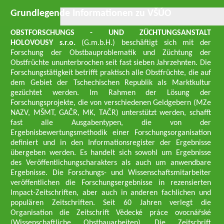
Grundlegende Informationen zu VŠÚO
OBSTFORSCHUNGS - UND ZÜCHTUNGSANSTALT
HOLOVOUSY s.r.o.
(G.m.b.H.) beschäftigt sich mit der
Forschung der Obstbauproblematik und Züchtung der
Obstfrüchte ununterbrochen seit fast sieben Jahrzehnten. Die
Forschungstätigkeit betrifft praktisch alle Obstfrüchte, die auf
dem Gebiet der Tschechischen Republik als Marktkultur
gezüchtet werden. Im Rahmen der Lösung der
Forschungsprojekte, die von verschiedenen Geldgebern (MZe
NAZV, MŠMT, GAČR, MK, TAČR) unterstützt werden, schafft
fast alle Ausgabentypen, die von der
Ergebnisbewertungsmethodik einer Forschungsorganisation
definiert und in den Informationsregister der Ergebnisse
übergeben werden. Es handelt sich sowohl um Ergebnisse
des Veröffentlichungscharakters als auch um anwendbare
Ergebnisse. Die Forschungs- und Wissenschaftsmitarbeiter
veröffentlichen die Forschungsergebnisse in rezensierten
Impact-Zeitschriften, aber auch in anderen fachlichen und
populären Zeitschriften. Seit 60 Jahren verlegt die
Organisation die Zeitschrift Vědecké práce ovocnářské
(Wissenschaftliche Obstbauarbeiten). Die Zeitschrift