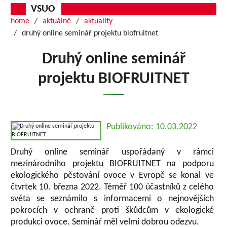
VSUO
home
aktuálně
aktuality
druhý online seminář projektu biofruitnet
Druhý online seminář
projektu BIOFRUITNET
Publikováno: 10.03.2022
Druhý online seminář uspořádaný v rámci
mezinárodního projektu BIOFRUITNET na podporu
ekologického pěstování ovoce v Evropě se konal ve
čtvrtek 10. března 2022. Téměř 100 účastníků z celého
světa se seznámilo s informacemi o nejnovějších
pokrocích v ochraně proti škůdcům v ekologické
produkci ovoce. Seminář měl velmi dobrou odezvu.