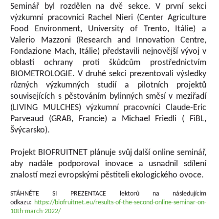
Seminář byl rozdělen na dvě sekce. V první sekci
výzkumní pracovníci Rachel Nieri (Center Agriculture
Food Environment, University of Trento, Itálie) a
Valerio Mazzoni (Research and Innovation Centre,
Fondazione Mach, Itálie) představili nejnovější vývoj v
oblasti ochrany proti škůdcům prostřednictvím
BIOMETROLOGIE. V druhé sekci prezentovali výsledky
různých výzkumných studií a pilotních projektů
souvisejících s pěstováním bylinných směsí v meziřadí
(LIVING MULCHES) výzkumní pracovníci Claude-Eric
Parveaud (GRAB, Francie) a Michael Friedli ( FiBL,
Švýcarsko).
Projekt BIOFRUITNET plánuje svůj další online seminář,
aby nadále podporoval inovace a usnadnil sdílení
znalostí mezi evropskými pěstiteli ekologického ovoce.
STÁHNĚTE SI PREZENTACE lektorů na následujícím
odkazu:
https://biofruitnet.eu/results-of-the-second-online-seminar-on-
10th-march-2022/