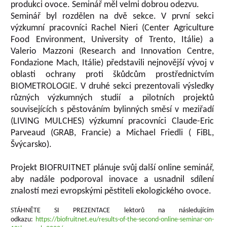
produkci ovoce. Seminář měl velmi dobrou odezvu.
Seminář byl rozdělen na dvě sekce. V první sekci
výzkumní pracovníci Rachel Nieri (Center Agriculture
Food Environment, University of Trento, Itálie) a
Valerio Mazzoni (Research and Innovation Centre,
Fondazione Mach, Itálie) představili nejnovější vývoj v
oblasti ochrany proti škůdcům prostřednictvím
BIOMETROLOGIE. V druhé sekci prezentovali výsledky
různých výzkumných studií a pilotních projektů
souvisejících s pěstováním bylinných směsí v meziřadí
(LIVING MULCHES) výzkumní pracovníci Claude-Eric
Parveaud (GRAB, Francie) a Michael Friedli ( FiBL,
Švýcarsko).
Projekt BIOFRUITNET plánuje svůj další online seminář,
aby nadále podporoval inovace a usnadnil sdílení
znalostí mezi evropskými pěstiteli ekologického ovoce.
STÁHNĚTE SI PREZENTACE lektorů na následujícím
odkazu:
https://biofruitnet.eu/results-of-the-second-online-seminar-on-