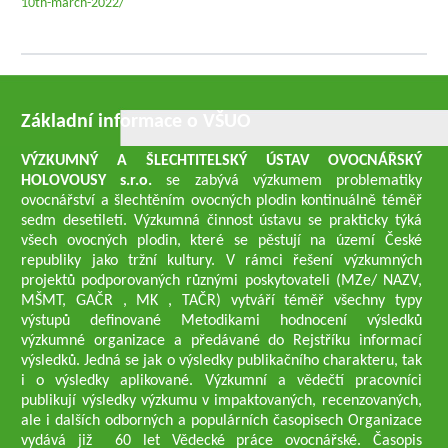
10th-march-2022/
Základní informace o VŠUO
VÝZKUMNÝ A ŠLECHTITELSKÝ ÚSTAV OVOCNÁŘSKÝ
HOLOVOUSY s.r.o.
se zabývá výzkumem problematiky
ovocnářství a šlechtěním ovocných plodin kontinuálně téměř
sedm desetiletí. Výzkumná činnost ústavu se prakticky týká
všech ovocných plodin, které se pěstují na území České
republiky jako tržní kultury. V rámci řešení výzkumných
projektů podporovaných různými poskytovateli (MZe/ NAZV,
MŠMT, GAČR , MK , TAČR) vytváří téměř všechny typy
výstupů definované Metodikami hodnocení výsledků
výzkumné organizace a předávané do Rejstříku informací
výsledků. Jedná se jak o výsledky publikačního charakteru, tak
i o výsledky aplikované. Výzkumní a vědečtí pracovníci
publikují výsledky výzkumu v impaktovaných, recenzovaných,
ale i dalších odborných a populárních časopisech Organizace
vydává již 60 let Vědecké práce ovocnářské. Časopis