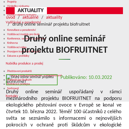
Projekty
Výsledky výzkumu
AKTUALITY
Přístrojové vybavení laboratoří
Služby v oblasti výzkumu
úvod
aktuálně
aktuality
Vzdělávání a poradenství
druhý online seminář projektu biofruitnet
Konzultace a poradenství
Vzdělávací moduly pro školy
Druhý online seminář
Konference, semináře a polní dny
Knihovna
Vzdělávací videa
projektu BIOFRUITNET
Pronájem konferenčního sálu
Exkurze a prohlídky
Nabídka produkce a prodej
Představení produktů
Stromky a keře prostokořenné i kontejnerované
Publikováno: 10.03.2022
Materiál pro školkaře
Podniková prodejna
Sortiment
Druhý online seminář uspořádaný v rámci
Kontakty
mezinárodního projektu BIOFRUITNET na podporu
ekologického pěstování ovoce v Evropě se konal ve
čtvrtek 10. března 2022. Téměř 100 účastníků z celého
světa se seznámilo s informacemi o nejnovějších
pokrocích v ochraně proti škůdcům v ekologické