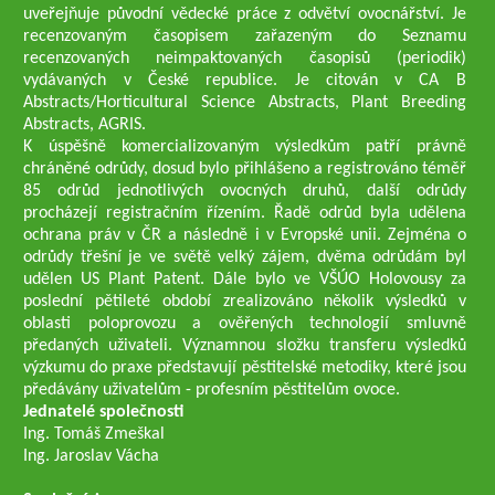
uveřejňuje původní vědecké práce z odvětví ovocnářství. Je
recenzovaným časopisem zařazeným do Seznamu
recenzovaných neimpaktovaných časopisů (periodik)
vydávaných v České republice. Je citován v CA B
Abstracts/Horticultural Science Abstracts, Plant Breeding
Abstracts, AGRIS.
K úspěšně komercializovaným výsledkům patří právně
chráněné odrůdy, dosud bylo přihlášeno a registrováno téměř
85 odrůd jednotlivých ovocných druhů, další odrůdy
procházejí registračním řízením. Řadě odrůd byla udělena
ochrana práv v ČR a následně i v Evropské unii. Zejména o
odrůdy třešní je ve světě velký zájem, dvěma odrůdám byl
udělen US Plant Patent. Dále bylo ve VŠÚO Holovousy za
poslední pětileté období zrealizováno několik výsledků v
oblasti poloprovozu a ověřených technologií smluvně
předaných uživateli. Významnou složku transferu výsledků
výzkumu do praxe představují pěstitelské metodiky, které jsou
předávány uživatelům - profesním pěstitelům ovoce.
Jednatelé společnosti
Ing. Tomáš Zmeškal
Ing. Jaroslav Vácha