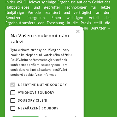
in der VŠÚO Holovousy einige Ergebnisse auf dem Gebiet des
Halbbetriebes und geprüfter Technologien für letzte
fünfjährige Periode realisiert und verträglich an den
Benutzer übergeben. Einen wichtigen Anteil des
Ergebnistransfers der Forschung in die Praxis stellt die
Züchtungsmethodik dar, die an professionelle Benutzer –
×
professionelle Obstzüchter übergeben wird.
Na Vašem soukromí nám
Geschäftsführer der Gesellschaft
záleží
Dipl.-Ing. Tomáš Zmeškal
Dipl.-Ing. Jaroslav Vácha
Tyto webové stránky používají soubory
cookie ke zlepšení uživatelského zážitku.
Používáním našich webových stránek
Gesellschafter
souhlasíte se všemi soubory cookie v
Dipl.-Ing. Jan Blažek, CS c.
souladu s našimi zásadami používání
Dipl.-Ing. Josef Kosina, CS c.
souborů cookie.
Více informací
Dipl.-Ing. Václav Ludvík
Dipl.-Ing. František Paprštein, CS
NEZBYTNĚ NUTNÉ SOUBORY
Jaroslav Muška
Dipl.-Ing. Radoslav Potůček
VÝKONOVÉ SOUBORY
SEMPRA PRAHA a.s. (AG)
SOUBORY CÍLENÍ
Aufsichtsrat der Gesellschaft
NEZAŘAZENÉ SOUBORY
Dipl.-Ing. Josef Kosina