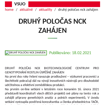
VSUO
home
aktuálně
aktuality
druhý poločas nck zahájen
DRUHÝ POLOČAS NCK
ZAHÁJEN
Publikováno: 18.02.2021
DRUHÝ POLOČAS NCK BIOTECHNOLOGICKÉ CENTRUM PRO
GENOTYPOVÁNÍ ROSTLIN ÚSPĚŠNĚ ZAHÁJEN
Na první dva roky řešení navazuje prodloužení – výzkumní pracovníci a
šlechtitelé pokračují dál na vývoji inovativních nástrojů pro dlouhodobě
udržitelnou a efektivní zemědělskou produkci.
Na prvním on-line setkání v letošním roce konaném 16. února 2021
představili koordinátoři všech dílčích projektů své plány na tento rok a
zahájili přípravy genetických analýz a polních experimentů, V úvodu
setkání vystoupila pověřená konzultantka a členka předsednictva TAČR,