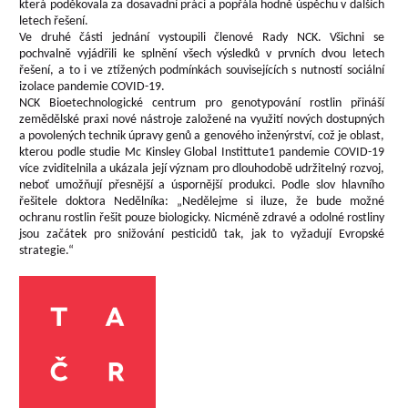
která poděkovala za dosavadní práci a popřála hodně úspěchu v dalších
letech řešení.
Ve druhé části jednání vystoupili členové Rady NCK. Všichni se
pochvalně vyjádřili ke splnění všech výsledků v prvních dvou letech
řešení, a to i ve ztížených podmínkách souvisejících s nutností sociální
izolace pandemie COVID-19.
NCK Bioetechnologické centrum pro genotypování rostlin přináší
zemědělské praxi nové nástroje založené na využití nových dostupných
a povolených technik úpravy genů a genového inženýrství, což je oblast,
kterou podle studie Mc Kinsley Global Instittute1 pandemie COVID-19
více zviditelnila a ukázala její význam pro dlouhodobě udržitelný rozvoj,
neboť umožňují přesnější a úspornější produkci. Podle slov hlavního
řešitele doktora Nedělníka: „Nedělejme si iluze, že bude možné
ochranu rostlin řešit pouze biologicky. Nicméně zdravé a odolné rostliny
jsou začátek pro snižování pesticidů tak, jak to vyžadují Evropské
strategie.“