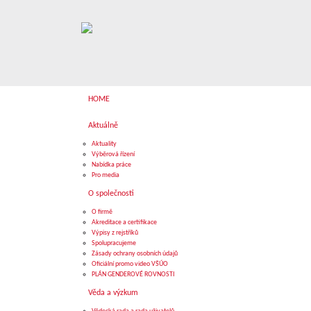
HOME
Aktuálně
Aktuality
Výběrová řízení
Nabídka práce
Pro media
O společnosti
O firmě
Akreditace a certifikace
Výpisy z rejstříků
Spolupracujeme
Zásady ochrany osobních údajů
Oficiální promo video VŠÚO
PLÁN GENDEROVÉ ROVNOSTI
Věda a výzkum