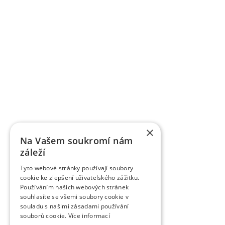
Výzkumní a vědečtí pracovníci publikují výsledky v
dalších odborných a populárních časopisech Or
ovocnářské. Časopis uveřejňuje původní vědecké p
časopisem zařazeným do Seznamu recenzovaný
vydávaných v České republice. Je citován v CA B Abs
Breeding Abstracts, AGRIS.
K úspěšně komercializovaným výsledkům patří práv
registrováno téměř 85 odrůd jednotlivých ovocných
řízením. Řadě odrůd byla udělena ochrana práv v
odrůdy třešní je ve světě velký zájem, dvěma odrů
VŠÚO Holovousy za poslední pětileté období zrealiz
a ověřených technologií smluvně předaných uživ
výzkumu do praxe představují pěstitelské metodiky,
×
pěstitelům ovoce.
Na Vašem soukromí nám
záleží
Tyto webové stránky používají soubory
cookie ke zlepšení uživatelského zážitku.
Používáním našich webových stránek
souhlasíte se všemi soubory cookie v
souladu s našimi zásadami používání
souborů cookie.
Více informací