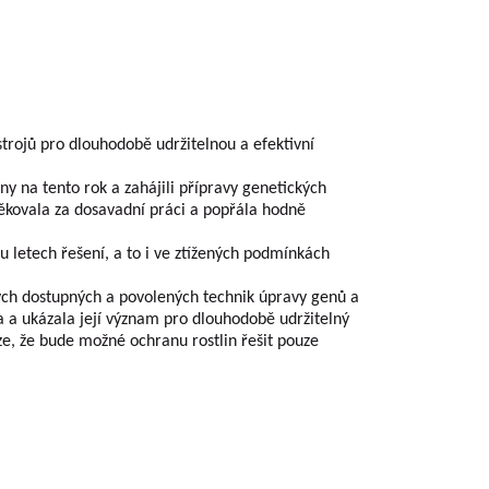
strojů pro dlouhodobě udržitelnou a efektivní
ny na tento rok a zahájili přípravy genetických
ěkovala za dosavadní práci a popřála hodně
u letech řešení, a to i ve ztížených podmínkách
vých dostupných a povolených technik úpravy genů a
la a ukázala její význam pro dlouhodobě udržitelný
uze, že bude možné ochranu rostlin řešit pouze