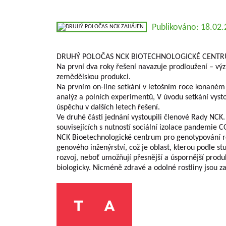
Publikováno: 18.02
DRUHÝ POLOČAS NCK BIOTECHNOLOGICKÉ CENTR
Na první dva roky řešení navazuje prodloužení – výzk
zemědělskou produkci.
Na prvním on-line setkání v letošním roce konaném 1
analýz a polních experimentů, V úvodu setkání vyst
úspěchu v dalších letech řešení.
Ve druhé části jednání vystoupili členové Rady NCK. 
souvisejících s nutností sociální izolace pandemie 
NCK Bioetechnologické centrum pro genotypování ros
genového inženýrství, což je oblast, kterou podle s
rozvoj, neboť umožňují přesnější a úspornější produ
biologicky. Nicméně zdravé a odolné rostliny jsou zač