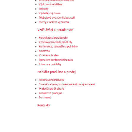
Vědecká rada a rada uživatelů
Výzkumná oddělení
Projekty
Výsledky výzkumu
Přístrojové vybavení laboratoří
Služby v oblasti výzkumu
Vzdělávání a poradenství
Konzultace a poradenství
Vzdělávací moduly pro školy
Konference, semináře a polní dny
Knihovna
Vzdělávací videa
Pronájem konferenčního sálu
Exkurze a prohlídky
Nabídka produkce a prodej
Představení produktů
Stromky a keře prostokořenné i kontejnerované
Materiál pro školkaře
Podniková prodejna
Sortiment
Kontakty