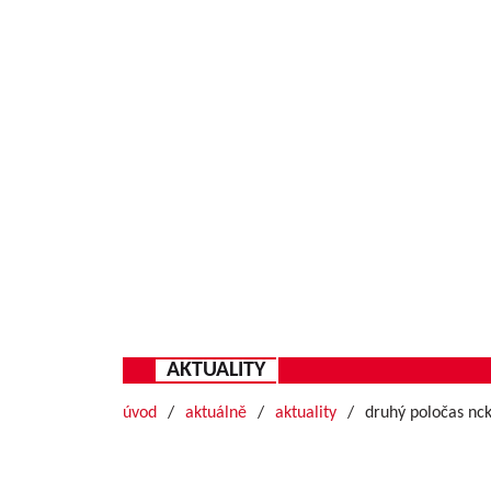
AKTUALITY
úvod
aktuálně
aktuality
druhý poločas nc