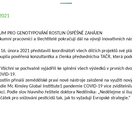
.2021
UM PRO GENOTYPOVÁNÍ ROSTLIN ÚSPĚŠNĚ ZAHÁJEN
umní pracovníci a šlechtitelé pokračují dál na vývoji inovativních ná
6. února 2021 představili koordinátoři všech dílčích projektů své plá
oupila pověřená konzultantka a členka předsednictva TAČR, která pod
Všichni se pochvalně vyjádřili ke splnění všech výsledků v prvních dvo
COVID-19.
tlin přináší zemědělské praxi nové nástroje založené na využití no
tudie Mc Kinsley Global Instittute1 pandemie COVID-19 více zviditelni
kci. Podle slov hlavního řešitele doktora Nedělníka: „Nedělejme si il
átek pro snižování pesticidů tak, jak to vyžadují Evropské strategie.“