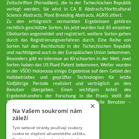
Zeitschriften (Periodiken), die in der Tschechischen Republik
verlegt werden. Sie wird in CA B Abstracts/Horticultural
Science Abstracts, Plant Breeding Abstracts, AGRIS zitiert.
Zu den erfolgreich vermarkten Ergebnissen gehören
rechtlich geschützte Sorten, bis jetzt wurden fast 85 einzelner
Obstsorten angemeldet und registriert, weitere Sorten gehen
durch das Registrierungsverfahren durch. Eine Reihe von
Sorten hat den Rechtschutz in der Tschechischen Republik
und nachfolgend auch in der Europäischen Union bekommen.
Besonders gibt es Interesse an Kirschsorten in der Welt, zwei
Sorten haben das US Plant Patent bekommen. Weiter wurden
in der VŠÚO Holovousy einige Ergebnisse auf dem Gebiet des
Halbbetriebes und geprüfter Technologien für letzte
fünfjährige Periode realisiert und verträglich an den
Benutzer übergeben. Einen wichtigen Anteil des
Ergebnistransfers der Forschung in die Praxis stellt die
Züchtungsmethodik dar, die an professionelle Benutzer –
×
professionelle Obstzüchter übergeben wird.
Na Vašem soukromí nám
Geschäftsführer der Gesellschaft
záleží
Dipl.-Ing. Tomáš Zmeškal
Dipl.-Ing. Jaroslav Vácha
Tyto webové stránky používají soubory
cookie ke zlepšení uživatelského zážitku.