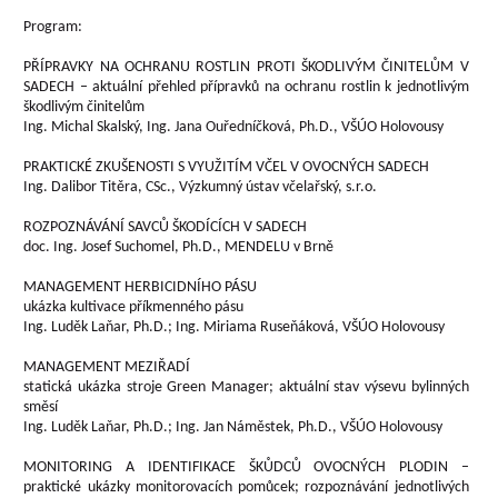
Program:
PŘÍPRAVKY NA OCHRANU ROSTLIN PROTI ŠKODLIVÝM ČINITELŮM V
SADECH – aktuální přehled přípravků na ochranu rostlin k jednotlivým
škodlivým činitelům
Ing. Michal Skalský, Ing. Jana Ouředníčková, Ph.D., VŠÚO Holovousy
PRAKTICKÉ ZKUŠENOSTI S VYUŽITÍM VČEL V OVOCNÝCH SADECH
Ing. Dalibor Titěra, CSc., Výzkumný ústav včelařský, s.r.o.
ROZPOZNÁVÁNÍ SAVCŮ ŠKODÍCÍCH V SADECH
doc. Ing. Josef Suchomel, Ph.D., MENDELU v Brně
MANAGEMENT HERBICIDNÍHO PÁSU
ukázka kultivace příkmenného pásu
Ing. Luděk Laňar, Ph.D.; Ing. Miriama Ruseňáková, VŠÚO Holovousy
MANAGEMENT MEZIŘADÍ
statická ukázka stroje Green Manager; aktuální stav výsevu bylinných
směsí
Ing. Luděk Laňar, Ph.D.; Ing. Jan Náměstek, Ph.D., VŠÚO Holovousy
MONITORING A IDENTIFIKACE ŠKŮDCŮ OVOCNÝCH PLODIN –
praktické ukázky monitorovacích pomůcek; rozpoznávání jednotlivých