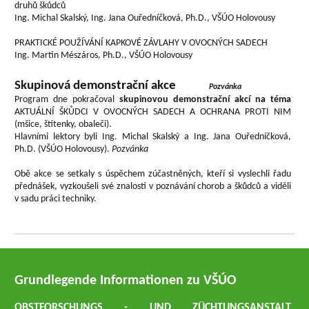
druhů škůdců
Ing. Michal Skalský, Ing. Jana Ouředníčková, Ph.D., VŠÚO Holovousy
PRAKTICKÉ POUŽÍVÁNÍ KAPKOVÉ ZÁVLAHY V OVOCNÝCH SADECH
Ing. Martin Mészáros, Ph.D., VŠÚO Holovousy
Skupinová demonstrační akce
Pozvánka
Program dne pokračoval
skupinovou demonstrační akcí na téma
AKTUÁLNÍ ŠKŮDCI V OVOCNÝCH SADECH A OCHRANA PROTI NIM
(mšice, štítenky, obaleči).
Hlavními lektory byli Ing. Michal Skalský a Ing. Jana Ouředníčková,
Ph.D. (VŠÚO Holovousy).
Pozvánka
Obě akce se setkaly s úspěchem zúčastněných, kteří si vyslechli řadu
přednášek, vyzkoušeli své znalosti v poznávání chorob a škůdců a viděli
v sadu práci techniky.
Grundlegende Informationen zu VŠÚO
OBSTFORSCHUNGS - UND ZÜCHTUNGSANSTALT