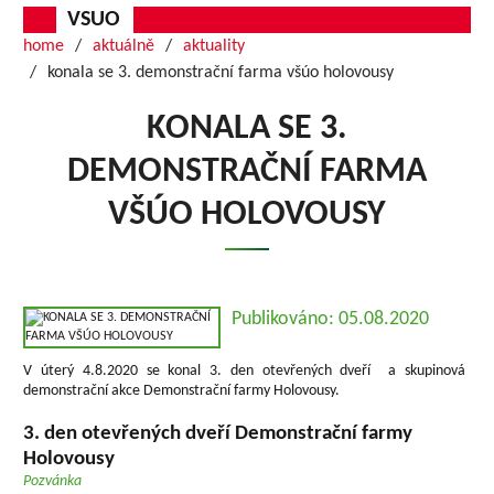
VSUO
home
aktuálně
aktuality
konala se 3. demonstrační farma všúo holovousy
KONALA SE 3.
DEMONSTRAČNÍ FARMA
VŠÚO HOLOVOUSY
Publikováno: 05.08.2020
V úterý 4.8.2020 se konal 3. den otevřených dveří a skupinová
demonstrační akce Demonstrační farmy Holovousy.
3. den otevřených dveří Demonstrační farmy
Holovousy
Pozvánka