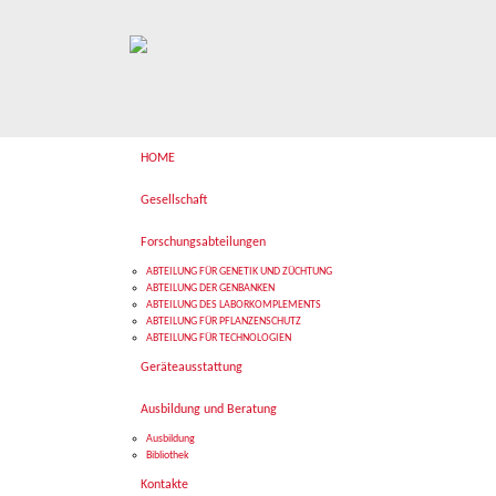
HOME
Gesellschaft
Forschungsabteilungen
ABTEILUNG FÜR GENETIK UND ZÜCHTUNG
ABTEILUNG DER GENBANKEN
ABTEILUNG DES LABORKOMPLEMENTS
ABTEILUNG FÜR PFLANZENSCHUTZ
ABTEILUNG FÜR TECHNOLOGIEN
Geräteausstattung
Ausbildung und Beratung
Ausbildung
Bibliothek
Kontakte