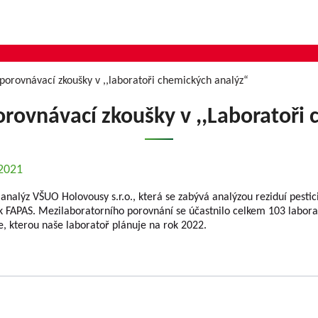
porovnávací zkoušky v ,,laboratoři chemických analýz“
rovnávací zkoušky v ,,Laboratoři
.2021
nalýz VŠUO Holovousy s.r.o., která se zabývá analýzou reziduí pestici
 FAPAS. Mezilaboratorního porovnání se účastnilo celkem 103 laborat
e, kterou naše laboratoř plánuje na rok 2022.