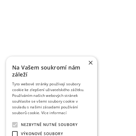
Grundlegende Informationen zu VŠÚO
OBSTFORSCHUNGS - UND ZÜCHTUNGSANSTALT H
mit der Forschung der Obstbauproblematik und Zü
fast sieben Jahrzehnten. Die Forschungstätigkeit be
Gebiet der Tschechischen Republik als Marktkul
der Forschungsprojekte, die von verschiedene
TAČR) unterstützt werden, schafft fas
Ergebnisbewertungsmethodik einer Forschu
×
Informationsregister der Ergebnisse übergeben w
Na Vašem soukromí nám
des Veröffentlichungscharakters als auch um a
záleží
Wissenschaftsmitarbeiter veröffentlichen die Fo
Zeitschriften, aber auch in anderen fachlichen 
Tyto webové stránky používají soubory
verlegt die Organisation die Zeitschrift Věd
cookie ke zlepšení uživatelského zážitku.
Obstbauarbeiten). Die Zeitschrift veröffentlicht d
Používáním našich webových stránek
dem Gebiet des Obstbaus. Sie ist eine rezensiert
souhlasíte se všemi soubory cookie v
rezensierten Non-Impact-Zeitschriften (Periodiken
souladu s našimi zásadami používání
werden. Sie wird in CA B Abstracts/Horticultural 
souborů cookie.
Více informací
AGRIS zitiert.
Zu den erfolgreich vermarkten Ergebnissen gehö
NEZBYTNĚ NUTNÉ SOUBORY
wurden fast 85 einzelner Obstsorten angemeldet 
VÝKONOVÉ SOUBORY
das Registrierungsverfahren durch. Eine Reih