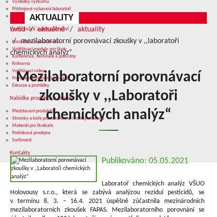
Výsledky výzkumu
Přístrojové vybavení laboratoří
AKTUALITY
Služby v oblasti výzkumu
úvod
aktuálně
aktuality
Vzdělávání a poradenství
mezilaboratorní porovnávací zkoušky v ,,laboratoři
Konzultace a poradenství
Vzdělávací moduly pro školy
chemických analýz“
Konference, semináře a polní dny
Knihovna
Vzdělávací videa
Mezilaboratorní porovnávací
Pronájem konferenčního sálu
Exkurze a prohlídky
zkoušky v ,,Laboratoři
Nabídka produkce a prodej
chemických analýz“
Představení produktů
Stromky a keře prostokořenné i kontejnerované
Materiál pro školkaře
Podniková prodejna
Sortiment
Kontakty
Publikováno: 05.05.2021
Laboratoř chemických analýz VŠUO
Holovousy s.r.o., která se zabývá analýzou reziduí pesticidů, se
v termínu 8. 3. – 16.4. 2021 úspěšně zúčastnila mezinárodních
mezilaboratorních zkoušek FAPAS. Mezilaboratorního porovnání se