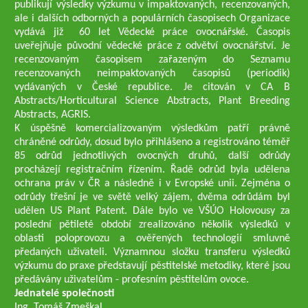
publikují výsledky výzkumu v impaktovaných, recenzovaných,
ale i dalších odborných a populárních časopisech Organizace
vydává již 60 let Vědecké práce ovocnářské. Časopis
uveřejňuje původní vědecké práce z odvětví ovocnářství. Je
recenzovaným časopisem zařazeným do Seznamu
recenzovaných neimpaktovaných časopisů (periodik)
vydávaných v České republice. Je citován v CA B
Abstracts/Horticultural Science Abstracts, Plant Breeding
Abstracts, AGRIS.
K úspěšně komercializovaným výsledkům patří právně
chráněné odrůdy, dosud bylo přihlášeno a registrováno téměř
85 odrůd jednotlivých ovocných druhů, další odrůdy
procházejí registračním řízením. Řadě odrůd byla udělena
ochrana práv v ČR a následně i v Evropské unii. Zejména o
odrůdy třešní je ve světě velký zájem, dvěma odrůdám byl
udělen US Plant Patent. Dále bylo ve VŠÚO Holovousy za
poslední pětileté období zrealizováno několik výsledků v
oblasti poloprovozu a ověřených technologií smluvně
předaných uživateli. Významnou složku transferu výsledků
výzkumu do praxe představují pěstitelské metodiky, které jsou
předávány uživatelům - profesním pěstitelům ovoce.
Jednatelé společnosti
Ing. Tomáš Zmeškal