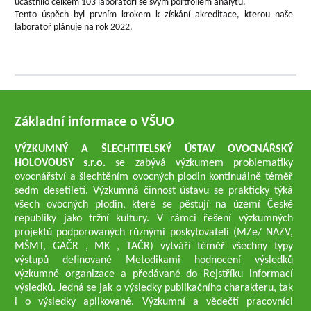
účastnilo celkem 103 laboratoří se svým portfoliem analytů.
Tento úspěch byl prvním krokem k získání akreditace, kterou naše
laboratoř plánuje na rok 2022.
Základní informace o VŠUO
VÝZKUMNÝ A ŠLECHTITELSKÝ ÚSTAV OVOCNÁŘSKÝ
HOLOVOUSY s.r.o.
se zabývá výzkumem problematiky
ovocnářství a šlechtěním ovocných plodin kontinuálně téměř
sedm desetiletí. Výzkumná činnost ústavu se prakticky týká
všech ovocných plodin, které se pěstují na území České
republiky jako tržní kultury. V rámci řešení výzkumných
projektů podporovaných různými poskytovateli (MZe/ NAZV,
MŠMT, GAČR , MK , TAČR) vytváří téměř všechny typy
výstupů definované Metodikami hodnocení výsledků
výzkumné organizace a předávané do Rejstříku informací
výsledků. Jedná se jak o výsledky publikačního charakteru, tak
i o výsledky aplikované. Výzkumní a vědečtí pracovníci