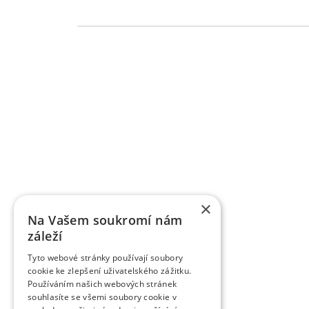
Grundlegende Informationen zu VŠÚO
OBSTFORSCHUNGS - UND ZÜCHTUNGSANSTALT H
mit der Forschung der Obstbauproblematik und Zü
fast sieben Jahrzehnten. Die Forschungstätigkeit be
Gebiet der Tschechischen Republik als Marktkul
der Forschungsprojekte, die von verschiedene
TAČR) unterstützt werden, schafft fas
Ergebnisbewertungsmethodik einer Forschu
×
Informationsregister der Ergebnisse übergeben w
Na Vašem soukromí nám
des Veröffentlichungscharakters als auch um a
záleží
Wissenschaftsmitarbeiter veröffentlichen die Fo
Zeitschriften, aber auch in anderen fachlichen 
Tyto webové stránky používají soubory
verlegt die Organisation die Zeitschrift Věd
cookie ke zlepšení uživatelského zážitku.
Obstbauarbeiten). Die Zeitschrift veröffentlicht d
Používáním našich webových stránek
dem Gebiet des Obstbaus. Sie ist eine rezensiert
souhlasíte se všemi soubory cookie v
rezensierten Non-Impact-Zeitschriften (Periodiken