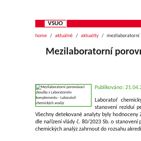
VSUO
home
aktuálně
aktuality
mezilaboratorní
Mezilaboratorní porov
Publikováno: 21.04
Laboratoř chemick
stanovení reziduí p
Všechny detekované analyty byly hodnoceny Z-
dle nařízení vlády č. 80/2023 Sb. o stanoven
chemických analýz zahrnout do rozsahu akredi