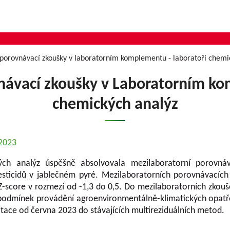
 porovnávací zkoušky v laboratorním komplementu - laboratoři chemi
návací zkoušky v Laboratorním ko
chemických analýz
.2023
ých analýz úspěšně absolvovala mezilaboratorní porovn
esticidů v jablečném pyré. Mezilaboratorních porovnávacích
score v rozmezí od -1,3 do 0,5. Do mezilaboratorních zkoušek
í podmínek provádění agroenvironmentálně-klimatických opatře
tace od června 2023 do stávajících multireziduálních metod.