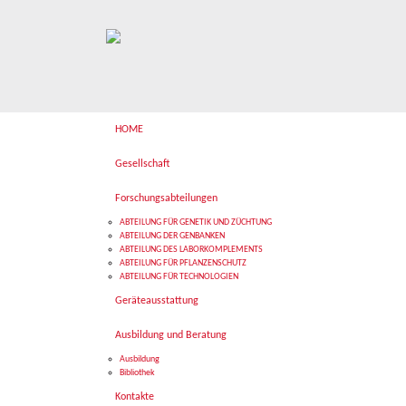
HOME
Gesellschaft
Forschungsabteilungen
ABTEILUNG FÜR GENETIK UND ZÜCHTUNG
ABTEILUNG DER GENBANKEN
ABTEILUNG DES LABORKOMPLEMENTS
ABTEILUNG FÜR PFLANZENSCHUTZ
ABTEILUNG FÜR TECHNOLOGIEN
Geräteausstattung
Ausbildung und Beratung
Ausbildung
Bibliothek
Kontakte