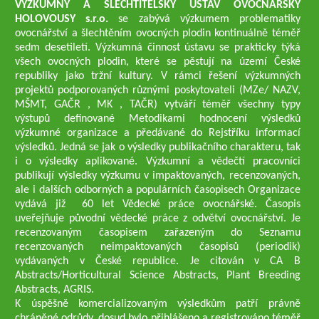
VÝZKUMNÝ A ŠLECHTITELSKÝ ÚSTAV OVOCNÁŘSKÝ
HOLOVOUSY s.r.o.
se zabývá výzkumem problematiky
ovocnářství a šlechtěním ovocných plodin kontinuálně téměř
sedm desetiletí. Výzkumná činnost ústavu se prakticky týká
všech ovocných plodin, které se pěstují na území České
republiky jako tržní kultury. V rámci řešení výzkumných
projektů podporovaných různými poskytovateli (MZe/ NAZV,
MŠMT, GAČR , MK , TAČR) vytváří téměř všechny typy
výstupů definované Metodikami hodnocení výsledků
výzkumné organizace a předávané do Rejstříku informací
výsledků. Jedná se jak o výsledky publikačního charakteru, tak
i o výsledky aplikované. Výzkumní a vědečtí pracovníci
publikují výsledky výzkumu v impaktovaných, recenzovaných,
ale i dalších odborných a populárních časopisech Organizace
vydává již 60 let Vědecké práce ovocnářské. Časopis
uveřejňuje původní vědecké práce z odvětví ovocnářství. Je
recenzovaným časopisem zařazeným do Seznamu
recenzovaných neimpaktovaných časopisů (periodik)
vydávaných v České republice. Je citován v CA B
Abstracts/Horticultural Science Abstracts, Plant Breeding
Abstracts, AGRIS.
K úspěšně komercializovaným výsledkům patří právně
chráněné odrůdy, dosud bylo přihlášeno a registrováno téměř