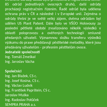
85 odrůd jednotlivých ovocných druhů, další odrůdy
procházejí registračním řízením. Řadě odrůd byla udělena
ochrana práv v ČR a následně i v Evropské unii. Zejména o
odrůdy třešní je ve světě velký zájem, dvěma odrůdám byl
udělen US Plant Patent. Dále bylo ve VŠÚO Holovousy za
poslední pětileté období zrealizováno několik výsledků v
oblasti poloprovozu a ověřených technologií smluvně
předaných uživateli. Významnou složku transferu výsledků
výzkumu do praxe představují pěstitelské metodiky, které jsou
předávány uživatelům - profesním pěstitelům ovoce.
Jednatelé společnosti
Ing. Tomáš Zmeškal
Ing. Jaroslav Vácha
Společníci
Ing. Jan Blažek, CS c.
Ing. Josef Kosina, CS c.
Ing. Václav Ludvík
Ing. František Paprštein, CS c.
Jaroslav Muška
Ing. Radoslav Potůček
SEMPRA PRAHA a.s.