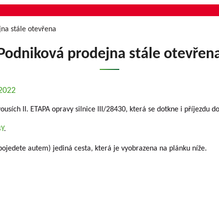
na stále otevřena
Podniková prodejna stále otevřen
.2022
usích II. ETAPA opravy silnice III/28430, která se dotkne i příjezdu d
BY
.
jedete autem) jediná cesta, která je vyobrazena na plánku níže.