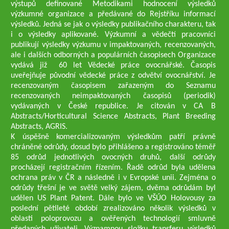
výstupů definované Metodikami hodnocení výsledků
výzkumné organizace a předávané do Rejstříku informací
výsledků. Jedná se jak o výsledky publikačního charakteru, tak
i o výsledky aplikované. Výzkumní a vědečtí pracovníci
publikují výsledky výzkumu v impaktovaných, recenzovaných,
ale i dalších odborných a populárních časopisech Organizace
vydává již 60 let Vědecké práce ovocnářské. Časopis
uveřejňuje původní vědecké práce z odvětví ovocnářství. Je
recenzovaným časopisem zařazeným do Seznamu
recenzovaných neimpaktovaných časopisů (periodik)
vydávaných v České republice. Je citován v CA B
Abstracts/Horticultural Science Abstracts, Plant Breeding
Abstracts, AGRIS.
K úspěšně komercializovaným výsledkům patří právně
chráněné odrůdy, dosud bylo přihlášeno a registrováno téměř
85 odrůd jednotlivých ovocných druhů, další odrůdy
procházejí registračním řízením. Řadě odrůd byla udělena
ochrana práv v ČR a následně i v Evropské unii. Zejména o
odrůdy třešní je ve světě velký zájem, dvěma odrůdám byl
udělen US Plant Patent. Dále bylo ve VŠÚO Holovousy za
poslední pětileté období zrealizováno několik výsledků v
oblasti poloprovozu a ověřených technologií smluvně