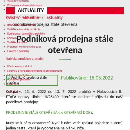
Výsledky výzkumu
Přístrojové vybavení laboratoří
AKTUALITY
Služby v oblasti výzkumu
úvod
aktuálně
aktuality
Vzdělávání a poradenství
podniková prodejna stále otevřena
Konzultace a poradenství
Vzdělávací moduly pro školy
Konference, semináře a polní dny
Podniková prodejna stále
Knihovna
Vzdělávací videa
Pronájem konferenčního sálu
otevřena
Exkurze a prohlídky
Nabídka produkce a prodej
Představení produktů
Stromky a keře prostokořenné i kontejnerované
Materiál pro školkaře
Publikováno: 18.05.2022
Podniková prodejna
Sortiment
Od pátku 13. 6. 2022 do 13. 7. 2022 probíhá v Holovousích II.
Kontakty
ETAPA opravy silnice III/28430, která se dotkne i příjezdu do naší
podnikové prodejny.
PRODEJNA JE STÁLE OTEVŘENA dle OTEVÍRACÍ DOBY
.
Kudy se k nám dostanete? Nyní k nám vede (pokud pojedete autem)
jediná cesta, která je vyobrazena na plánku níže.