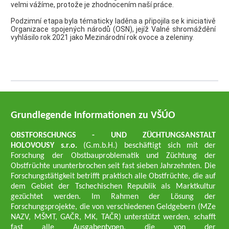
velmi vážíme, protože je zhodnocením naší práce.
Podzimní etapa byla tématicky laděna a připojila se k iniciativě
Organizace spojených národů (OSN), jejíž Valné shromáždění
vyhlásilo rok 2021 jako Mezinárodní rok ovoce a zeleniny.
Grundlegende Informationen zu VŠÚO
OBSTFORSCHUNGS - UND ZÜCHTUNGSANSTALT
HOLOVOUSY s.r.o.
(G.m.b.H.) beschäftigt sich mit der
Forschung der Obstbauproblematik und Züchtung der
Obstfrüchte ununterbrochen seit fast sieben Jahrzehnten. Die
Forschungstätigkeit betrifft praktisch alle Obstfrüchte, die auf
dem Gebiet der Tschechischen Republik als Marktkultur
gezüchtet werden. Im Rahmen der Lösung der
Forschungsprojekte, die von verschiedenen Geldgebern (MZe
NAZV, MŠMT, GAČR, MK, TAČR) unterstützt werden, schafft
fast alle Ausgabentypen, die von der