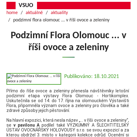
VSUO
home
aktuálně
aktuality
podzimní flora olomouc ... v říši ovoce a zeleniny
Podzimní Flora Olomouc ... v
říši ovoce a zeleniny
Publikováno: 18.10.2021
Přímo do říše ovoce a zeleniny přenesla návštěvníky letošní
podzimní etapa výstavy Flora Olomouc - Hortikomplex.
Uskutečnila se od 14. do 17. října na olomouckém Výstavišti
Flora, připomněla význam ovoce a zeleniny pro člověka a také
zdravé způsoby jejich pěstování.
Na hlavní expozici, která nesla název „… v říši ovoce a zeleniny“,
se
v pavilonu A
podílel také VÝZKUMNÝ A ŠLECHTITELSKÝ
ÚSTAV OVOCNÁŘSKÝ HOLOVOUSY s.r.o. se svou expozicí a za
kterou obdržel 3. místo v kategorii kolekce odrůd. Ocenění si