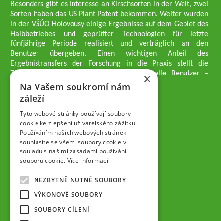
Besonders gibt es Interesse an Kirschsorten in der Welt, zwei
Sorten haben das US Plant Patent bekommen. Weiter wurden
in der VŠÚO Holovousy einige Ergebnisse auf dem Gebiet des
Halbbetriebes und geprüfter Technologien für letzte
fünfjährige Periode realisiert und verträglich an den
Benutzer übergeben. Einen wichtigen Anteil des
Ergebnistransfers der Forschung in die Praxis stellt die
Züchtungsmethodik dar, die an professionelle Benutzer –
×
professionelle Obstzüchter übergeben wird.
Na Vašem soukromí nám
Geschäftsführer der Gesellschaft
záleží
Dipl.-Ing. Tomáš Zmeškal
Dipl.-Ing. Jaroslav Vácha
Tyto webové stránky používají soubory
cookie ke zlepšení uživatelského zážitku.
Používáním našich webových stránek
Gesellschafter
souhlasíte se všemi soubory cookie v
Dipl.-Ing. Jan Blažek, CS c.
souladu s našimi zásadami používání
Dipl.-Ing. Josef Kosina, CS c.
souborů cookie.
Více informací
Dipl.-Ing. Václav Ludvík
Dipl.-Ing. František Paprštein, CS
NEZBYTNĚ NUTNÉ SOUBORY
Jaroslav Muška
Dipl.-Ing. Radoslav Potůček
VÝKONOVÉ SOUBORY
SEMPRA PRAHA a.s. (AG)
SOUBORY CÍLENÍ