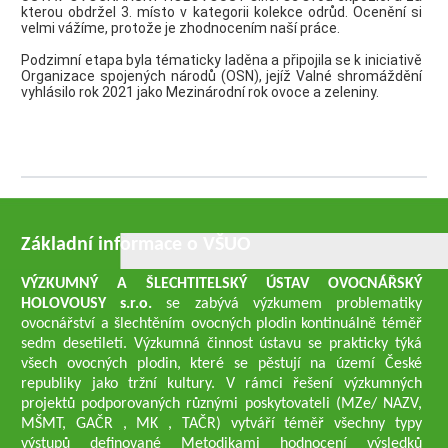
kterou obdržel 3. místo v kategorii kolekce odrůd. Ocenění si
velmi vážíme, protože je zhodnocením naší práce.
Podzimní etapa byla tématicky laděna a připojila se k iniciativě
Organizace spojených národů (OSN), jejíž Valné shromáždění
vyhlásilo rok 2021 jako Mezinárodní rok ovoce a zeleniny.
Základní informace o VŠUO
VÝZKUMNÝ A ŠLECHTITELSKÝ ÚSTAV OVOCNÁŘSKÝ
HOLOVOUSY s.r.o.
se zabývá výzkumem problematiky
ovocnářství a šlechtěním ovocných plodin kontinuálně téměř
sedm desetiletí. Výzkumná činnost ústavu se prakticky týká
všech ovocných plodin, které se pěstují na území České
republiky jako tržní kultury. V rámci řešení výzkumných
projektů podporovaných různými poskytovateli (MZe/ NAZV,
MŠMT, GAČR , MK , TAČR) vytváří téměř všechny typy
výstupů definované Metodikami hodnocení výsledků