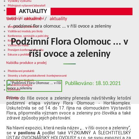
Výsledky výzkumu
Přístrojové vybavení laboratoří
AKTUALITY
Služby v oblasti výzkumu
úvod
aktuálně
aktuality
Vzdělávání a poradenství
podzimní flora olomouc ... v říši ovoce a zeleniny
Konzultace a poradenství
Vzdělávací moduly pro školy
Konference, semináře a polní dny
Podzimní Flora Olomouc ... v
Knihovna
Vzdělávací videa
Pronájem konferenčního sálu
říši ovoce a zeleniny
Exkurze a prohlídky
Nabídka produkce a prodej
Představení produktů
Stromky a keře prostokořenné i kontejnerované
Materiál pro školkaře
Publikováno: 18.10.2021
Podniková prodejna
Sortiment
Přímo do říše ovoce a zeleniny přenesla návštěvníky letošní
Kontakty
podzimní etapa výstavy Flora Olomouc - Hortikomplex.
Uskutečnila se od 14. do 17. října na olomouckém Výstavišti
Flora, připomněla význam ovoce a zeleniny pro člověka a také
zdravé způsoby jejich pěstování.
Na hlavní expozici, která nesla název „… v říši ovoce a zeleniny“,
se
v pavilonu A
podílel také VÝZKUMNÝ A ŠLECHTITELSKÝ
ÚSTAV OVOCNÁŘSKÝ HOLOVOUSY s.r.o. se svou expozicí a za