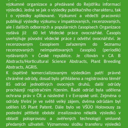
výzkumné organizace a předávané do Rejstříku informací
výsledků. Jedná se jak o výsledky publikačního charakteru, tak
i o výsledky aplikované. Výzkumní a vědečtí pracovníci
publikují výsledky výzkumu v impaktovaných, recenzovaných,
ale i dalších odborných a populárních časopisech Organizace
vydává již 60 let Vědecké práce ovocnářské. Časopis
uveřejňuje původní vědecké práce z odvětví ovocnářství. Je
recenzovaným časopisem zařazeným do Seznamu
recenzovaných neimpaktovaných časopisů (periodik)
vydávaných v České republice. Je citován v CA B
Abstracts/Horticultural Science Abstracts, Plant Breeding
Abstracts, AGRIS.
K úspěšně komercializovaným výsledkům patří právně
chráněné odrůdy, dosud bylo přihlášeno a registrováno téměř
85 odrůd jednotlivých ovocných druhů, další odrůdy
procházejí registračním řízením. Řadě odrůd byla udělena
ochrana práv v ČR a následně i v Evropské unii. Zejména o
odrůdy třešní je ve světě velký zájem, dvěma odrůdám byl
udělen US Plant Patent. Dále bylo ve VŠÚO Holovousy za
poslední pětileté období zrealizováno několik výsledků v
oblasti poloprovozu a ověřených technologií smluvně
předaných uživateli. Významnou složku transferu výsledků