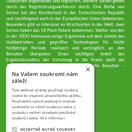
Obstsorten angemeldet und registriert, weitere Sorten gehen
durch das Registrierungsverfahren durch. Eine Reihe von
Sorten hat den Rechtschutz in der Tschechischen Republik
und nachfolgend auch in der Europäischen Union bekommen.
Besonders gibt es Interesse an Kirschsorten in der Welt, zwei
Sorten haben das US Plant Patent bekommen. Weiter wurden
in der VŠÚO Holovousy einige Ergebnisse auf dem Gebiet des
Halbbetriebes und geprüfter Technologien für letzte
fünfjährige Periode realisiert und verträglich an den
Benutzer übergeben. Einen wichtigen Anteil des
Ergebnistransfers der Forschung in die Praxis stellt die
Züchtungsmethodik dar, die an professionelle Benutzer –
×
professionelle Obstzüchter übergeben wird.
Na Vašem soukromí nám
Geschäftsführer der Gesellschaft
záleží
Dipl.-Ing. Tomáš Zmeškal
Dipl.-Ing. Jaroslav Vácha
Tyto webové stránky používají soubory
cookie ke zlepšení uživatelského zážitku.
Používáním našich webových stránek
Gesellschafter
souhlasíte se všemi soubory cookie v
Dipl.-Ing. Jan Blažek, CS c.
souladu s našimi zásadami používání
Dipl.-Ing. Josef Kosina, CS c.
souborů cookie.
Více informací
Dipl.-Ing. Václav Ludvík
Dipl.-Ing. František Paprštein, CS
NEZBYTNĚ NUTNÉ SOUBORY
Jaroslav Muška