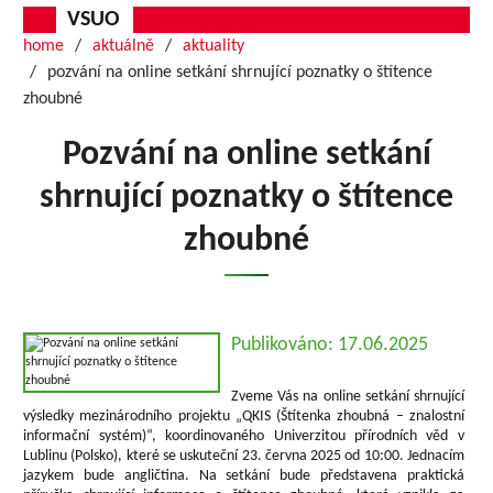
VSUO
home
aktuálně
aktuality
pozvání na online setkání shrnující poznatky o štítence
zhoubné
Pozvání na online setkání
shrnující poznatky o štítence
zhoubné
Publikováno: 17.06.2025
Zveme Vás na online setkání shrnující
výsledky mezinárodního projektu „QKIS (Štítenka zhoubná – znalostní
informační systém)“, koordinovaného Univerzitou přírodních věd v
Lublinu (Polsko), které se uskuteční 23. června 2025 od 10:00. Jednacím
jazykem bude angličtina. Na setkání bude představena praktická