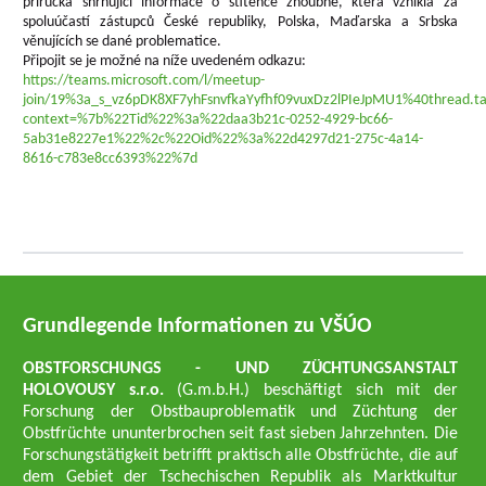
příručka shrnující informace o štítence zhoubné, která vznikla za
spoluúčastí zástupců České republiky, Polska, Maďarska a Srbska
věnujících se dané problematice.
Připojit se je možné na níže uvedeném odkazu:
https://teams.microsoft.com/l/meetup-
join/19%3a_s_vz6pDK8XF7yhFsnvfkaYyfhf09vuxDz2lPIeJpMU1%40thread.t
context=%7b%22Tid%22%3a%22daa3b21c-0252-4929-bc66-
5ab31e8227e1%22%2c%22Oid%22%3a%22d4297d21-275c-4a14-
8616-c783e8cc6393%22%7d
Grundlegende Informationen zu VŠÚO
OBSTFORSCHUNGS - UND ZÜCHTUNGSANSTALT
HOLOVOUSY s.r.o.
(G.m.b.H.) beschäftigt sich mit der
Forschung der Obstbauproblematik und Züchtung der
Obstfrüchte ununterbrochen seit fast sieben Jahrzehnten. Die
Forschungstätigkeit betrifft praktisch alle Obstfrüchte, die auf
dem Gebiet der Tschechischen Republik als Marktkultur