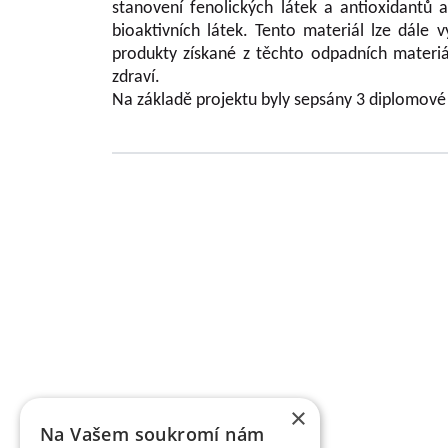
stanovení fenolických látek a antioxidantů 
bioaktivních látek. Tento materiál lze dále 
produkty získané z těchto odpadních materiál
zdraví.
Na základě projektu byly sepsány 3 diplomové 
Grundlegende Informationen zu VŠÚO
OBSTFORSCHUNGS - UND ZÜCHTUNGSANSTALT H
mit der Forschung der Obstbauproblematik und Zü
fast sieben Jahrzehnten. Die Forschungstätigkeit be
Gebiet der Tschechischen Republik als Marktkul
der Forschungsprojekte, die von verschiedene
TAČR) unterstützt werden, schafft fas
Ergebnisbewertungsmethodik einer Forschu
×
Informationsregister der Ergebnisse übergeben w
Na Vašem soukromí nám
des Veröffentlichungscharakters als auch um a