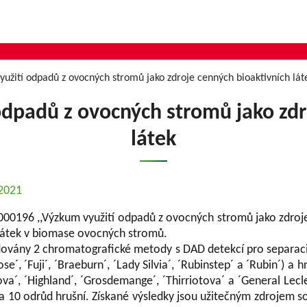
yužití odpadů z ovocných stromů jako zdroje cenných bioaktivních lát
odpadů z ovocných stromů jako zdr
látek
.2021
000196 ,,Výzkum využití odpadů z ovocných stromů jako zdroje
látek v biomase ovocných stromů.
idovány 2 chromatografické metody s DAD detekcí pro separaci 
se´, ´Fuji´, ´Braeburn´, ´Lady Silvia´, ´Rubinstep´ a ´Rubin´) a
va´, ´Highland´, ´Grosdemange´, ´Thirriotova´ a ´General Lecl
í a 10 odrůd hrušní. Získané výsledky jsou užitečným zdrojem