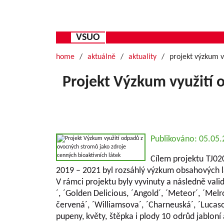
VSUO
home
aktuálně
aktuality
projekt výzkum v
Projekt Výzkum využití 
Publikováno: 05.05
Cílem projektu TJ02
2019 – 2021 byl rozsáhlý výzkum obsahových 
V rámci projektu byly vyvinuty a následně val
´, ´Golden Delicious, ´Angold´, ´Meteor´, ´Melro
červená´, ´Williamsova´, ´Charneuská´, ´Lucaso
pupeny, květy, štěpka i plody 10 odrůd jablon