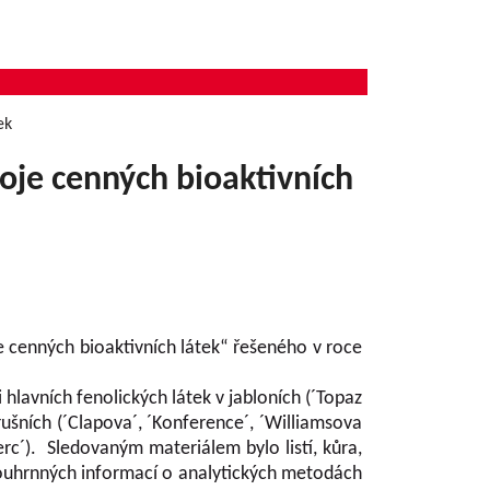
ek
oje cenných bioaktivních
 cenných bioaktivních látek“ řešeného v roce
hlavních fenolických látek v jabloních (´Topaz
 hrušních (´Clapova´, ´Konference´, ´Williamsova
erc´). Sledovaným materiálem bylo listí, kůra,
 souhrnných informací o analytických metodách