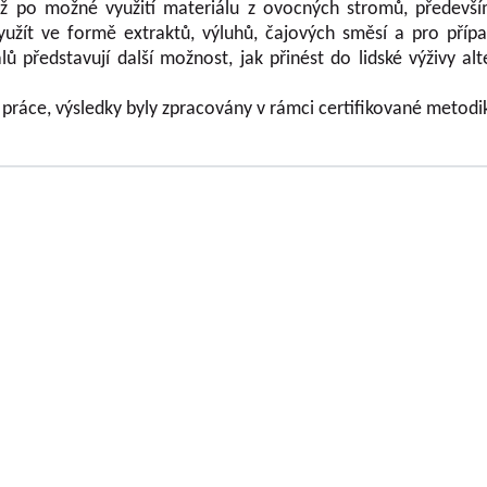
až po možné využití materiálu z ovocných stromů, předevší
využít ve formě extraktů, výluhů, čajových směsí a pro příp
ů představují další možnost, jak přinést do lidské výživy al
práce, výsledky byly zpracovány v rámci certifikované metodi
OLOVOUSY s.r.o.
(G.m.b.H.) beschäftigt sich
Geschäftsführer
chtung der Obstfrüchte ununterbrochen seit
Gesellschaft
trifft praktisch alle Obstfrüchte, die auf dem
Dipl.-Ing. Tomáš Zm
tur gezüchtet werden. Im Rahmen der Lösung
Dipl.-Ing. Jaroslav V
n Geldgebern (MZe NAZV, MŠMT, GAČR, MK,
t alle Ausgabentypen, die von der
Gesellschafter
ngsorganisation definiert und in den
Dipl.-Ing. Jan Blaže
erden. Es handelt sich sowohl um Ergebnisse
c.
nwendbare Ergebnisse. Die Forschungs- und
Dipl.-Ing. Josef Kosi