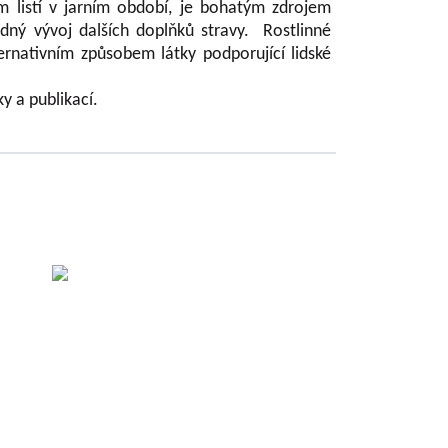
m listí v jarním období, je bohatým zdrojem
adný vývoj dalších doplňků stravy. Rostlinné
ternativním způsobem látky podporující lidské
ky a publikací.
 der
eškal
ácha
k, CS
na, CS