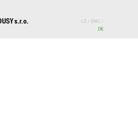
CZ
/
ENG
/
DE