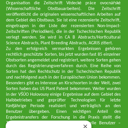
Organisation die Zeitschrift Vědecké práce ovocnářské
(Wissenschaftliche Obstbauarbeiten). Die Zeitschrift
veröffentlicht die originalen wissenschaftlichen Arbeiten auf
dem Gebiet des Obstbaus. Sie ist eine rezensierte Zeitschrift,
eingetragen in der Liste der rezensierten Non-Impact-
Zeitschriften (Periodiken), die in der Tschechischen Republik
verlegt werden. Sie wird in CA B Abstracts/Horticultural
Science Abstracts, Plant Breeding Abstracts, AGRIS zitiert.
Zu den erfolgreich vermarkten Ergebnissen gehören
rechtlich geschützte Sorten, bis jetzt wurden fast 85 einzelner
Obstsorten angemeldet und registriert, weitere Sorten gehen
durch das Registrierungsverfahren durch. Eine Reihe von
Sorten hat den Rechtschutz in der Tschechischen Republik
und nachfolgend auch in der Europäischen Union bekommen.
Besonders gibt es Interesse an Kirschsorten in der Welt, zwei
Sorten haben das US Plant Patent bekommen. Weiter wurden
in der VŠÚO Holovousy einige Ergebnisse auf dem Gebiet des
Halbbetriebes und geprüfter Technologien für letzte
fünfjährige Periode realisiert und verträglich an den
Benutzer übergeben. Einen wichtigen Anteil des
Ergebnistransfers der Forschung in die Praxis stellt die
Züchtungsmethodik dar, die an professionelle Benutzer –
×