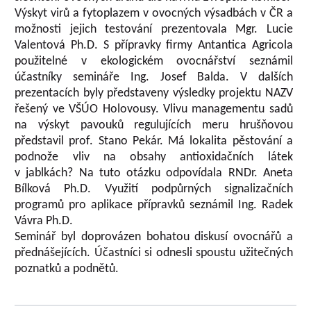
Výskyt virů a fytoplazem v ovocných výsadbách v ČR a
možnosti jejich testování prezentovala Mgr. Lucie
Valentová Ph.D. S přípravky firmy Antantica Agricola
použitelné v ekologickém ovocnářství seznámil
účastníky semináře Ing. Josef Balda. V dalších
prezentacích byly představeny výsledky projektu NAZV
řešený ve VŠÚO Holovousy. Vlivu managementu sadů
na výskyt pavouků regulujících meru hrušňovou
představil prof. Stano Pekár. Má lokalita pěstování a
podnože vliv na obsahy antioxidačních látek
v jablkách? Na tuto otázku odpovídala RNDr. Aneta
Bílková Ph.D. Využití podpůrných signalizačních
programů pro aplikace přípravků seznámil Ing. Radek
Vávra Ph.D.
Seminář byl doprovázen bohatou diskusí ovocnářů a
přednášejících. Účastníci si odnesli spoustu užitečných
poznatků a podnětů.