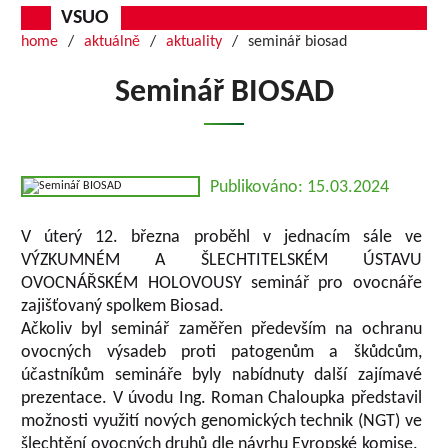
VSUO
home
aktuálně
aktuality
seminář biosad
Seminář BIOSAD
Publikováno: 15.03.2024
V úterý 12. března proběhl v jednacím sále ve
VÝZKUMNÉM A ŠLECHTITELSKÉM ÚSTAVU
OVOCNÁŘSKÉM HOLOVOUSY seminář pro ovocnáře
zajišťovaný spolkem Biosad.
Ačkoliv byl seminář zaměřen především na ochranu
ovocných výsadeb proti patogenům a škůdcům,
účastníkům semináře byly nabídnuty další zajímavé
prezentace. V úvodu Ing. Roman Chaloupka představil
možnosti využití nových genomických technik (NGT) ve
šlechtění ovocných druhů dle návrhu Evropské komise.