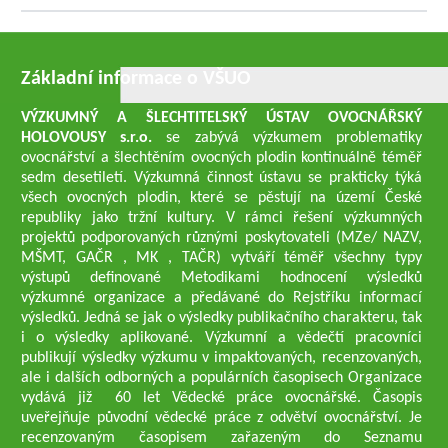
Základní informace o VŠUO
VÝZKUMNÝ A ŠLECHTITELSKÝ ÚSTAV OVOCNÁŘSKÝ
HOLOVOUSY s.r.o.
se zabývá výzkumem problematiky
ovocnářství a šlechtěním ovocných plodin kontinuálně téměř
sedm desetiletí. Výzkumná činnost ústavu se prakticky týká
všech ovocných plodin, které se pěstují na území České
republiky jako tržní kultury. V rámci řešení výzkumných
projektů podporovaných různými poskytovateli (MZe/ NAZV,
MŠMT, GAČR , MK , TAČR) vytváří téměř všechny typy
výstupů definované Metodikami hodnocení výsledků
výzkumné organizace a předávané do Rejstříku informací
výsledků. Jedná se jak o výsledky publikačního charakteru, tak
i o výsledky aplikované. Výzkumní a vědečtí pracovníci
publikují výsledky výzkumu v impaktovaných, recenzovaných,
ale i dalších odborných a populárních časopisech Organizace
vydává již 60 let Vědecké práce ovocnářské. Časopis
uveřejňuje původní vědecké práce z odvětví ovocnářství. Je
recenzovaným časopisem zařazeným do Seznamu