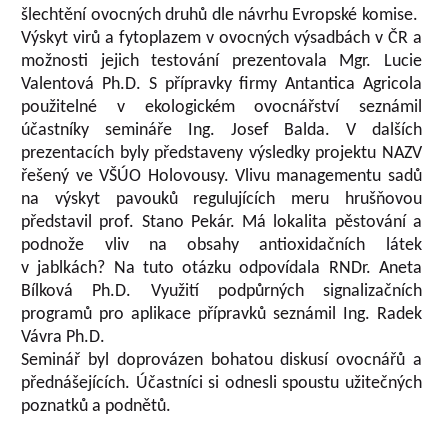
šlechtění ovocných druhů dle návrhu Evropské komise.
Výskyt virů a fytoplazem v ovocných výsadbách v ČR a
možnosti jejich testování prezentovala Mgr. Lucie
Valentová Ph.D. S přípravky firmy Antantica Agricola
použitelné v ekologickém ovocnářství seznámil
účastníky semináře Ing. Josef Balda. V dalších
prezentacích byly představeny výsledky projektu NAZV
řešený ve VŠÚO Holovousy. Vlivu managementu sadů
na výskyt pavouků regulujících meru hrušňovou
představil prof. Stano Pekár. Má lokalita pěstování a
podnože vliv na obsahy antioxidačních látek
v jablkách? Na tuto otázku odpovídala RNDr. Aneta
Bílková Ph.D. Využití podpůrných signalizačních
programů pro aplikace přípravků seznámil Ing. Radek
Vávra Ph.D.
Seminář byl doprovázen bohatou diskusí ovocnářů a
přednášejících. Účastníci si odnesli spoustu užitečných
poznatků a podnětů.