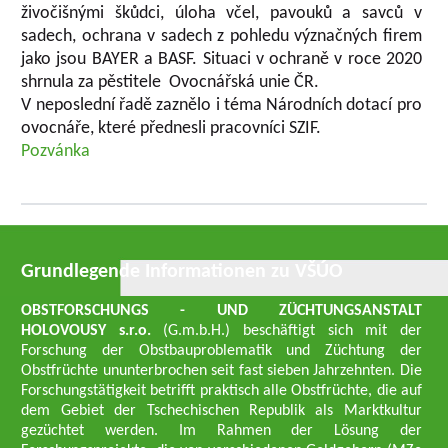
živočišnými škůdci, úloha včel, pavouků a savců v
sadech, ochrana v sadech z pohledu význačných firem
jako jsou BAYER a BASF. Situaci v ochraně v roce 2020
shrnula za pěstitele Ovocnářská unie ČR.
V neposlední řadě zaznělo i téma Národních dotací pro
ovocnáře, které přednesli pracovníci SZIF.
Pozvánka
Grundlegende Informationen zu VŠÚO
OBSTFORSCHUNGS - UND ZÜCHTUNGSANSTALT
HOLOVOUSY s.r.o.
(G.m.b.H.) beschäftigt sich mit der
Forschung der Obstbauproblematik und Züchtung der
Obstfrüchte ununterbrochen seit fast sieben Jahrzehnten. Die
Forschungstätigkeit betrifft praktisch alle Obstfrüchte, die auf
dem Gebiet der Tschechischen Republik als Marktkultur
gezüchtet werden. Im Rahmen der Lösung der