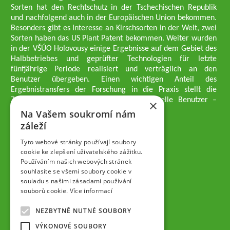
Sorten hat den Rechtschutz in der Tschechischen Republik
und nachfolgend auch in der Europäischen Union bekommen.
Besonders gibt es Interesse an Kirschsorten in der Welt, zwei
Sorten haben das US Plant Patent bekommen. Weiter wurden
in der VŠÚO Holovousy einige Ergebnisse auf dem Gebiet des
Halbbetriebes und geprüfter Technologien für letzte
fünfjährige Periode realisiert und verträglich an den
Benutzer übergeben. Einen wichtigen Anteil des
Ergebnistransfers der Forschung in die Praxis stellt die
Züchtungsmethodik dar, die an professionelle Benutzer –
×
professionelle Obstzüchter übergeben wird.
Na Vašem soukromí nám
Geschäftsführer der Gesellschaft
záleží
Dipl.-Ing. Tomáš Zmeškal
Dipl.-Ing. Jaroslav Vácha
Tyto webové stránky používají soubory
cookie ke zlepšení uživatelského zážitku.
Používáním našich webových stránek
Gesellschafter
souhlasíte se všemi soubory cookie v
Dipl.-Ing. Jan Blažek, CS c.
souladu s našimi zásadami používání
Dipl.-Ing. Josef Kosina, CS c.
souborů cookie.
Více informací
Dipl.-Ing. Václav Ludvík
Dipl.-Ing. František Paprštein, CS
NEZBYTNĚ NUTNÉ SOUBORY
Jaroslav Muška
Dipl.-Ing. Radoslav Potůček
VÝKONOVÉ SOUBORY