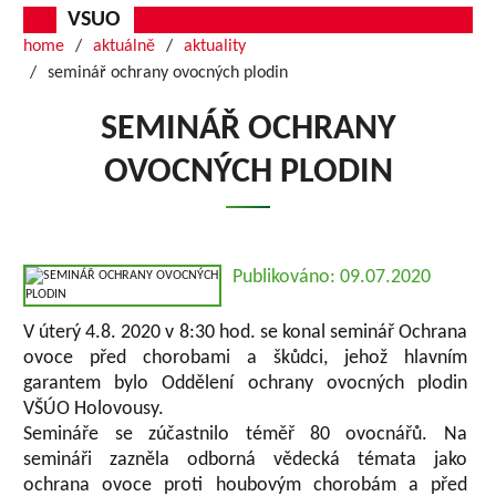
VSUO
home
aktuálně
aktuality
seminář ochrany ovocných plodin
SEMINÁŘ OCHRANY
OVOCNÝCH PLODIN
Publikováno: 09.07.2020
V úterý 4.8. 2020 v 8:30 hod. se konal seminář Ochrana
ovoce před chorobami a škůdci, jehož hlavním
garantem bylo Oddělení ochrany ovocných plodin
VŠÚO Holovousy.
Semináře se zúčastnilo téměř 80 ovocnářů. Na
semináři zazněla odborná vědecká témata jako
ochrana ovoce proti houbovým chorobám a před