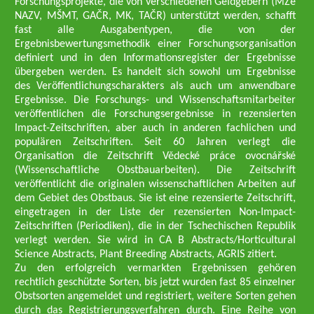
Forschungsprojekte, die von verschiedenen Geldgebern (MZe
NAZV, MŠMT, GAČR, MK, TAČR) unterstützt werden, schafft
fast alle Ausgabentypen, die von der
Ergebnisbewertungsmethodik einer Forschungsorganisation
definiert und in den Informationsregister der Ergebnisse
übergeben werden. Es handelt sich sowohl um Ergebnisse
des Veröffentlichungscharakters als auch um anwendbare
Ergebnisse. Die Forschungs- und Wissenschaftsmitarbeiter
veröffentlichen die Forschungsergebnisse in rezensierten
Impact-Zeitschriften, aber auch in anderen fachlichen und
populären Zeitschriften. Seit 60 Jahren verlegt die
Organisation die Zeitschrift Vědecké práce ovocnářské
(Wissenschaftliche Obstbauarbeiten). Die Zeitschrift
veröffentlicht die originalen wissenschaftlichen Arbeiten auf
dem Gebiet des Obstbaus. Sie ist eine rezensierte Zeitschrift,
eingetragen in der Liste der rezensierten Non-Impact-
Zeitschriften (Periodiken), die in der Tschechischen Republik
verlegt werden. Sie wird in CA B Abstracts/Horticultural
Science Abstracts, Plant Breeding Abstracts, AGRIS zitiert.
Zu den erfolgreich vermarkten Ergebnissen gehören
rechtlich geschützte Sorten, bis jetzt wurden fast 85 einzelner
Obstsorten angemeldet und registriert, weitere Sorten gehen
durch das Registrierungsverfahren durch. Eine Reihe von